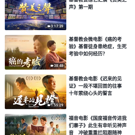
声》第一期
3:17:39
基督教会微电影《癌的考
验》基督徒身患绝症，生死
考验中如何经历？
38:48
基督教会电影《迟来的见
证》一段不堪回首的往事
十年萦绕心头的誓言
1:55:29
福音电影《国度福音传进我
们寨子》此生有幸听见神声
音 冲破重重拦阻跟随神