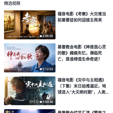
精选视频
福音电影《考察》大灾难当
前基督徒如何迎接主再来
2:00:00
基督教会电影《神是我心灵
的歌》瘫痪失忆，濒临死
亡，是谁缔造生命奇迹？
1:12:53
福音电影《灾中与主相遇》
（下集）末日劫难逼近，地
球进入“大灭绝时期”，人类
进入倒计时，你准备好逃生
1:34:40
了吗？
基督教会综艺汇演《赞美之