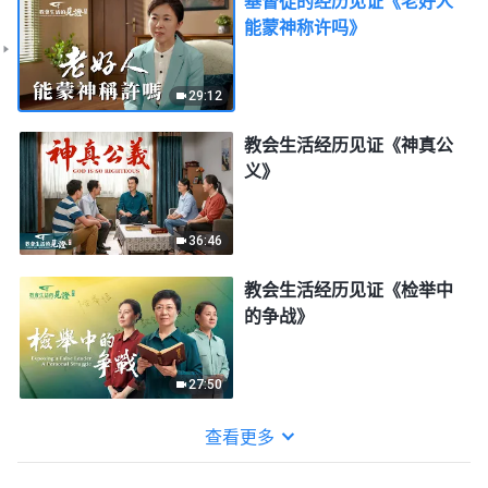
基督徒的经历见证《老好人
能蒙神称许吗》
29:12
教会生活经历见证《神真公
义》
36:46
教会生活经历见证《检举中
的争战》
27:50
查看更多