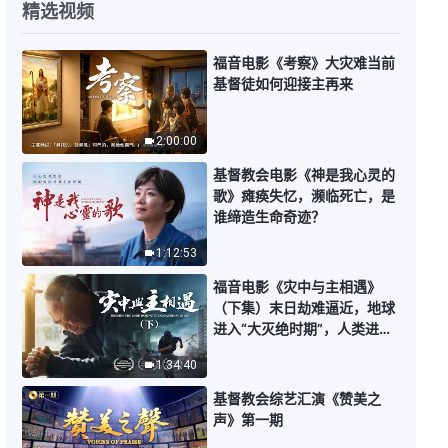
精选视频
全能神话语朗诵《真心顺服神的人
必能被神得着》
福音电影《考察》大灾难当前
24:53
基督徒如何迎接主再来
全能神话语朗诵《国度时代就是话
2:00:00
语时代》
基督教会电影《神是我心灵的
34:46
歌》瘫痪失忆，濒临死亡，是
谁缔造生命奇迹？
全能神话语朗诵《话语成就一切》
1:12:53
福音电影《灾中与主相遇》
40:46
（下集）末日劫难逼近，地球
进入“大灭绝时期”，人类进入
全能神话语朗诵《对神的“实际”能
倒计时，你准备好逃生了吗？
绝对顺服的人是真心爱神的人》
1:34:40
基督教会综艺汇演《赞美之
23:08
声》第一期
全能神话语朗诵《被成全的人都得