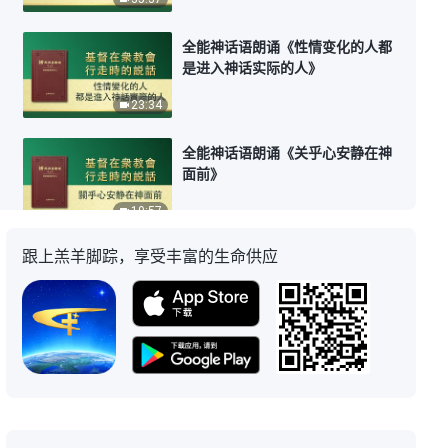
全能神话语朗诵《性情变化的人都
是进入神话实际的人》
23:34
全能神话语朗诵《关乎心安静在神
面前》
19:57
跟上羔羊脚踪，享受丰富的生命供应
全能神话语朗诵《体贴神心意达到
被成全》
21:14
全能神话语朗诵《神成全合他心意
的人》
18:47