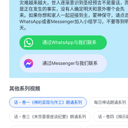
灾难越来越大，世人逐渐意识到圣经预言不是童话，
是正在发生的事实，没有人确定明天和意外哪个会先
来。如果你想和家人一起迎接到主，蒙神保守，请点
WhatsApp或者Messenger加入小组学习，不要等到
天。
通过WhatsApp与我们联系
通过Messenger与我们联系
其他系列视频
话・卷一《神的显现与作工》朗诵系列
每日神话朗诵系列
话・卷三《末世基督座谈纪要》朗诵系列
话・卷四《揭示