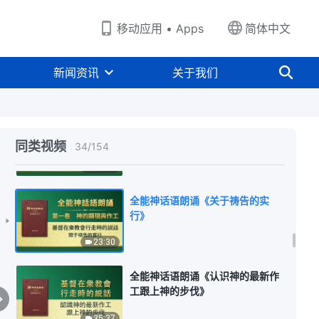
8:56
移动应用 • Apps
简体中文
全能神话语朗诵《认识神现时作工
的人才可事奉神》
新闻资讯
关于我们
18:12
全能神话语朗诵《对神真实的爱是
自发的》
同类视频
34
/
154
21:26
全能神话语朗诵《关于祷告的实
行》
23:30
全能神话语朗诵《认识神的最新作
工跟上神的步伐》
35:37