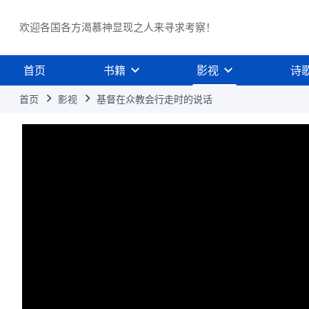
欢迎各国各方渴慕神显现之人来寻求考察！
首页
书籍
影视
诗
首页
影视
基督在众教会行走时的说话