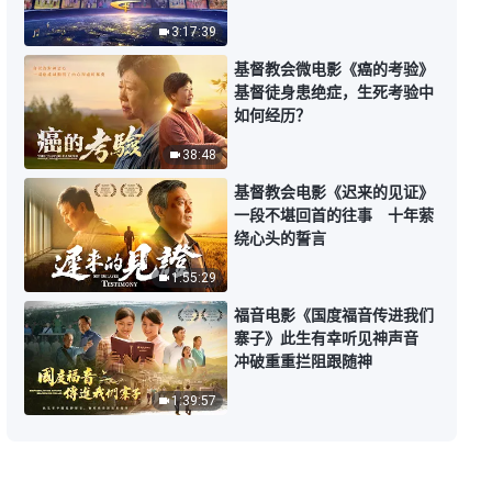
经受熬炼》上集
3:17:39
25:04
基督教会微电影《癌的考验》
基督徒身患绝症，生死考验中
如何经历？
全能神话语朗诵《被成全的人都得
经受熬炼》下集
38:48
24:59
基督教会电影《迟来的见证》
一段不堪回首的往事 十年萦
全能神话语朗诵《经历痛苦试炼才
绕心头的誓言
知神可爱》
1:55:29
24:58
福音电影《国度福音传进我们
寨子》此生有幸听见神声音
全能神话语朗诵《爱神才是真实的
冲破重重拦阻跟随神
信神》
1:39:57
32:10
全能神话语朗诵《“千年国度已来
到”小议》