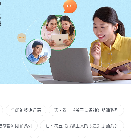
而
击
明
全能神经典话语
话・卷二《关于认识神》朗诵系列
敌基督》朗诵系列
话・卷五《带领工人的职责》朗诵系列