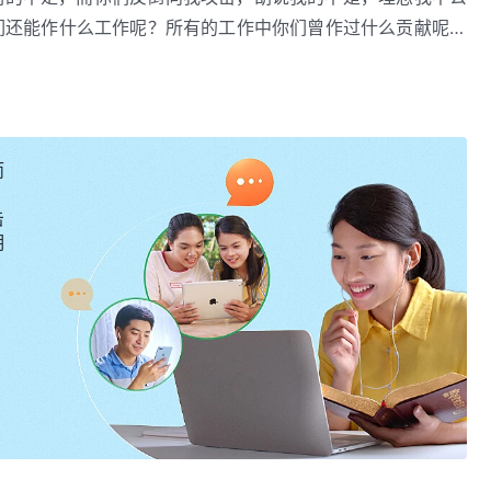
们还能作什么工作呢？所有的工作中你们曾作过什么贡献呢？
们还厚颜无耻地向我讲理由，私下埋怨我，你们还有一点人味
卷一 神的显现与作工・
道成肉身
的神的职分与人的本分的区别》
不能不尽本分，不能不尽忠心，人的作工中有掺杂那是素质的
得福或受祸并无关系，本分是人该做到的，是人的天职，应不
经审判之后得成全而享受的福气，受祸是人经过刑罚、审判之
而
是得福或是受祸，作为受造之物就应尽到自己的本分，做自己
的人最起码具备的。你不应为得福而尽本分，也不应怕受祸而
击
分那是人该做的，人若不能尽自己的本分那就是人的悖逆。人
明
过程中才显出忠心的，这样，你越能尽自己的本分越能得着更
着尽本分却不寻求真理的人最终也得被淘汰，因为这样的人并
中实行真理，这样的人就是没有变化的受祸的对象，他们所表