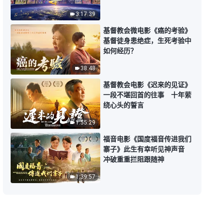
3:17:39
7:33
基督教会微电影《癌的考验》
基督徒身患绝症，生死考验中
每日神话 - 生命进入系列 选段460
如何经历？
38:48
4:27
基督教会电影《迟来的见证》
一段不堪回首的往事 十年萦
每日神话 - 生命进入系列 选段461
绕心头的誓言
1:55:29
4:28
福音电影《国度福音传进我们
寨子》此生有幸听见神声音
每日神话 - 生命进入系列 选段462
冲破重重拦阻跟随神
1:39:57
6:40
每日神话 - 生命进入系列 选段463