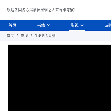
欢迎各国各方渴慕神显现之人来寻求考察！
首页
书籍
影视
诗
首页
影视
生命进入系列