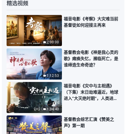
精选视频
每日神话 - 生命进入系列 选段455
福音电影《考察》大灾难当前
5:30
基督徒如何迎接主再来
每日神话 - 生命进入系列 选段456
2:00:00
基督教会电影《神是我心灵的
5:52
歌》瘫痪失忆，濒临死亡，是
谁缔造生命奇迹？
每日神话 - 生命进入系列 选段457
1:12:53
福音电影《灾中与主相遇》
5:07
（下集）末日劫难逼近，地球
进入“大灭绝时期”，人类进入
每日神话 - 生命进入系列 选段458
倒计时，你准备好逃生了吗？
1:34:40
5:26
基督教会综艺汇演《赞美之
声》第一期
每日神话 - 生命进入系列 选段459