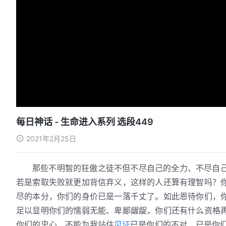
每日神话 - 生命进入系列 选段449
2021年2月25日
那些不明智的狂傲之徒不但不尽自己的全力、不尽自
若是索取失败就更加背信弃义，这样的人还算有理智吗？
尽的本分，你们的身价已是一落千丈了。如此恩待你们，
足以显明你们的懦弱无能、卑鄙龌龊，你们还有什么资格
你们的忠心，不能为我站住
见证
已是你们的不对，已是你