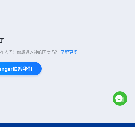
8:18
每日神话 - 生命进入系列 选段468
8:30
了
每日神话 - 生命进入系列 选段469
在人间！你想进入神的国度吗？
了解更多
5:20
enger联系我们
每日神话 - 生命进入系列 选段470
6:04
每日神话 - 生命进入系列 选段471
5:15
Copyright © 2026
全能神教会
保留所有权利