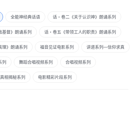
全能神经典话语
话・卷二《关于认识神》朗诵系列
敌基督》朗诵系列
话・卷五《带领工人的职责》朗诵系列
真理》朗诵系列
福音见证电影系列
讲道系列—信仰求真
系列
舞蹈合唱视频系列
合唱视频系列
真相揭秘系列
电影精彩片段系列