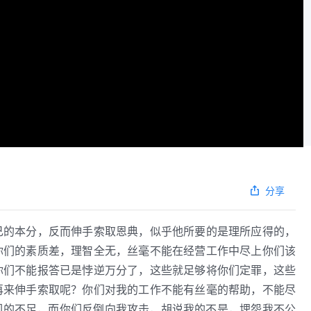
分享
己的本分，反而伸手索取恩典，似乎他所要的是理所应得的，
你们的素质差，理智全无，丝毫不能在经营工作中尽上你们该
你们不能报答已是悖逆万分了，这些就足够将你们定罪，这些
再来伸手索取呢？你们对我的工作不能有丝毫的帮助，不能尽
们的不足，而你们反倒向我攻击，胡说我的不是，埋怨我不公