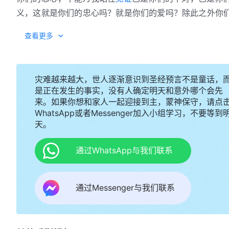
义，这就是你们的忠心吗？就是你们的爱吗？除此之外你
曾有过多少花费呢？我不责怪你们已是极大的宽容了，你
——《话・
查看更多
吗？虽然人的本分中掺有许多人的头脑与人的观念，但你
问题，而人不尽本分那就是人的悖逆了。人的本分与人的
讲报酬、不讲条件、没有理由，这才叫尽本分。得福是人
灾难越来越大，世人逐渐意识到圣经预言不是童话，
后性情没有变化，也就是没经成全而受到的惩罚。但不论
是正在发生的事实，没有人确定明天和意外哪个会先
该做的，做自己能做到的，这是作为一个人，一个追求神
来。如果你想和家人一起迎接到主，蒙神保守，请点
拒绝尽本分。我对你们说一句这样的话：人能尽自己的本
WhatsApp或者Messenger加入小组学习，不要等到
天。
都是在尽本分的过程中逐步得着变化的，也是在尽本分的
多的
真理
，而且你所表达的也就越实际。而那些只是应付
通过WhatsApp与我们联系
不是在实行真理的过程中尽本分，也不是在尽本分的过程
达的不仅有掺杂，而且表达出来的尽都是恶。
通过Messenger与我们联系