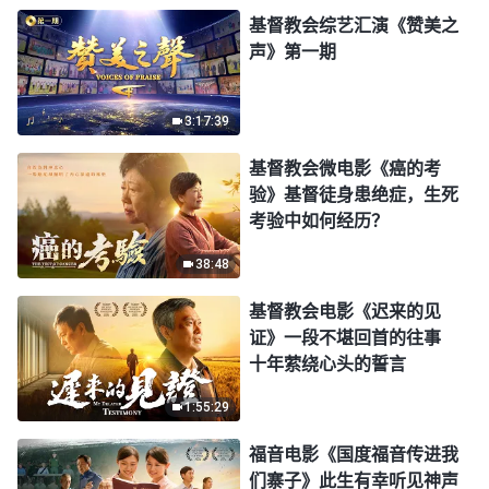
基督教会综艺汇演《赞美之
声》第一期
3:17:39
基督教会微电影《癌的考
验》基督徒身患绝症，生死
考验中如何经历？
38:48
基督教会电影《迟来的见
证》一段不堪回首的往事
十年萦绕心头的誓言
1:55:29
福音电影《国度福音传进我
们寨子》此生有幸听见神声