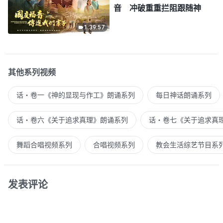
音 冲破重重拦阻跟随神
1:39:57
其他系列视频
话・卷一《神的显现与作工》朗诵系列
每日神话朗诵系列
话・卷六《关于追求真理》朗诵系列
话・卷七《关于追求真
舞蹈合唱视频系列
合唱视频系列
教会生活综艺节目系
发表评论