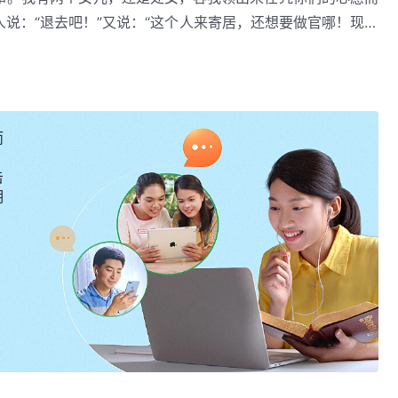
说：“退去吧！”又说：“这个人来寄居，还想要做官哪！现在
房门。只是那二人伸出手来，将罗得拉进屋去，把门关上，并
那里降与所多玛和蛾摩拉，把那些城和全平原，并城里所有的
不着房门。
而
问他们来此的缘由，也没有人询问他们是否是来传达神的旨
击
狼一样来抓这两个仆人。对于当时发生的事神是不是看在眼
明
的呢？神定意要毁灭这座城，他不会犹豫，不会等待，也不再
世记》十九章二十四至二十五节说：“当时，耶和华将硫磺与
原，并城里所有的居民，连地上生长的，都毁灭了。”这两节
毁灭了什么。首先，经文记述了神是用火烧了这座城，而火烧
，从天上所降之火不但要毁灭这座城，而且城里的人与活物都
到了什么？难道神忍心看着他所造的人类与他造的万物就这样
不再有活物，不再有生机，不再有生命的迹象，它从一座城变
那你从神所毁灭的对象与这座城被毁的程度，便不难看出耶和
悖逆神的恶行出现，不再有杀戮，不再有血腥。
；当神厌烦一座城的时候，他会一再给出警示，让人得知他的