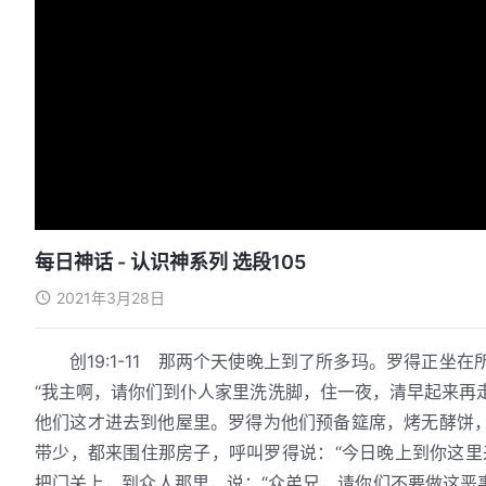
每日神话 - 认识神系列 选段105
2021年3月28日
创19:1-11 那两个天使晚上到了所多玛。罗得正
“我主啊，请你们到仆人家里洗洗脚，住一夜，清早起来再走
他们这才进去到他屋里。罗得为他们预备筵席，烤无酵饼
带少，都来围住那房子，呼叫罗得说：“今日晚上到你这里
把门关上，到众人那里，说：“众弟兄，请你们不要做这恶