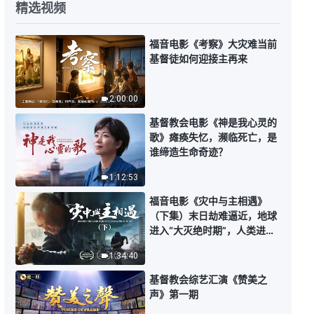
精选视频
每日神话 - 认识神系列 选段111
福音电影《考察》大灾难当前
6:16
基督徒如何迎接主再来
每日神话 - 认识神系列 选段112
2:00:00
基督教会电影《神是我心灵的
12:05
歌》瘫痪失忆，濒临死亡，是
谁缔造生命奇迹？
每日神话 - 认识神系列 选段113
1:12:53
福音电影《灾中与主相遇》
8:04
（下集）末日劫难逼近，地球
进入“大灭绝时期”，人类进入
每日神话 - 认识神系列 选段114
倒计时，你准备好逃生了吗？
1:34:40
7:31
基督教会综艺汇演《赞美之
声》第一期
每日神话 - 认识神系列 选段115