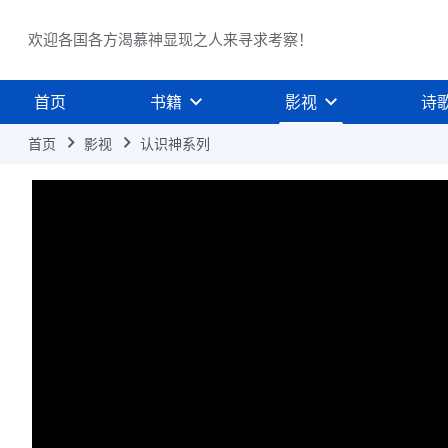
欢迎各国各方渴慕神显现之人来寻求考察！
首页
书籍
影视
诗
首页
影视
认识神系列