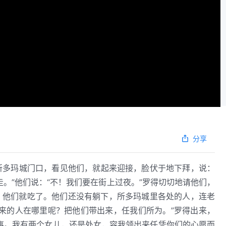
分享
坐在所多玛城门口，看见他们，就起来迎接，脸伏于地下拜，说：
。”他们说：“不！我们要在街上过夜。”罗得切切地请他们，
，他们就吃了。他们还没有躺下，所多玛城里各处的人，连老
来的人在哪里呢？把他们带出来，任我们所为。”罗得出来，
事。我有两个女儿，还是处女，容我领出来任凭你们的心愿而