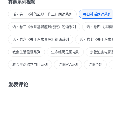
怒气。但是，当神定意要取缔、毁灭一座城的时候，也就
其他系列视频
再警示，而是直接毁灭，让其完全彻底地消失，这就是神的
话・卷一《神的显现与作工》朗诵系列
每日神话朗诵系列
话・卷三《末世基督座谈纪要》朗诵系列
话・卷四《揭示
话・卷六《关于追求真理》朗诵系列
话・卷七《关于追求
教会生活见证系列
生命经历见证电影
宗教迫害电影
教会生活综艺节目系列
诗歌MV系列
诗歌合辑
发表评论