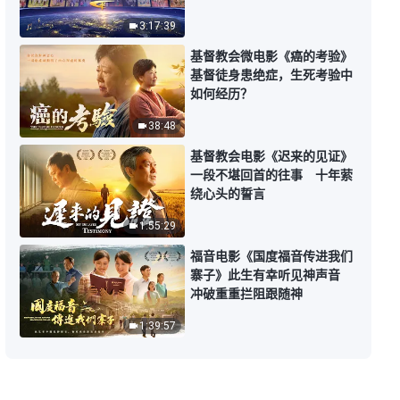
3:17:39
8:08
基督教会微电影《癌的考验》
基督徒身患绝症，生死考验中
每日神话 - 认识神系列 选段116
如何经历？
38:48
10:44
基督教会电影《迟来的见证》
一段不堪回首的往事 十年萦
每日神话 - 认识神系列 选段117
绕心头的誓言
1:55:29
12:15
福音电影《国度福音传进我们
寨子》此生有幸听见神声音
每日神话 - 认识神系列 选段118
冲破重重拦阻跟随神
1:39:57
9:54
每日神话 - 认识神系列 选段119