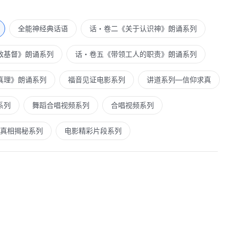
是神的烈怒与威严被触犯的时候，这个时候，他不再惩罚、不
公义性情。
全能神经典话语
话・卷二《关于认识神》朗诵系列
——《话・卷二 关于认识神・独一无二的神自己 二》
敌基督》朗诵系列
话・卷五《带领工人的职责》朗诵系列
真理》朗诵系列
福音见证电影系列
讲道系列—信仰求真
系列
舞蹈合唱视频系列
合唱视频系列
真相揭秘系列
电影精彩片段系列