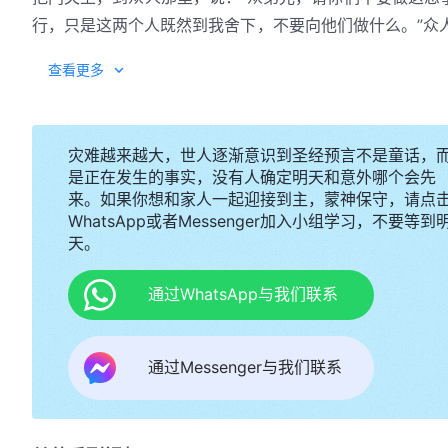
行，只是这两个人既然到我舍下，不要向他们做什么。”众人
我们要害你比害他们更甚。”众人就向前拥挤罗得，要攻破
创19:24-25 当时，
耶和华
将硫磺与火从天上耶和华
查看更多
且使门外的人，无论老少，眼都昏迷；他们摸来摸去，总寻
居民，连地上生长的，都毁灭了。
所多玛触犯神的烈怒，因而被毁灭不留一丝痕迹
灾难越来越大，世人逐渐意识到圣经预言不是童话，
是正在发生的事实，没有人确定明天和意外哪个会先
所多玛城的人看到这两个仆人的时候，他们没有人询
来。如果你想和家人一起迎接到主，蒙神保守，请点
意。相反，他们众人合起伙来不容分说，就如疯狗、如恶
WhatsApp或者Messenger加入小组学习，不要等到
中？对待人这样的行为、对待这样的事，神的心是怎么想
天。
忍耐，他的日子来到，他便着手作他要作的工作。所以《创
通过WhatsApp与我们联系
火从天上耶和华那里降与所多玛和蛾摩拉，把那些城和全平
经文告诉给人神用什么方式毁灭了这座城，也告诉给人神
这座城的程度就是连人带地上生长的都毁灭了。也就是说
通过Messenger与我们联系
神为什么要把这座城烧得这么干净呢？你们在这儿看
一并被毁灭，不留一丝痕迹。在这座城被毁灭之后，地上
被毁吗？如果你从天上所降之火看到了耶和华神的怒气，
成了一片荒场，一片死寂的空场。在这片土地上，不再有
华神发怒的程度。当神恨恶一座城的时候，他会给予惩罚