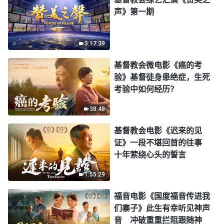
声》第一期
3:17:39
基督教会微电影《癌的考
验》基督徒身患绝症，生死
考验中如何经历？
38:48
基督教会电影《迟来的见
证》一段不堪回首的往事
十年萦绕心头的誓言
1:55:29
福音电影《国度福音传进我
们寨子》此生有幸听见神声
音 冲破重重拦阻跟随神