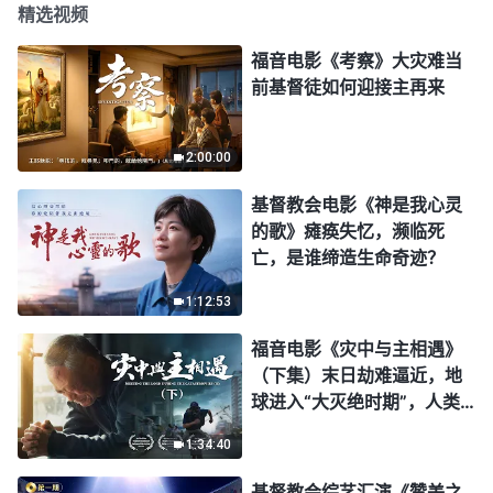
精选视频
福音电影《考察》大灾难当
前基督徒如何迎接主再来
2:00:00
基督教会电影《神是我心灵
的歌》瘫痪失忆，濒临死
亡，是谁缔造生命奇迹？
1:12:53
福音电影《灾中与主相遇》
（下集）末日劫难逼近，地
球进入“大灭绝时期”，人类
进入倒计时，你准备好逃生
1:34:40
了吗？
基督教会综艺汇演《赞美之