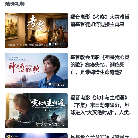
精选视频
福音电影《考察》大灾难当
前基督徒如何迎接主再来
2:00:00
基督教会电影《神是我心灵
的歌》瘫痪失忆，濒临死
亡，是谁缔造生命奇迹？
1:12:53
福音电影《灾中与主相遇》
（下集）末日劫难逼近，地
球进入“大灭绝时期”，人类
进入倒计时，你准备好逃生
1:34:40
了吗？
基督教会综艺汇演《赞美之