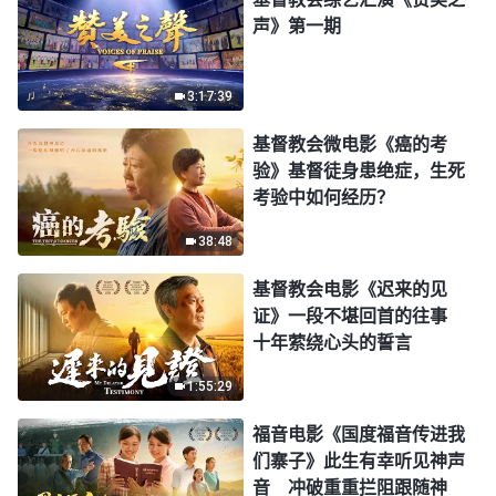
声》第一期
3:17:39
基督教会微电影《癌的考
验》基督徒身患绝症，生死
考验中如何经历？
38:48
基督教会电影《迟来的见
证》一段不堪回首的往事
十年萦绕心头的誓言
1:55:29
福音电影《国度福音传进我
们寨子》此生有幸听见神声
音 冲破重重拦阻跟随神