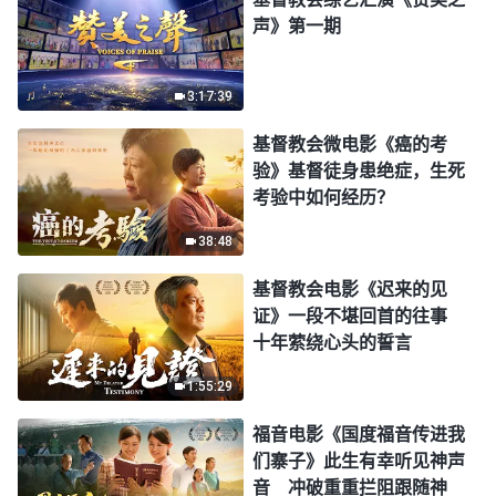
声》第一期
3:17:39
基督教会微电影《癌的考
验》基督徒身患绝症，生死
考验中如何经历？
38:48
基督教会电影《迟来的见
证》一段不堪回首的往事
十年萦绕心头的誓言
1:55:29
福音电影《国度福音传进我
们寨子》此生有幸听见神声
音 冲破重重拦阻跟随神