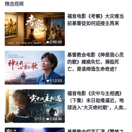
精选视频
福音电影《考察》大灾难当
前基督徒如何迎接主再来
2:00:00
基督教会电影《神是我心灵
的歌》瘫痪失忆，濒临死
亡，是谁缔造生命奇迹？
1:12:53
福音电影《灾中与主相遇》
（下集）末日劫难逼近，地
球进入“大灭绝时期”，人类
进入倒计时，你准备好逃生
1:34:40
了吗？
基督教会综艺汇演《赞美之