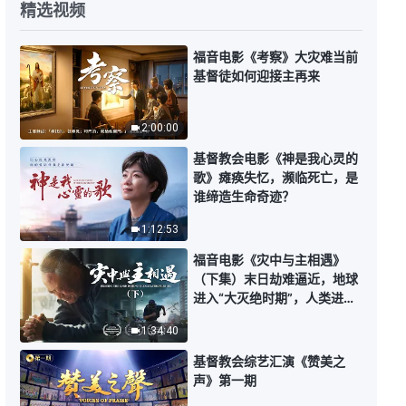
精选视频
行了》
33:19
福音电影《考察》大灾难当前
基督徒如何迎接主再来
基督徒的经历见证《儿子身患绝症
后》
2:00:00
39:12
基督教会电影《神是我心灵的
歌》瘫痪失忆，濒临死亡，是
基督徒的经历见证《尽本分不是搞
谁缔造生命奇迹？
事业》
1:12:53
30:28
福音电影《灾中与主相遇》
（下集）末日劫难逼近，地球
基督徒的经历见证《我终于敢写检
进入“大灭绝时期”，人类进入
举信了》
倒计时，你准备好逃生了吗？
1:34:40
32:14
基督教会综艺汇演《赞美之
基督徒的经历见证《病痛熬炼中的
声》第一期
反思》基督徒在病痛中怎么经历才