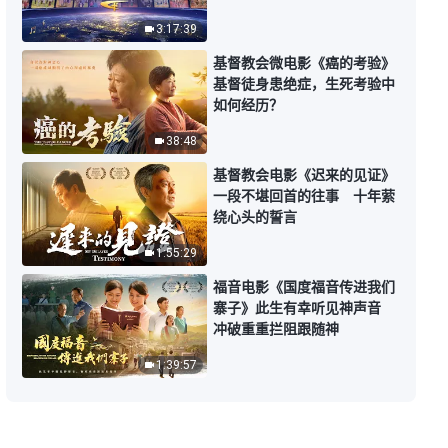
能站住见证
3:17:39
27:02
基督教会微电影《癌的考验》
基督徒的经历见证《伪装的痛苦》
基督徒身患绝症，生死考验中
如何经历？
32:50
38:48
基督教会电影《迟来的见证》
基督徒的经历见证《父亲被教会开
一段不堪回首的往事 十年萦
除以后》
绕心头的誓言
31:09
1:55:29
福音电影《国度福音传进我们
基督徒的经历见证《家庭破裂的背
寨子》此生有幸听见神声音
后》
冲破重重拦阻跟随神
33:48
1:39:57
基督徒的经历见证《情感太重的后
果》