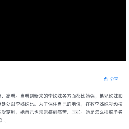
分享
慕、高看。当看到新来的李姊妹各方面都比她强，弟兄姊妹和
始处处跟李姊妹比。为了保住自己的地位，在教李姊妹视频技
妹受辖制，她自己也常常感到痛苦、压抑。她是怎么摆脱争名
》。