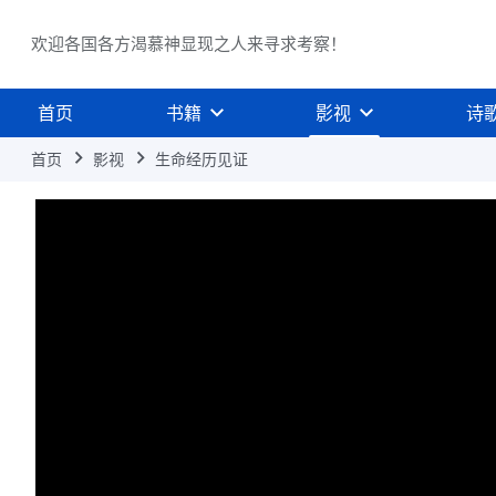
欢迎各国各方渴慕神显现之人来寻求考察！
首页
书籍
影视
诗
首页
影视
生命经历见证