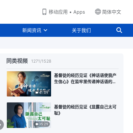
移动应用 • Apps
简体中文
基督徒的经历见证《讲情义不能犯
糊涂》
新闻资讯
关于我们
36:42
基督徒的经历见证《争名夺利太痛
苦》
同类视频
1271
/
1528
28:49
基督徒的经历见证《神话语使我产
生信心》在监牢里传递神话语的特
殊经历【访谈】
41:09
基督徒的经历见证《显露自己太可
耻》
35:29