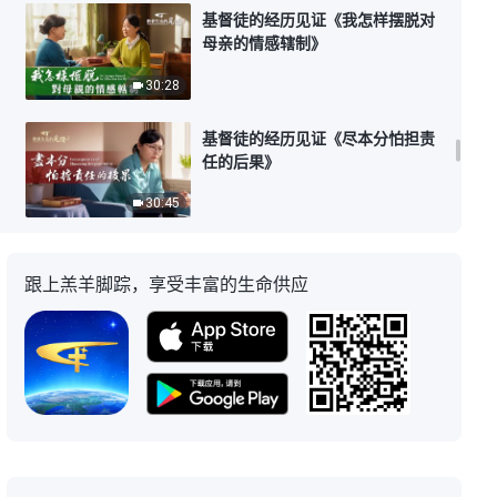
基督徒的经历见证《我怎样摆脱对
母亲的情感辖制》
30:28
基督徒的经历见证《尽本分怕担责
任的后果》
30:45
基督徒的经历见证《被撤换后的反
思》
跟上羔羊脚踪，享受丰富的生命供应
33:27
基督徒的经历见证《老好人的背
后》
32:31
基督徒的经历见证《我不再独断专