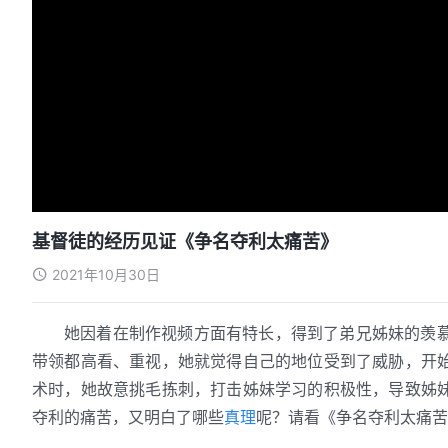
基督徒的经历见证《争名夺利太痛苦》
2021年10月30日
她因着在制作视频方面有特长，得到了弟兄姊妹的羡
带领都高看、重视，她就觉得自己的地位受到了威胁，开
术时，她故意挑毛拣刺，打击姊妹学习的积极性，导致姊
夺利的痛苦，又明白了哪些
真理
呢？请看《争名夺利太痛苦