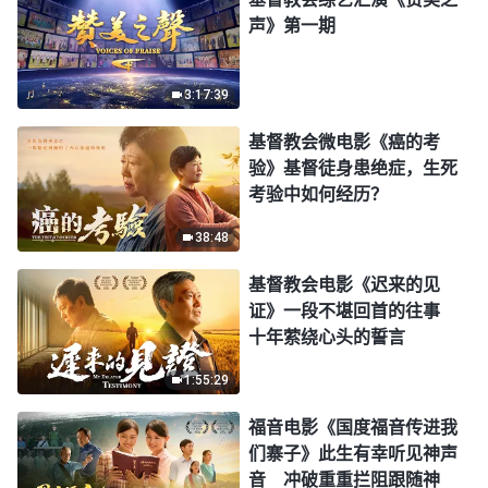
声》第一期
3:17:39
基督教会微电影《癌的考
验》基督徒身患绝症，生死
考验中如何经历？
38:48
基督教会电影《迟来的见
证》一段不堪回首的往事
十年萦绕心头的誓言
1:55:29
福音电影《国度福音传进我
们寨子》此生有幸听见神声
音 冲破重重拦阻跟随神