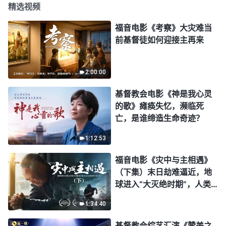
精选视频
福音电影《考察》大灾难当
前基督徒如何迎接主再来
2:00:00
基督教会电影《神是我心灵
的歌》瘫痪失忆，濒临死
亡，是谁缔造生命奇迹？
1:12:53
福音电影《灾中与主相遇》
（下集）末日劫难逼近，地
球进入“大灭绝时期”，人类
进入倒计时，你准备好逃生
1:34:40
了吗？
基督教会综艺汇演《赞美之