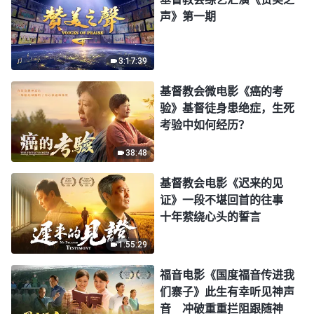
声》第一期
3:17:39
基督教会微电影《癌的考
验》基督徒身患绝症，生死
考验中如何经历？
38:48
基督教会电影《迟来的见
证》一段不堪回首的往事
十年萦绕心头的誓言
1:55:29
福音电影《国度福音传进我
们寨子》此生有幸听见神声
音 冲破重重拦阻跟随神