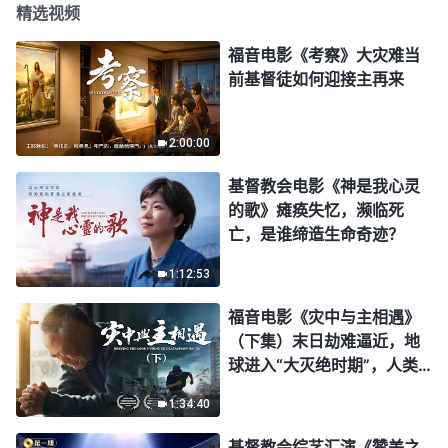
精选视频
福音电影《考察》大灾难当
前基督徒如何迎接主再来
2:00:00
基督教会电影《神是我心灵
的歌》瘫痪失忆，濒临死
亡，是谁缔造生命奇迹？
1:12:53
福音电影《灾中与主相遇》
（下集）末日劫难逼近，地
球进入“大灭绝时期”，人类
进入倒计时，你准备好逃生
1:34:40
了吗？
基督教会综艺汇演《赞美之