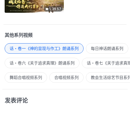
1:39:57
其他系列视频
话・卷一《神的显现与作工》朗诵系列
每日神话朗诵系列
话・卷六《关于追求真理》朗诵系列
话・卷七《关于追求真
舞蹈合唱视频系列
合唱视频系列
教会生活综艺节目系
发表评论