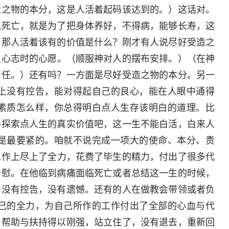
造之物的本分，这是人活着起码该达到的。）这话对。
免死亡，就是为了把身体养好，不得病，能够长寿，这
。那人活着该有的价值是什么？刚才有人说尽好受造之
立心志时的心愿。（顺服神对人的摆布安排。）（在神
责任。）还有吗？一方面是尽好受造之物的本分。另一
上没有控告，能对得起自己的良心，能在人眼中通得
素质怎么样，你总得明白点人生存该明白的道理。比
得探索点人生的真实价值吧，这一生不能白活，白来人
是最要紧的。咱就不说完成一项大的使命、本分、责
工作上尽上了全力，花费了毕生的精力，付出了很多代
安慰。在他临到病痛面临死亡或者总结这一生的时候，
，没有控告，没有遗憾。还有的人在做教会带领或者负
己的全力，为自己所作的工作付出了全部的心血与代
、帮助与扶持得以刚强，站立住了，没有退去，重新回