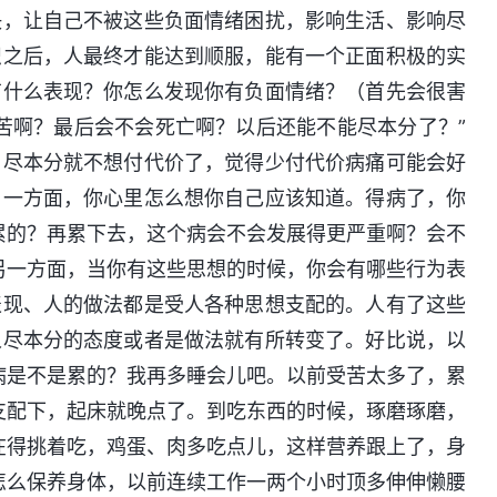
决，让自己不被这些负面情绪困扰，影响生活、影响尽
识之后，人最终才能达到顺服，能有一个正面积极的实
有什么表现？你怎么发现你有负面情绪？（首先会很害
苦啊？最后会不会死亡啊？以后还能不能尽本分了？”
，尽本分就不想付代价了，觉得少付代价病痛可能会好
。一方面，你心里怎么想你自己应该知道。得病了，你
累的？再累下去，这个病会不会发展得更严重啊？会不
另一方面，当你有这些思想的时候，你会有哪些行为表
表现、人的做法都是受人各种思想支配的。人有了这些
人尽本分的态度或者是做法就有所转变了。好比说，以
病是不是累的？我再多睡会儿吧。以前受苦太多了，累
支配下，起床就晚点了。到吃东西的时候，琢磨琢磨，
在得挑着吃，鸡蛋、肉多吃点儿，这样营养跟上了，身
怎么保养身体，以前连续工作一两个小时顶多伸伸懒腰