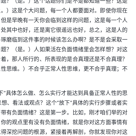
问题？（是。）这个话题你们是不是都知道一些？这是
及。）这是个大问题，每一个人都要面对。即使你现在
，但是早晚有一天你会临到这样的问题，这是每一个人
身处其中也好，还是离它很遥远也好，总之，这是人的
得琢磨临到这件事的时候该怎么办啊？是不是会采取一
问题？（是。）人如果活在负面情绪里会怎样想？对这
活着，那人所行的、所表现的是合真理还是不合真理？
人性思维。）不合乎正常人性思维，更不合乎真理；不
下”具体怎么做、怎么实行才能达到具备正常人性的思
想、看法或观点？这个“放下”具体的实行步骤或者实
否带有负面情绪？这是第一步。比如，刚才咱们举的对
，你的观点里有没有负面情绪，就是你对这方面事情有
就得深挖问题的根源，紧接着再解剖，你就发现你对这