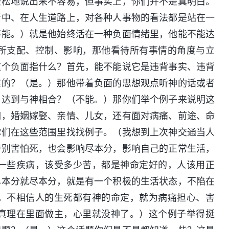
轻松地说出来不容易，但事实上，你们并不是真明白。
活中、在人生道路上，对各种人事物的看法都是站在一
不能。）就是他始终活在一种负面情绪里，他能不能达
所支配、控制、影响，那他看待所有事情的角度与立
这个负面指什么？首先，能不能说它是违背事实、违背
实的？（是。）那他带着负面的思想观点听神的话或者
，达到与神相合？（不能。）那你们举个例子来说明这
如，婚姻嫁娶、亲情、儿女，还有面对病痛、前途、命
你们在这些范围里找找例子。（我想到上次神交通当人
特别害怕死，也会影响尽本分，影响自己的正常生活，
一些疾病，该受多少苦，都是神命定好的，人该用正
尽本分就尽本分，就是有一个积极的生活状态，不陷在
，不相信人的生死都有神的命定，就为病痛担心、害
真理在里面做主，心里就没神了。）这个例子举得挺