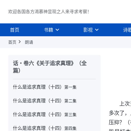
什么是追求真理（十二）
上集
欢迎各国各方渴慕神显现之人来寻求考察！
什么是追求真理（十二）
中集
首页
书籍
影视
诗
什么是追求真理（十二）
下集
首页
朗诵
什么是追求真理（十三）
上集
什么是追求真理（十三）
中集
话・卷六《关于追求真理》（全
篇）
什么是追求真理（十三）
下集
什么是追求真理（十四）
第一集
什么是追求真理（十四）
第二集
上次
多次了，
什么是追求真理（十四）
第三集
压抑？（
什么是追求真理（十四）
第四集