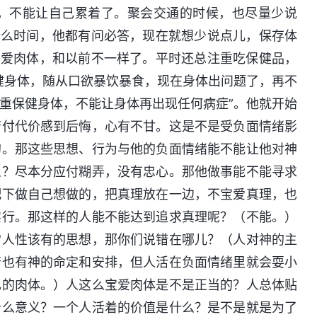
，不能让自己累着了。聚会交通的时候，也尽量少说
什么时间，他都有问必答，现在就想少说点儿，保存体
宝爱肉体，和以前不一样了。平时还总注重吃保健品，
健身体，随从口欲暴饮暴食，现在身体出问题了，再不
重保健身体，不能让身体再出现任何病症”。他就开始
苦付代价感到后悔，心有不甘。这是不是受负面情绪影
的。那这些思想、行为与他的负面情绪能不能让他对神
么？尽本分应付糊弄，没有忠心。那他做事能不能寻求
配下做自己想做的，把真理放在一边，不宝爱真理，也
实行。那这样的人能不能达到追求真理呢？（不能。）
常人性该有的思想，那你们说错在哪儿？（人对神的主
苦也有神的命定和安排，但人活在负面情绪里就会耍小
己的肉体。）人这么宝爱肉体是不是正当的？人总体贴
什么意义？一个人活着的价值是什么？是不是就是为了