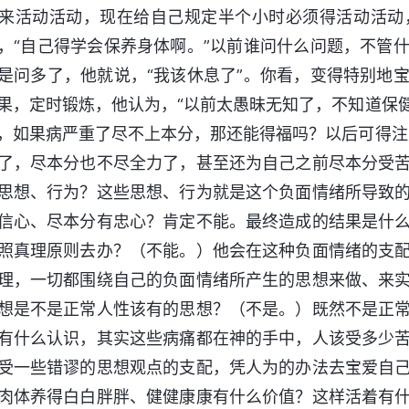
来活动活动，现在给自己规定半个小时必须得活动活动
，“自己得学会保养身体啊。”以前谁问什么问题，不管
是问多了，他就说，“我该休息了”。你看，变得特别地
果，定时锻炼，他认为，“以前太愚昧无知了，不知道保
，如果病严重了尽不上本分，那还能得福吗？以后可得注
了，尽本分也不尽全力了，甚至还为自己之前尽本分受
思想、行为？这些思想、行为就是这个负面情绪所导致
信心、尽本分有忠心？肯定不能。最终造成的结果是什
照真理原则去办？（不能。）他会在这种负面情绪的支
理，一切都围绕自己的负面情绪所产生的思想来做、来
想是不是正常人性该有的思想？（不是。）既然不是正
有什么认识，其实这些病痛都在神的手中，人该受多少
受一些错谬的思想观点的支配，凭人为的办法去宝爱自
肉体养得白白胖胖、健健康康有什么价值？这样活着有