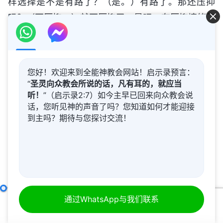
样选择是不是有路了？（是。）有路了。那还压抑
吗？（不压抑。）就不压抑了，是吧。有压抑情绪的
人和没有压抑情绪的人对待本分的态度还有做事的方
式是完全不一样的。压抑的人永远乐不起来，不会感
觉平安、喜乐，不会感觉尽本分有享受、有安慰。当
您好！欢迎来到全能神教会网站！启示录预言：
然，从压抑这个负面情绪里走出来之后，人就会感觉
“
圣灵向众教会所说的话，凡有耳的，就应当
听！
”（启示录2:7）如今主早已回来向众教会说
到在神家里尽本分有幸福、有安慰、有享受，接下来
话，您听见神的声音了吗？您知道如何才能迎接
有些人就该在追求真理的事上下功夫了，这样的人前
到主吗？期待与您探讨交流！
途一片光明。但是，你如果总有压抑，也不寻求真理
解脱，那你就继续压抑吧，看你还能撑多长时间。你
总压抑，前途就一片暗淡，漆黑一片，伸手不见五
指，没有路途，每天浑浑噩噩地生活，太愚昧！其实
事情不大，就是点小事，人就是走不出来，放不下，
怎样追求真理（六）
通过WhatsApp与我们联系
下集
不能扭转。如果扭转了，人的心态、人心里的向往就
00:00
55:51