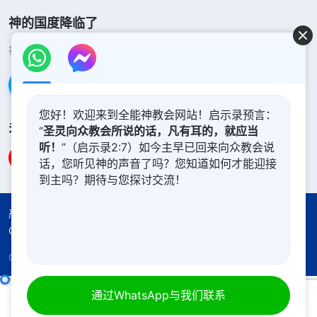
神的国度降临了
神的国度已经降临在人间！你想进入神的国度吗？
了解更多
通过Messenger联系我们
您好！欢迎来到全能神教会网站！启示录预言：
关注我们
“
圣灵向众教会所说的话，凡有耳的，就应当
听！
”（启示录2:7）如今主早已回来向众教会说
话，您听见神的声音了吗？您知道如何才能迎接
到主吗？期待与您探讨交流！
严正声明
使用条款
隐私权声明
署名信息
Cookie声明
Copyright © 2026
全能神教会
保留所有权利
认识自己才有利于追求真理
通过WhatsApp与我们联系
（中集）
00:00
36:38