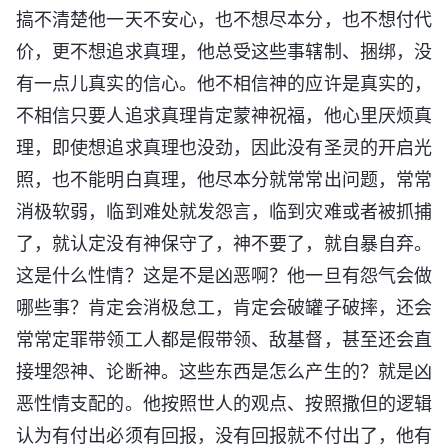
搞不清楚他一天不安心，也不想尽本分，也不想付代
价，更不想追求真理，他总受这些事辖制、捆绑，没
有一点儿真实的信心。他不相信神的应许是真实的，
不相信只要人追求真理肯定蒙神祝福，他心里厌烦真
理，即使想追求真理也没劲，因此没有圣灵的开启光
照，也不能明白真理，他尽本分就常常出问题，常常
消极软弱，临到难处就发怨言，临到灾难或者被抓捕
了，就认定没有神保守了，神不要了，就自暴自弃。
这是什么性情？这是不是凶恶啊？他一旦有怨气会做
哪些事？肯定会消极怠工，肯定会破罐子破摔，还会
常常定罪带领工人都是假带领、敌基督，甚至还会直
接埋怨神、论断神。这些东西是怎么产生的？就是凶
恶性情支配的。他按照世人的观点、按照撒但的逻辑
认为有付出必须有回报，没有回报就不付出了，他有