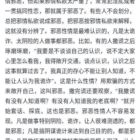
情邪恶，但如果邪情私欲太严重了，常常犯淫乱或者
一贯搞同性恋，那就属于邪恶了。有些人不会划分，
总把邪情私欲说成邪恶，把邪恶按邪情私欲来解释，
这就没有分辨了。邪恶性情是最难认识的，凡是太诡
诈、太阴险的人做事都邪恶。比如，有的人撒谎之后
琢磨琢磨，“我要是不谈谈自己的认识，说不定大家
心里怎么看我，我得敞开交通，谈点认识，认识之后
这事就算过去了。我真正的存心不能让别人知道，不
能让人认为我诡诈”，这是什么性情？用欺骗的方式
来敞开自己，这叫邪恶。撒完谎还要观察，“我撒谎
有没有人知道啊？有没有人知道我的老底啊？”就开
始套话、探底，这也是邪恶。邪恶性情人不容易发
现。凡是做事特别阴险、诡诈，让人很难测透的，都
是邪恶；凡是搞阴谋诡计来达到自己目的的，都是邪