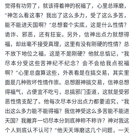
觉得有功劳了，就该得着神的祝福了，心里总琢磨，
“神怎么看这事？我出了这么多力，受了这么多苦，
能不能进天国啊？”总想套个实底，这是什么性情？
诡诈、邪恶，还有狂妄。另外，信神出点力就想得
福，却丝毫不接受真理，这里有没有刚硬的性情？总
不放下地位之福，这是不是刚硬？他就总惦记，“我
尽本分受这些苦神纪不纪念？会不会给我点祝福
啊？”心里总盘算这些，外表看是在搞交易，其实里
面是几种败坏性情作祟。总想跟神搞交易，信神总想
得福气，占便宜不吃亏，总搞邪门歪道，这就是受邪
恶性情支配了。他每次尽本分出点力都要追究，“我
出这么多力能不能得福？我信神受这么多苦能不能进
天国？我撇弃一切尽本分到底神称不称许？神对我这
个人到底认不认可？”他天天琢磨这几个问题，一天