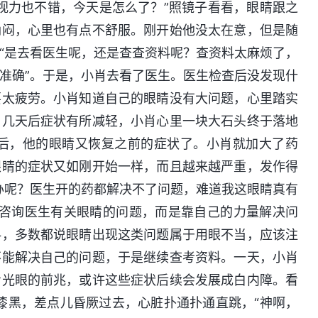
视力也不错，今天是怎么了？”照镜子看看，眼睛跟之
纳闷，心里也有点不舒服。刚开始他没太在意，但是随
“是去看医生呢，还是查查资料呢？查资料太麻烦了，
准确”。于是，小肖去看了医生。医生检查后没发现什
要太疲劳。小肖知道自己的眼睛没有大问题，心里踏实
，几天后症状有所减轻，小肖心里一块大石头终于落地
后，他的眼睛又恢复之前的症状了。小肖就加大了药
眼睛的症状又如刚开始一样，而且越来越严重，发作得
办呢？医生开的药都解决不了问题，难道我这眼睛真有
再咨询医生有关眼睛的问题，而是靠自己的力量解决问
料，多数都说眼睛出现这类问题属于用眼不当，应该注
不能解决自己的问题，于是继续查考资料。一天，小肖
青光眼的前兆，或许这些症状后续会发展成白内障。看
片漆黑，差点儿昏厥过去，心脏扑通扑通直跳，“神啊，