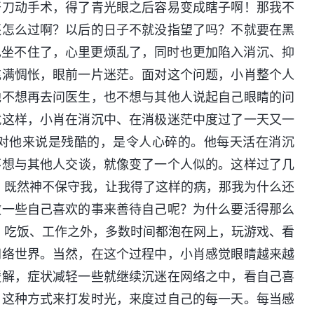
开刀动手术，得了青光眼之后容易变成瞎子啊！那我不
还怎么过啊？以后的日子不就没指望了吗？不就要在黑
再也坐不住了，心里更烦乱了，同时也更加陷入消沉、抑
充满惆怅，眼前一片迷茫。面对这个问题，小肖整个人
他不想再去问医生，也不想与其他人说起自己眼睛的问
就这样，小肖在消沉中、在消极迷茫中度过了一天又一
对他来说是残酷的，是令人心碎的。他每天活在消沉
不想与其他人交谈，就像变了一个人似的。这样过了几
，既然神不保守我，让我得了这样的病，那我为什么还
做一些自己喜欢的事来善待自己呢？为什么要活得那么
、吃饭、工作之外，多数时间都泡在网上，玩游戏、看
网络世界。当然，在这个过程中，小肖感觉眼睛越来越
缓解，症状减轻一些就继续沉迷在网络之中，看自己喜
用这种方式来打发时光，来度过自己的每一天。每当感