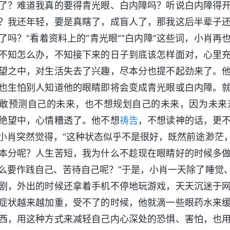
了？难道我真的要得青光眼、白内障吗？听说白内障得
？我还年轻，要是真瞎了，成盲人了，那我这后半辈子
了吗？”看着资料上的“青光眼”“白内障”这些词，小肖
不知怎么办，不知接下来的日子到底该怎样面对，心里
望之中，对生活失去了兴趣，尽本分也提不起劲来了。
也生怕别人知道他的眼睛即将会变成青光眼或白内障。
敢预测自己的未来，也不想规划自己的未来，因为未来
绝望中，心情糟透了。他不想
祷告
，不想读神的话，更
小肖突然觉得，“这种状态似乎不是很好，既然前途渺茫
本分呢？人生苦短，我为什么不趁现在眼睛好的时候多
么要作践自己、苦待自己呢？”于是，小肖一天除了睡觉
剧，外出的时候还拿着手机不停地玩游戏，天天沉迷于
症状越来越加重，受不了的时候，他就滴一些眼药水来
西，用这种方式来减轻自己内心深处的恐惧、害怕，也