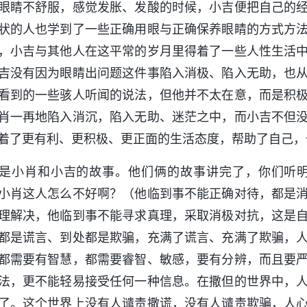
眼睛不舒服，感觉发胀、发酸的时候，小吉便把自己的
状的人也学到了一些正确用眼与正确保养眼睛的方式方
，小吉与其他人在这平常的岁月里得着了一些人性生活
吉没有因为眼睛出问题这件事陷入消极、陷入无助，也
看到的一些骇人听闻的说法，但他并不太在意，而是积
肖一再地陷入消沉，陷入无助、迷茫之中，而小吉不但
着了更有利、更积极、更正面的生活态度，帮助了自己，
是小肖和小吉的故事。他们俩的故事讲完了，你们听
小肖这人怎么不好啊？（他临到事不能正确对待，都是
理解决，他临到事不能寻求真理，采取消极对抗，这是
都是谎言、到处都是欺骗，充满了谎言、充满了欺骗，
都需要有智慧，都需要睿智、敏感，要有分辨，而且要
法，更不能轻易接受任何一种信息。在撒但的世界中，
了。这个世界上没有人谴责撒谎，没有人谴责欺骗，人