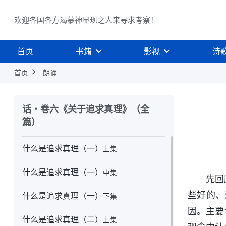
欢迎各国各方渴慕神显现之人来寻求考察！
首页
书籍
影视
诗
首页
朗诵
话・卷六《关于追求真理》（全
篇）
什么是追求真理（一）
上集
什么是追求真理（一）
中集
先回
些好的、
什么是追求真理（一）
下集
因。主要
什么是追求真理（二）
上集