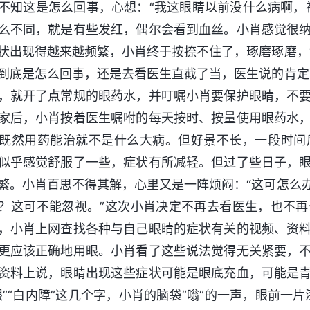
不知这是怎么回事，心想：“我这眼睛以前没什么病啊，
么不同，就是有些发红，偶尔会看到血丝。小肖感觉很
状出现得越来越频繁，小肖终于按捺不住了，琢磨琢磨，
到底是怎么回事，还是去看医生直截了当，医生说的肯定
，就开了点常规的眼药水，并叮嘱小肖要保护眼睛，不
家后，小肖按着医生嘱咐的每天按时、按量使用眼药水
既然用药能治就不是什么大病。但好景不长，一段时间
似乎感觉舒服了一些，症状有所减轻。但过了些日子，
繁。小肖百思不得其解，心里又是一阵烦闷：“这可怎么
？这可不能忽视。”这次小肖决定不再去看医生，也不
，小肖上网查找各种与自己眼睛的症状有关的视频、资
更应该正确地用眼。小肖看了这些说法觉得无关紧要，
资料上说，眼睛出现这些症状可能是眼底充血，可能是
眼”“白内障”这几个字，小肖的脑袋“嗡”的一声，眼前一