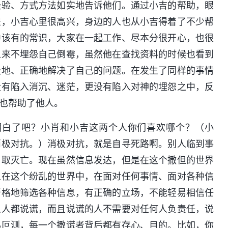
经验、方式方法如实地告诉他们。通过小吉的帮助，眼
法，小吉心里很高兴，身边的人也从小吉得着了不少帮
中该有的常识，大家在一起工作、尽本分很开心，也很
从来不埋怨自己倒霉，虽然他在查找资料的时候也看到
极地、正确地解决了自己的问题。在发生了同样的事情
没有陷入消沉、迷茫，更没有陷入对神的埋怨之中，反
也帮助了他人。
明白了吧？小肖和小吉这两个人你们喜欢哪个？（小
消极对抗。）消极对抗，就是自寻死路啊。别人临到事
自取灭亡。现在虽然信息发达，但是在这个撒但的世界
人在这个纷乱的世界中，在面对任何事情、面对各种信
严格地筛选各种信息，有正确的立场，不能轻易相信任
人人都说谎，而且说谎的人不需要对任何人负责任，说
心叵测，每一个撒谎者背后都有存心、目的。比如，你