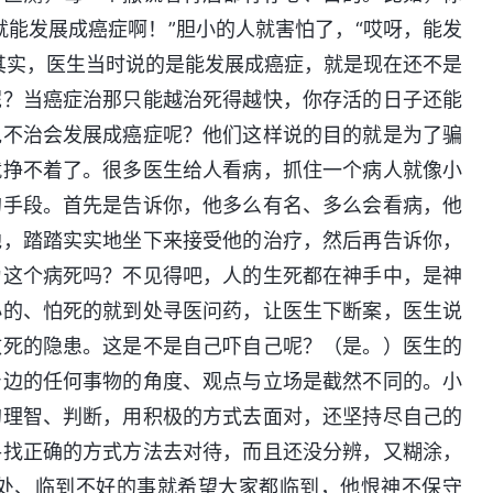
就能发展成癌症啊！”胆小的人就害怕了，“哎呀，能发
其实，医生当时说的是能发展成癌症，就是现在还不是
呢？当癌症治那只能越治死得越快，你存活的日子还能
说不治会发展成癌症呢？他们这样说的目的就是为了骗
就挣不着了。很多医生给人看病，抓住一个病人就像小
的手段。首先是告诉你，他多么有名、多么会看病，他
他，踏踏实实地坐下来接受他的治疗，然后再告诉你，
为这个病死吗？不见得吧，人的生死都在神手中，是神
小的、怕死的就到处寻医问药，让医生下断案，医生说
致死的隐患。这是不是自己吓自己呢？（是。）医生的
身边的任何事物的角度、观点与立场是截然不同的。小
的理智、判断，用积极的方式去面对，还坚持尽自己的
寻找正确的方式方法去对待，而且还没分辨，又糊涂，
处、临到不好的事就希望大家都临到，他恨神不保守