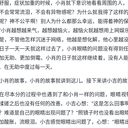
舒服，症状加重的时候，小肖就下意识地看看周围的人，
不会常常流泪，不会有异物感呢？为什么就我得了这样
呢？神不公平啊！别人为什么都那么幸运，能得着神的
”小肖越想越来气，越想越恼火，越恼火就越想用上网娱
是，不管他怎样沉迷于网络，他越是想化解，他心里越
日子一天一天就这样过去了，小肖眼睛的问题没有得到
加无助、更加倒霉。小肖的日子就这样继续着，没有人
、在无助中度过每一天。
小肖的故事，小肖的故事就讲到这儿。接下来讲小吉的故
在尽本分的过程中也遇到了和小肖一样的问题，眼睛视
揉搓之后也没有任何的改善。小吉心想：“这是怎么回事
？难道是自己的眼睛出现问题了？”照镜子时也没看出眼
加酸胀，流眼泪。小吉感觉眼睛出问题了，心想：“眼睛