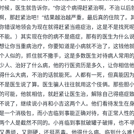
时候，医生就告诉你，“你这个病得赶紧治啊，不治以后
啊，那赶紧治吧！”结果越治越严重，最后真的住院了。
你错误地领会为现在就得赶紧当癌症治，这是不是找死
不能。）其实现在你的病不是癌症，那有的医生为什么
想让你当重病治疗，你要知道是小病就不治了，这钱他
个人似的，抓住就不撒手，这是多数医生对待病人常用
少人、治好了什么病，他的行医资历是多久，让你相信
得什么大病，不治的话就能死。人都有一死，但真能因
不是医生说了算。医生骗人往往就用这个伎俩。那些胆
的可能，他就相信，就赶紧让医生治，解除自己得癌症
不说了，继续说小肖和小吉这两个人。他们看待发生在
是一个消极包，而小吉临到事能正确对待，有正常人性
两个人是截然不同的。小肖临到事就破罐子破摔，也不
又愚顽，又刚硬，还挺恶毒。他得什么病、临到什么难