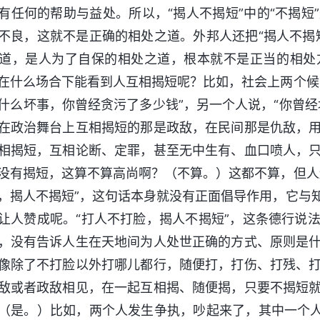
有任何的帮助与益处。所以，“揭人不揭短”中的“不揭
不良，这就不是正确的相处之道。外邦人还把“揭人不揭
道，是人为了自保的相处之道，根本就不是正当的相处
在什么场合下能看到人互相揭短呢？比如，社会上两个候
什么坏事，你曾经贪污了多少钱”，另一个人说，“你曾
在政治舞台上互相揭短的那是政敌，在民间那是仇敌，
相揭短，互相论断、定罪，甚至无中生有、血口喷人，
没有揭短，这算不算高尚啊？（不算。）这都不算，但人
，揭人不揭短”，这句话本身就没有正面倡导作用，它与
让人赞成呢。“打人不打脸，揭人不揭短”，这条德行说
，没有告诉人生在天地间为人处世正确的方式、原则是
像除了不打脸以外打哪儿都行，随便打，打伤、打残、
敌或者政敌相见，在一起互相揭、随便揭，只要不揭短
（是。）比如，两个人发生争执，吵起来了，其中一个人