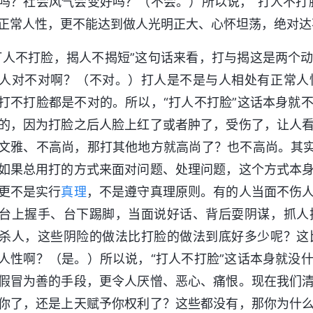
吗？社会风气会变好吗？（不会。）所以说，“打人不打
正常人性，更不能达到做人光明正大、心怀坦荡，绝对达
打人不打脸，揭人不揭短”这句话来看，打与揭这是两个
人对不对啊？（不对。）打人是不是与人相处有正常人
打不打脸都是不对的。所以，“打人不打脸”这话本身就
的，因为打脸之后人脸上红了或者肿了，受伤了，让人
文雅、不高尚，那打其他地方就高尚了？也不高尚。其实
如果总用打的方式来面对问题、处理问题，这个方式本
更不是实行
真理
，不是遵守真理原则。有的人当面不伤
台上握手、台下踢脚，当面说好话、背后耍阴谋，抓人
杀人，这些阴险的做法比打脸的做法到底好多少呢？这
人性啊？（是。）所以说，“打人不打脸”这话本身就没
假冒为善的手段，更令人厌憎、恶心、痛恨。现在我们
你了，还是上天赋予你权利了？这些都没有，那你为什