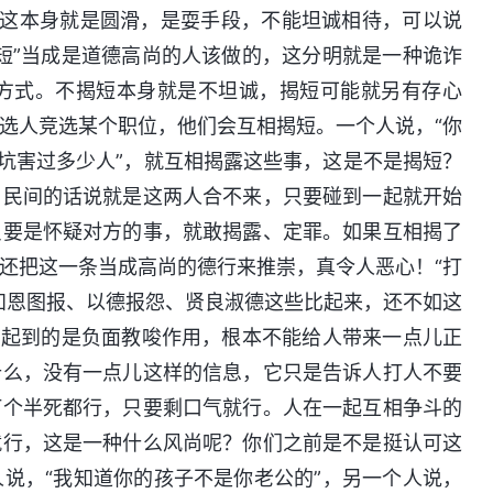
短”这本身就是圆滑，是耍手段，不能坦诚相待，可以说
短”当成是道德高尚的人该做的，这分明就是一种诡诈
方式。不揭短本身就是不坦诚，揭短可能就另有存心
选人竞选某个职位，他们会互相揭短。一个人说，“你
经坑害过多少人”，就互相揭露这些事，这是不是揭短？
用民间的话说就是这两人合不来，只要碰到一起就开始
只要是怀疑对方的事，就敢揭露、定罪。如果互相揭了
还把这一条当成高尚的德行来推崇，真令人恶心！“打
知恩图报、以德报怨、贤良淑德这些比起来，还不如这
法起到的是负面教唆作用，根本不能给人带来一点儿正
什么，没有一点儿这样的信息，它只是告诉人打人不要
打个半死都行，只要剩口气就行。人在一起互相争斗的
就行，这是一种什么风尚呢？你们之前是不是挺认可这
说，“我知道你的孩子不是你老公的”，另一个人说，