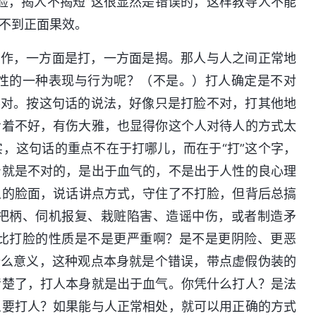
脸，揭人不揭短”这很显然是错误的，这样教导人不能
不到正面果效。
动作，一方面是打，一方面是揭。那人与人之间正常地
性的一种表现与行为呢？（不是。）打人确定是不对
不对。按这句话的说法，好像只是打脸不对，打其他地
看着不好，有伤大雅，也显得你这个人对待人的方式太
，这句话的重点不在于打哪儿，而在于“打”这个字，
身就是不对的，是出于血气的，不是出于人性的良心理
人的脸面，说话讲点方式，守住了不打脸，但背后总搞
把柄、伺机报复、栽赃陷害、造谣中伤，或者制造矛
比打脸的性质是不是更严重啊？是不是更阴险、更恶
什么意义，这种观点本身就是个错误，带点虚假伪装的
清楚了，打人本身就是出于血气。你凭什么打人？是法
么要打人？如果能与人正常相处，就可以用正确的方式