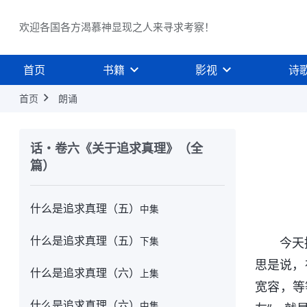
什么是追求真理（三）
中集
欢迎各国各方渴慕神显现之人来寻求考察！
什么是追求真理（三）
下集
首页
书籍
影视
诗
什么是追求真理（四）
上集
首页
朗诵
什么是追求真理（四）
中集
什么是追求真理（四）
下集
话・卷六《关于追求真理》（全
篇）
什么是追求真理（五）
上集
什么是追求真理（五）
中集
什么是追求真理（五）
下集
今天
思是说，
什么是追求真理（六）
上集
宽容，等
什么是追求真理（六）
中集