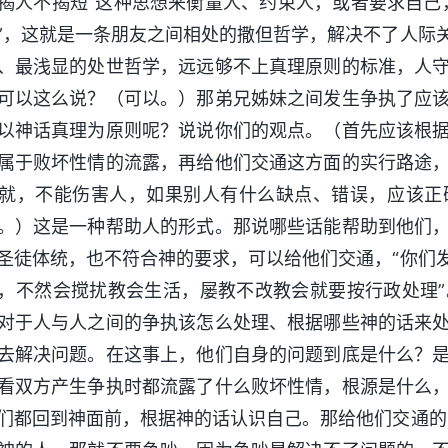
揭人不揭短”这种思想来衡量人、约束人，或者要求自己
”，这就是一条朋友之间相处的撒但哲学，解决不了人际
、最浅显的处世哲学，远远够不上真理原则的标准，人
可以这么说？（可以。）那弟兄姊妹之间发生争执了应
以神话真理为原则呢？说说你们的观点。（首先应该根
属于败坏性情的流露，再给他们交通这方面的实行路途
就，不能伤害人，如果别人有什么缺点、错误，应该正
。）这是一种帮助人的形式。那说哪些话能帮助到他们
圣徒体统，也不符合神的要求，可以给他们交通，“你们
，不然会搅扰教会生活，屡教不改教会就要按行政处理
对于人与人之间的争执该怎么处理、根据哪些神的话来
去解决问题。在这事上，他们自身的问题到底是什么？
看双方产生争执时都流露了什么败坏性情，根源是什么
们都回到神面前，根据神的话认识自己。那给他们交通的