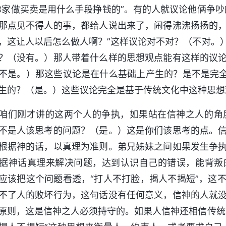
你家做买卖是用什么手段挣钱的”。有的人就议论他俩争
那点见不得人的事，都给人说出来了，闹得沸沸扬扬的
，这让人以后怎么做人啊？”这样议论对不对？（不对。
？（没有。）那人带着什么样的思想观点能有这样的议
不是。）那这些议论是在什么基础上产生的？是不是完全
生的？（是。）这些议论完全是基于传统文化中这种思想
咱们刚才讲的这两个人的争执，如果站在信神之人的角
不是人该思考的问题？（是。）这是你们该思考的点。
根据神的话，以真理为准则。弟兄姊妹之间如果发生争
据神话真理来解决问题，达到认识自己的错误，能背叛
应该把这个问题看透，“打人不打脸，揭人不揭短”，这
不了人的败坏行为，这句话没有任何意义，信神的人就
原则，这是信神之人必须持守的。如果人信神还相信传统