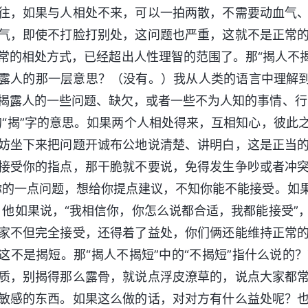
往，如果与人相处不来，可以一拍两散，不需要动血气
气，即使不打脸打别处，这问题也严重，这就不是正常
常的相处方式，已经超出人性理智的范围了。那“揭人不揭短
露人的那一层意思？（没有。）我从人类的语言中理解到
揭露人的一些问题、缺欠，或者一些不为人知的事情、行
的“揭”字的意思。如果两个人相处得来，互相知心，彼
妨坐下来把问题开诚布公地说清楚、讲明白，这是正当
接受你的指点，那干脆就不要说，免得发生争吵或者冲
你的一点问题，想给你提点建议，不知你能不能接受。如
。他如果说，“我相信你，你怎么说都合适，我都能接受
家不但完全接受，还得着了益处，你们俩还能维持正常
这不是揭短。那“揭人不揭短”中的“不揭短”指什么说
质，别揭得那么露骨，就说点浮皮潦草的，说点大家都
敏感的东西。如果这么做的话，对对方有什么益处呢？