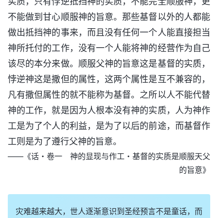
实质，只有悖逆抵挡神的实质，不能完全顺服神，更
不能做到甘心顺服神的旨意。那些基督以外的人都能
做出抵挡神的事来，而且没有任何一个人能直接担当
神所托付的工作，没有一个人能将神的经营作为自己
该尽的本分来做。顺服父神的旨意这是基督的实质，
悖逆神这是撒但的属性，这两个属性是互不兼容的，
凡有撒但属性的就不能称为基督。之所以人不能代替
神的工作，就是因为人根本没有神的实质，人为神作
工是为了个人的利益，是为了以后的前途，而基督作
工则是为了遵行父神的旨意。
——《话・卷一 神的显现与作工・基督的实质是顺服天父
的旨意》
灾难越来越大，世人逐渐意识到圣经预言不是童话，而