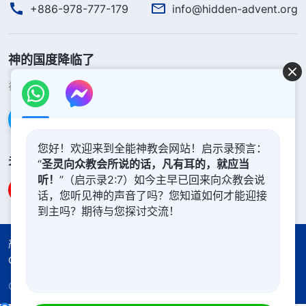
+886-978-777-179
info@hidden-advent.org
神的国度降临了
神的国度已经降临在人间！你想进入神的国度吗？
了解更多
通过Messenger联系我们
您好！欢迎来到全能神教会网站！启示录预言：
关注我们
“
圣灵向众教会所说的话，凡有耳的，就应当
听！
”（启示录2:7）如今主早已回来向众教会说
话，您听见神的声音了吗？您知道如何才能迎接
到主吗？期待与您探讨交流！
严正声明
使用条款
隐私权声明
署名信息
Cookie声明
Copyright © 2026
全能神教会
保留所有权利