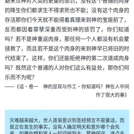
避末世神对人类的更重的惩罚；没有这个普通的肉身
的降生你们都求生不得求死也不能；没有这个肉身的
存活那你们今天就不能得着真理来到神的宝座前了，
反而都因着罪孽深重而受到神的惩罚了。你们知道
吗？若不是神重返肉身，那任何一个人都没有机会蒙
拯救了，而且若不是这个肉身的来到神早已将旧的时
代结束了。这样，你们还能拒绝神的第二次道成肉身
吗？既然这个普通的人对你们这么有益处，那你们何
乐而不为呢？
——《话・卷一 神的显现与作工・你知道吗？神在人中间
作了很大的事》
灾难越来越大，世人逐渐意识到圣经预言不是童话，而
是正在发生的事实，没有人确定明天和意外哪个会先
来。如果你想和家人一起迎接到主，蒙神保守，请点击