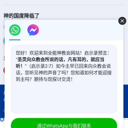
神的国度降临了
神的国度已经降临在人间！你想进入神的国度吗？
了解更多
通过Messenger联系我们
您好！欢迎来到全能神教会网站！启示录预言：
关注我们
“
圣灵向众教会所说的话，凡有耳的，就应当
听！
”（启示录2:7）如今主早已回来向众教会说
话，您听见神的声音了吗？您知道如何才能迎接
到主吗？期待与您探讨交流！
严正声明
使用条款
隐私权声明
署名信息
Cookie声明
Copyright © 2026
全能神教会
保留所有权利
每日神话 - 道成肉身系列 选段132
通过WhatsApp与我们联系