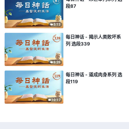
段87
5:13
每日神话 - 揭示人类败坏系
列 选段339
6:26
每日神话 - 道成肉身系列 选
段119
10:17