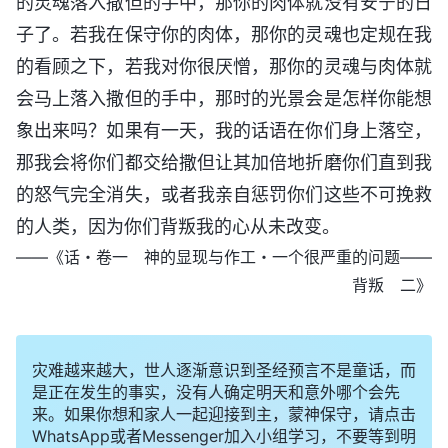
的灵魂落入撒但的手中，那你的肉体就没有安宁的日
子了。若我在保守你的肉体，那你的灵魂也定规在我
的看顾之下，若我对你很厌憎，那你的灵魂与肉体就
会马上落入撒但的手中，那时的光景会是怎样你能想
象出来吗？如果有一天，我的话语在你们身上落空，
那我会将你们都交给撒但让其加倍地折磨你们直到我
的怒气完全消失，或者我亲自惩罚你们这些不可挽救
的人类，因为你们背叛我的心从未改变。
——《话・卷一 神的显现与作工・一个很严重的问题——
背叛 二》
灾难越来越大，世人逐渐意识到圣经预言不是童话，而
是正在发生的事实，没有人确定明天和意外哪个会先
来。如果你想和家人一起迎接到主，蒙神保守，请点击
WhatsApp或者Messenger加入小组学习，不要等到明