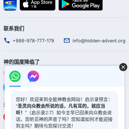
联系我们
+886-978-777-179
info@hidden-advent.org
神的国度降临了
神的国度已经降临在人间！你想进入神的国度吗？
了解更多
通过Messenger联系我们
您好！欢迎来到全能神教会网站！启示录预言：
关注我们
“
圣灵向众教会所说的话，凡有耳的，就应当
听！
”（启示录2:7）如今主早已回来向众教会说
话，您听见神的声音了吗？您知道如何才能迎接
到主吗？期待与您探讨交流！