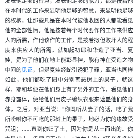
发表他足够的智慧，发表他足够的能力，都是按着他
在本时代的工作来显明他足够的智慧，来显明他足够
的权柄，让那些凡是在本时代被他收回的人都能看见
他的全部性情。他是按着每个时代要作的工作来供应
人的所需，作他该作的工作，是按着撒但败坏人的程
度来供应人的所需。就如起初耶和华造了亚当、夏
娃，是为了他们在地上能彰显神，能有神在受造之物
中间的
见证
，但是夏娃经蛇引诱犯了罪，亚当也同样
如此，他们都吃了园中分别善恶树上的果子，就这
样，耶和华便在他们身上有了另外的工作，看见他们
赤身露体，便给他们用皮子编织衣服来遮盖他们的身
体。之后，对亚当说：“你既听从妻子的话，吃了我
所吩咐你不可吃的那树上的果子，地必为你的缘故受
咒诅；……直到你归了土，因为你是从土而出的。你