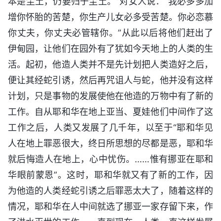
本是尘土，仍要归于尘土。”对女人说：“我必多多加
增你怀胎的苦楚，你生产儿女必多受苦楚。你必恋慕
你丈夫，你丈夫必管辖你。”从此以后将他们赶出了
伊甸园，让他们在园外有了犹如今天地上的人类的生
活。起初，他造人类并不是先计划把人类造好之后，
便让其经蛇引诱，然后再咒诅人与蛇，他并没有这样
计划，只是事物的发展使他在他造的万物中有了新的
工作。自从耶和华在地上亚当、夏娃他们中间作了这
工作之后，人类又发展了几千年，以至于“耶和华见
人在地上罪恶很大，终日所思想的尽都是恶，耶和华
就后悔造人在地上，心中忧伤。……惟有挪亚在耶和
华眼前蒙恩”。这时，耶和华就又有了新的工作，因
为他造的人类经蛇引诱之后罪恶太大了，随着这样的
情况，耶和华在人中间就选了挪亚一家存留下来，作