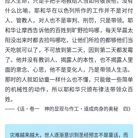
应人生命，只是手把手地教给人当如何敬畏他，没有
什么比喻。耶和华在以色列所作的工作并不是对付
人、管教人，对人也不是审判、刑罚，只是带领。耶
和华让摩西告诉他的百姓到旷野捡吗哪，每天早晨太
阳没出来时都去捡吗哪吃，让他们所捡的都够他们当
天吃就可以了，不可放到第二天，因到第二天都发霉
了。他并没有教训人、揭露人的本性，也不揭露人里
面的意念、心思，他不是变化人，乃是带领人生活。
那时的人就如幼童一样什么也不懂，只能做一些简单
的机械性的动作，所以耶和华只颁布律法带领众百
姓。
——《话・卷一 神的显现与作工・道成肉身的奥秘 四》
灾难越来越大，世人逐渐意识到圣经预言不是童话，而