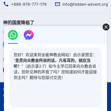
+886-978-777-179
info@hidden-advent.org
神的国度降临了
神的国度已经降临在人间！你想进入神的国度吗？
了解更多
通过Messenger联系我们
您好！欢迎来到全能神教会网站！启示录预言：
关注我们
“
圣灵向众教会所说的话，凡有耳的，就应当
听！
”（启示录2:7）如今主早已回来向众教会说
话，您听见神的声音了吗？您知道如何才能迎接
到主吗？期待与您探讨交流！
严正声明
使用条款
隐私权声明
署名信息
Cookie声明
Copyright © 2026
全能神教会
保留所有权利