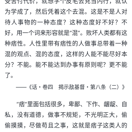
受苦付代价，就想学个皮毛去充当内行，就认
为学成了，然后凭着这个去混。这是不是人对
待人事物的一种态度？这种态度好不好？不
好，用一个词来形容就是“混”。败坏人类都有这
种痞性。人性里带有痞性的人做事总带着一种
混的观点、混的态度，这样的人能不能尽好本
分？不能。能不能达到办事有原则呢？更不能
了。
——《话・卷四 揭示敌基督・第八条（二）》
“痞”里面包括很多，卑鄙、下作、龌龊、自
私，没有道德，做事不规矩，不光明正大，偷
偷摸摸，尽做苟且之事，这就是痞子这类人的