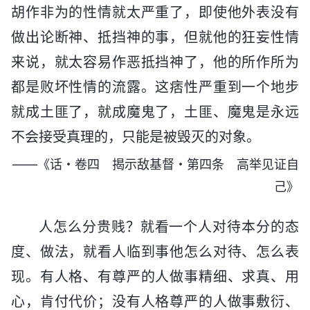
胡作非为的性情就太严重了，即使他外表没有
做出论断神、抵挡神的事，但就他的狂妄性情
来说，就太容易作恶抵挡神了，他的所作所为
都是败坏性情的流露。这痞性严重到一个地步
就成土匪了，就成魔鬼了，土匪、魔鬼是永远
不会接受真理的，只能是被毁灭的对象。
——《话・卷四 揭示敌基督・第四条 高举见证自
己》
人怎么分贵贱？就看一个人对待本分的态
度、做法，就看人临到事他怎么对待、怎么表
现。有人格、有尊严的人做事精细、求真、用
心，肯付代价；没有人格尊严的人做事敷衍、