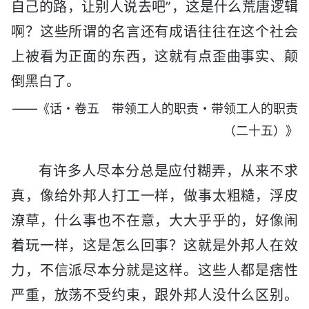
自己的路，让别人说去吧”，这是什么荒唐逻辑
啊？这些所谓的名言还有成语往往在这个社会
上被看为正面的东西，这就有点歪曲事实、颠
倒黑白了。
——《话・卷五 带领工人的职责・带领工人的职责
（二十五）》
有许多人尽本分总是应付糊弄，从来不求
真，像给外邦人打工一样，做事太粗糙，浮皮
潦草，什么事也不在意，大大乎乎的，好像闹
着玩一样，这是怎么回事？这就是外邦人在效
力，不信派尽本分就是这样。这些人都是痞性
严重，放荡不受约束，跟外邦人没什么区别。