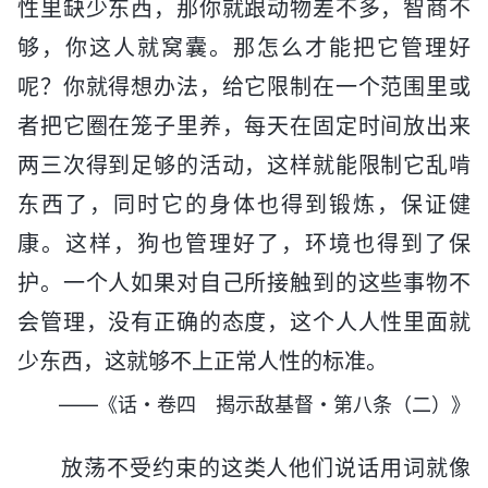
性里缺少东西，那你就跟动物差不多，智商不
够，你这人就窝囊。那怎么才能把它管理好
呢？你就得想办法，给它限制在一个范围里或
者把它圈在笼子里养，每天在固定时间放出来
两三次得到足够的活动，这样就能限制它乱啃
东西了，同时它的身体也得到锻炼，保证健
康。这样，狗也管理好了，环境也得到了保
护。一个人如果对自己所接触到的这些事物不
会管理，没有正确的态度，这个人人性里面就
少东西，这就够不上正常人性的标准。
——《话・卷四 揭示敌基督・第八条（二）》
放荡不受约束的这类人他们说话用词就像