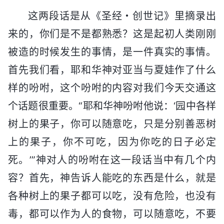
这两段话是从《圣经・创世记》里摘录出
来的，你们是不是都熟悉？这是起初人类刚刚
被造的时候发生的事情，是一件真实的事情。
首先我们看，耶和华神对亚当与夏娃作了什么
样的吩咐，这个吩咐的内容对我们今天交通这
个话题很重要。“耶和华神吩咐他说：‘园中各样
树上的果子，你可以随意吃，只是分别善恶树
上的果子，你不可吃，因为你吃的日子必定
死。’”神对人的吩咐在这一段话当中有几个内
容？首先，神告诉人能吃的东西是什么，就是
各种树上的果子都可以吃，没有危险，也没有
毒，都可以作为人的食物，可以随意吃，不要