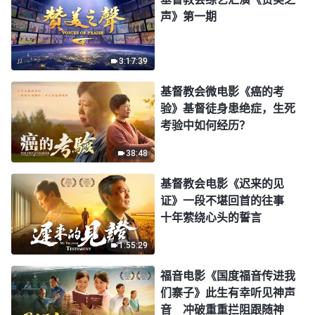
声》第一期
3:17:39
基督教会微电影《癌的考
验》基督徒身患绝症，生死
考验中如何经历？
38:48
基督教会电影《迟来的见
证》一段不堪回首的往事
十年萦绕心头的誓言
1:55:29
福音电影《国度福音传进我
们寨子》此生有幸听见神声
音 冲破重重拦阻跟随神