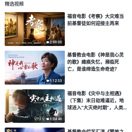
精选视频
福音电影《考察》大灾难当
前基督徒如何迎接主再来
2:00:00
基督教会电影《神是我心灵
的歌》瘫痪失忆，濒临死
亡，是谁缔造生命奇迹？
1:12:53
福音电影《灾中与主相遇》
（下集）末日劫难逼近，地
球进入“大灭绝时期”，人类
进入倒计时，你准备好逃生
1:34:40
了吗？
基督教会综艺汇演《赞美之