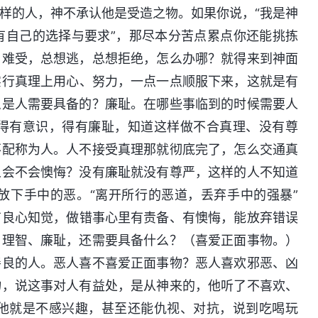
样的人，神不承认他是受造之物。如果你说，“我是神
有自己的选择与要求”，那尽本分苦点累点你还能挑拣
、难受，总想逃，总想拒绝，怎么办哪？就得来到神面
实行真理上用心、努力，一点一点顺服下来，这就是有
么是人需要具备的？廉耻。在哪些事临到的时候需要人
得有意识，得有廉耻，知道这样做不合真理、没有尊
不配称为人。人不接受真理那就彻底完了，怎么交通真
人会不会懊悔？没有廉耻就没有尊严，这样的人不知道
放下手中的恶。“离开所行的恶道，丢弃手中的强暴”
有良心知觉，做错事心里有责备、有懊悔，能放弃错误
、理智、廉耻，还需要具备什么？（喜爱正面事物。）
善良的人。恶人喜不喜爱正面事物？恶人喜欢邪恶、凶
物，说这事对人有益处，是从神来的，他听了不喜欢、
他就是不感兴趣，甚至还能仇视、对抗，说到吃喝玩