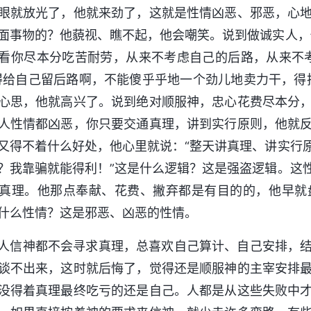
眼就放光了，他就来劲了，这就是性情凶恶、邪恶，心
面事物的？他藐视、瞧不起，他会嘲笑。说到做诚实人，
看你尽本分吃苦耐劳，从来不考虑自己的后路，从来不
得给自己留后路啊，不能傻乎乎地一个劲儿地卖力干，得
心思，他就高兴了。说到绝对顺服神，忠心花费尽本分
人性情都凶恶，你只要交通真理，讲到实行原则，他就
又得不着什么好处，他心里就说：“整天讲真理、讲实行
？我靠骗就能得利！”这是什么逻辑？这是强盗逻辑。这
真理。他那点奉献、花费、撇弃都是有目的的，他早就
什么性情？这是邪恶、凶恶的性情。
人信神都不会寻求真理，总喜欢自己算计、自己安排，
谈不出来，这时就后悔了，觉得还是顺服神的主宰安排
没得着真理最终吃亏的还是自己。人都是从这些失败中