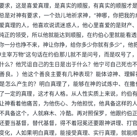
要求，这是喜爱真理，是真实的顺服，有真实的顺服才
总是对神有要求，一个劲儿地祈求神，“神哪，你把我的
爱真理的人，他喜欢说谎迷惑人，他心里喜爱的是财产
纯正的领受，所以他就能达到顺服，在约伯心里就能看透
你一分也挣不来，神让你挣，给你多少你就有多少”，他
神主宰万物”这句话在约伯那儿就不是问号，而是叹号了
什么？他咒诅自己的生日是出于什么？他宁可自己死也
善良。）他这个善良主要有几种表现？能体谅神、理解
是怎么产生的？明白真理了，能够在神的试炼中、在撒
了一定的真理，这才有人格。从人性实质上来说，约伯
让神看着他痛苦，为他伤心、为他担忧，他具备这样的
不具备这个，人就麻木、冷酷。再对照保罗，他跟约伯
还要当基督，替代基督，得不着冠冕还要跟神讲理、打
变化，人如果明白真理，能接受真理、实行真理，就能