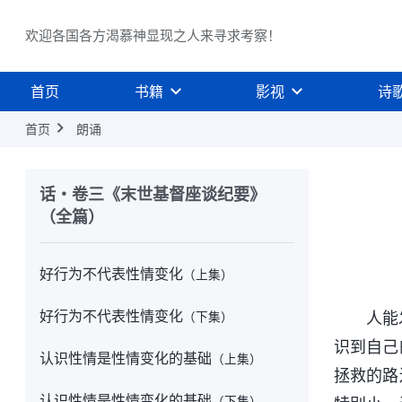
做诚实人才能活出真正人的样式
（中集）
欢迎各国各方渴慕神显现之人来寻求考察！
做诚实人才能活出真正人的样式
（下集）
首页
书籍
影视
诗
解决败坏性情的路途
（上集）
首页
朗诵
解决败坏性情的路途
（下集）
信教搞宗教仪式不能蒙拯救
（上集）
话・卷三《末世基督座谈纪要》
（全篇）
信教搞宗教仪式不能蒙拯救
（下集）
好行为不代表性情变化
（上集）
好行为不代表性情变化
人能
（下集）
识到自己
认识性情是性情变化的基础
（上集）
拯救的路
认识性情是性情变化的基础
（下集）