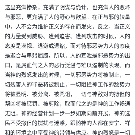
这里充满掺杂，充满了阴谋与诡计，也充满人的败坏
与邪恶，更充满了人的野心与欲望。在正与邪的较量
中，人不会为维护正义的存在而发火，反之，当正义
的力量受到威胁、遭到迫害、遭到攻击的时候，人的
态度是漠视、逃避或退缩，而对待邪恶势力人的态度
是迎合与卑躬屈膝。所以，人的宣泄是邪恶势力的出
口，是属血气之人的恶行泛滥与难以遏制的表现。而
当神的烈怒发出的时候，一切邪恶势力将被制止，一
切残害人的罪恶将被制止，一切阻拦神工作的敌势力
将被显明、被分离、被咒诅，一切与神敌对的撒但的
帮凶将被惩罚、被剪除，取而代之的是神的工作畅通
无阻，神的经营计划一步一步如期向前开展，神的选
民不受撒但的搅扰与迷惑，跟随神的人都在安宁、祥
和的环境之中享受神的带领与供应。神的烈怒是一切