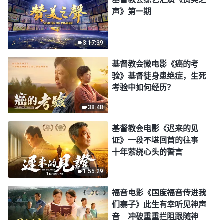
声》第一期
3:17:39
基督教会微电影《癌的考
验》基督徒身患绝症，生死
考验中如何经历？
38:48
基督教会电影《迟来的见
证》一段不堪回首的往事
十年萦绕心头的誓言
1:55:29
福音电影《国度福音传进我
们寨子》此生有幸听见神声
音 冲破重重拦阻跟随神