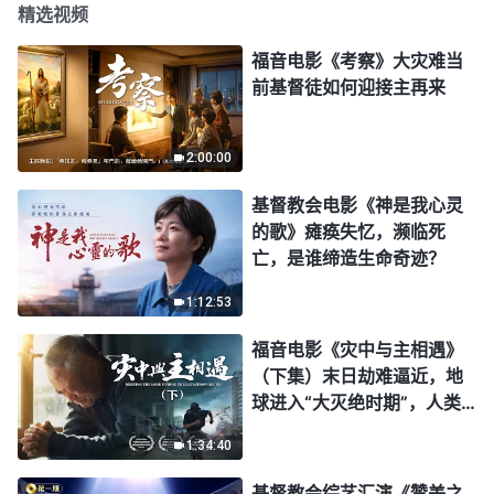
精选视频
福音电影《考察》大灾难当
前基督徒如何迎接主再来
2:00:00
基督教会电影《神是我心灵
的歌》瘫痪失忆，濒临死
亡，是谁缔造生命奇迹？
1:12:53
福音电影《灾中与主相遇》
（下集）末日劫难逼近，地
球进入“大灭绝时期”，人类
进入倒计时，你准备好逃生
1:34:40
了吗？
基督教会综艺汇演《赞美之