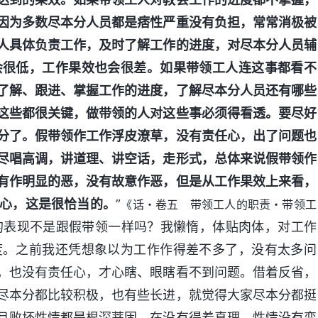
因为多数尽本分人员都是痞性严重没有负担，常常消极被
人具体负责工作，及时了解工作的进度，对尽本分人员辅
会很低，工作果效也会很差。如果带领工人连这事都看不
了解、跟进、掌握工作的进度，了解尽本分人员还有哪些
这些都很关键，做带领的人对这些事必须得看透。要尽好
分了。假带领作工作浮皮潦草，没有责任心，出了问题也
尽唱高调，讲道理、讲空话，走形式，总体来说假带领作
有作明显的恶，没有故意作恶，但是从工作果效上来看，
心，这是很恰当的。
”
《话・卷五 带领工人的职责・带领工
的表现不是跟假带领一样吗？我懒惰，体贴肉体，对工作
度。之前我还凭想象以为工作作得差不多了，没有太多问
，也没有责任心，才心瞎、眼瞎看不到问题。借着反省，
尽本分都比较积极，也有些长进，就觉得大家尽本分都挺
且败坏性情都是根深蒂固，在没有得着真理、性情没有变