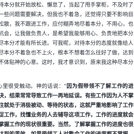
待本分就开始放松、懈怠了，当起了甩手掌柜，不及时了
一些问题需要解决，但我也不着急，还觉得只要不影响目
松散，我不跟进工作，应付糊弄地尽着本分，不用心，也
机会，让我做负责人，是希望我能够用心、负责地把本分
尽本分才能有所长进。可我呢，对待本分的态度就像给人
尽本分不着急也不上火，根本不想着怎么往好了做，达到
不体贴神的心意。这时，我才意识到，原来我这种尽本分
心里很受触动。神的话说：“
因为假带领不了解工作的进
决，结果常常导致工作一再地延误。有些工作因为人不掌
往就处于消极被动、等待的状态，这就严重地影响了工作
促工作，找懂业务的人去辅导这项工作，工作的进度就会
掌握工作的现状很重要。当然，了解掌握工作的进度也很
达到的果效。如果带领工人对教会工作的进度都不掌握，