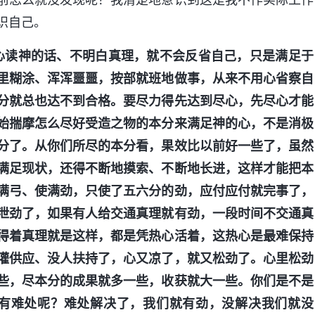
识自己。
心读神的话、不明白真理，就不会反省自己，只是满足于
里糊涂、浑浑噩噩，按部就班地做事，从来不用心省察自
分就总也达不到合格。要尽力得先达到尽心，先尽心才能
始揣摩怎么尽好受造之物的本分来满足神的心，不是消极
分了。从你们所尽的本分看，果效比以前好一些了，虽然
满足现状，还得不断地摸索、不断地长进，这样才能把本
满弓、使满劲，只使了五六分的劲，应付应付就完事了，
泄劲了，如果有人给交通真理就有劲，一段时间不交通真
得着真理就是这样，都是凭热心活着，这热心是最难保持
灌供应、没人扶持了，心又凉了，就又松劲了。心里松劲
些，尽本分的成果就多一些，收获就大一些。你们是不是
总有难处呢？难处解决了，我们就有劲，没解决我们就没