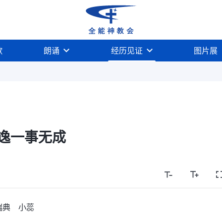
歌
朗诵
经历见证
图片展
逸一事无成
瑞典 小蕊