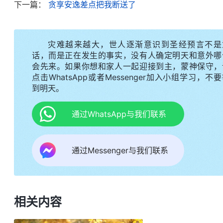
下一篇：
贪享安逸差点把我断送了
决，我就把这个问题放在一边了。但我心里并不踏实
长也说：“弟兄姊妹现在遇到难处，得想想办法啊。
难关，解决弟兄姊妹的问题吗？可我却见难就躲，
灾难越来越大，世人逐渐意识到圣经预言不是
啊，面对工作中的难处，我总是不想下功夫，总是考
话，而是正在发生的事实，没有人确定明天和意外哪
会先来。如果你想和家人一起迎接到主，蒙神保守，
我反省认识自己，扭转不对的情形。”
点击WhatsApp或者Messenger加入小组学习，不
到明天。
灵修时，我就总琢磨，为什么我尽本分总是体贴
话。
全能神
说：“
撒但的毒素是什么？应该怎么表达？
通过WhatsApp与我们联系
回答说‘人不为己，天诛地灭’，这一句话就把问题
无论追求什么其实都是为自己，所以人都是为自己活
通过Messenger与我们联系
表人的本性。这句话已经成为败坏人类的本性了，就
败坏人类生存的根基，几千年来败坏人类就是凭着
“
人的肉体就像蛇一样，本质就
要・怎样走彼得的路》
相关内容
断送性命的时候。肉体是属于撒但的，它里面总有奢
上火，无所事事，你满足肉体到一个地步，到最后它