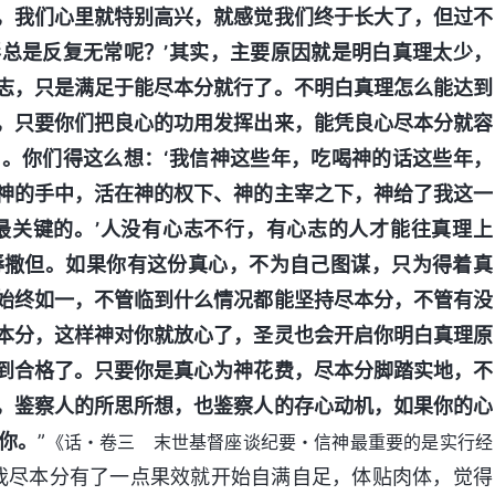
，我们心里就特别高兴，就感觉我们终于长大了，但过不
总是反复无常呢？’其实，主要原因就是明白真理太少，
志，只是满足于能尽本分就行了。不明白真理怎么能达到
，只要你们把良心的功用发挥出来，能凭良心尽本分就容
。你们得这么想：‘我信神这些年，吃喝神的话这些年，
神的手中，活在神的权下、神的主宰之下，神给了我这一
最关键的。’人没有心志不行，有心志的人才能往真理上
辱撒但。如果你有这份真心，不为自己图谋，只为得着真
始终如一，不管临到什么情况都能坚持尽本分，不管有没
本分，这样神对你就放心了，圣灵也会开启你明白真理原
到合格了。只要你是真心为神花费，尽本分脚踏实地，不
，鉴察人的所思所想，也鉴察人的存心动机，如果你的心
你。
”
《话・卷三 末世基督座谈纪要・信神最重要的是实行经
我尽本分有了一点果效就开始自满自足，体贴肉体，觉得