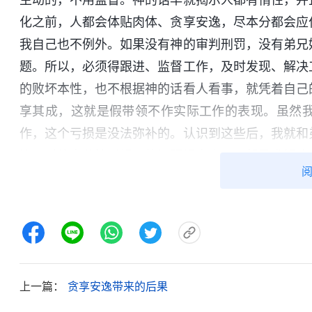
化之前，人都会体贴肉体、贪享安逸，尽本分都会应
我自己也不例外。如果没有神的审判刑罚，没有弟兄
题。所以，必须得跟进、监督工作，及时发现、解决
的败坏本性，也不根据神的话看人看事，就凭着自己
享其成，这就是假带领不作实际工作的表现。虽然
作，这个亏损是没法弥补的。认识到这些后，我就和
进、对待本分掉以轻心的问题提出来，一起寻求解决
再琢磨琢磨有没有可改进的地方，也经常跟进、了解
没多久，大家在制作视频上遇到一个难题，组长
就说：“我还没有想到好的方式，再琢磨琢磨吧。”
这个难关可不是简单地说一说、动动嘴就能解决的，
和精力，中间还得不断地尝试、总结，最后能不能
上一篇：
贪享安逸带来的后果
吗？盘算盘算，我就觉得这是个苦差事，还是算了，