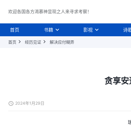
欢迎各国各方渴慕神显现之人来寻求考察！
首页
书籍
影视
诗
首页
经历见证
解决应付糊弄
贪享安
2024年1月29日