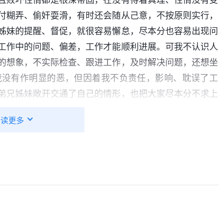
付糊弄、偷奸耍滑，有时还会随从己意，不按原则实行，
姊妹的提醒、督促，就很容易懈怠，尽本分也容易出现问
工作中的问题、偏差，工作才能顺利进展。可我不认识人
的想象，不实际检查、跟进工作，及时解决问题，还想坐
我没有作明显的恶，但因着我不负责任，影响、耽误了工
弟兄姊妹敞开交通了自己的情形，也把大家尽本分不求上
。接下来再尽本分时，我就比之前认真一些了，做完事会
阅读更多
工作，果效上比之前有了一些提升。
问我有没有什么好的方式和建议，我不知道该怎么回答，
可过后我却没有及时寻求解决这个问题，因为我知道要突破
那得查找好多资料，还得摸索、研究，这得花费很多时间
有果效还不好说，要是果效不好，那花的功夫不就白费了
暂时先这样吧，反正目前工作果效还行，这事也不着急解