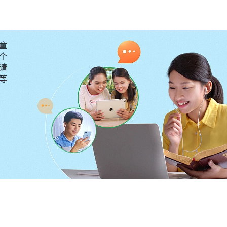
，其实不是一点儿办法没有，付点代价还是能解决的。组
”组长的提醒让我反思：作为负责人，不就是应该带头攻克
没有一点责任心。我心里有些受责备，就向神祷告：“神
童
虑自己的肉体利益，我知道这样不合你的心意，愿你带领
个
请
要等
肉体，不能付代价作实际工作呢？一天，我看到两段神的
比如，你若问‘人该怎么活着？人该为什么活着？’人都会
的根源说出来了。撒但的哲学、逻辑已成为人的生命了，人
着。‘人不为己，天诛地灭’，这就是人的生命哲学，也代
是败坏人类撒但本性的真实写照，撒但的本性已完全成为
撒但的这个毒素活到现在的。
”
《话・卷三 末世基督座谈纪
是伤害人的性命，等到你肉体完全得逞的时候，也就是你
侈的欲望，总想为自己，总愿享福，贪享安逸，不着急不
要把你吞灭。就是说，你这次满足它了，下次它还让你满