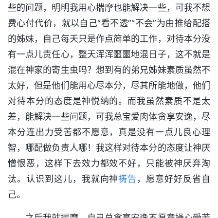
些的问题，明明我用心揣摩也能解决一些，可我不想
费心付代价，就以自己“看不透”“不会”为由推给配搭
的姊妹，自己每天只是作点简单的工作，对待本分没
有一点儿责任心，整天浑浑噩噩地混日子，这不就是
混在神家的寄生虫吗？想到有的弟兄姊妹素质虽然不
太好，但是他们能用心尽本分，尽其所能地做，他们
对待本分的态度是神悦纳的。而我虽然素质不是太
差，能解决一些问题，可我总宝爱肉体贪享安逸，尽
本分连出力受苦都不愿意，真是没有一点儿良心理
智，哪配做负责人哪！我这样对待本分的态度让神厌
憎恨恶，这样下去效力都效不好，只能被神厌弃淘
汰。认识到这儿，我就向神
祷告
，愿意好好反省自
己。
之后我就揣摩，自己总贪享安逸不愿意操心受苦