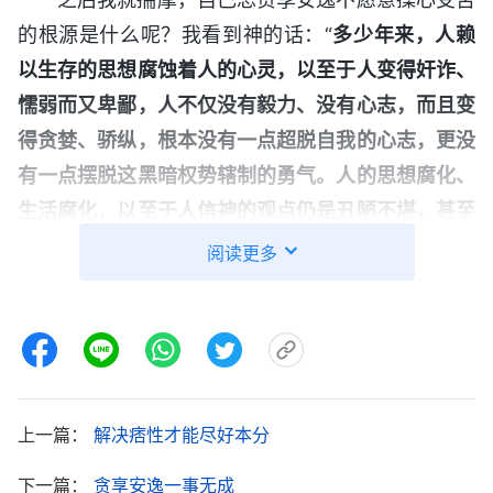
的根源是什么呢？我看到神的话：“
多少年来，人赖
以生存的思想腐蚀着人的心灵，以至于人变得奸诈、
懦弱而又卑鄙，人不仅没有毅力、没有心志，而且变
得贪婪、骄纵，根本没有一点超脱自我的心志，更没
有一点摆脱这黑暗权势辖制的勇气。人的思想腐化、
生活腐化，以至于人信神的观点仍是丑陋不堪，甚至
人信神的观点一说出来简直是不堪入耳，人都是懦
阅读更多
弱、无能、卑鄙而又脆弱，对黑暗势力不感觉厌憎，
对光明、真理不感觉喜爱，而是尽力驱逐。
”
《话・卷
“
你
一 神的显现与作工・你为什么不愿意作衬托物呢？》
就满足于活在撒但权势之下，有平安，有喜乐，得着
一点肉体安逸吗？这不是最低贱的人吗？看见救恩却
上一篇：
解决痞性才能尽好本分
不追求得着救恩的人是最愚拙的人，是贪享肉体的
下一篇：
贪享安逸一事无成
人，是享受撒但的人。你盼望信神没有一点难处，没