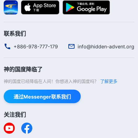
我又看到神的话：“
一个人活着的价值是什么？
是不是就是为了肉体的吃喝玩乐？
（不是。）
那是什
么？你们说说。
（能尽上受造之物的本分，这是人活
联系我们
着起码该达到的。）
这话对。……一方面是尽好受造
之物的本分。另一方面就是把自己力所能及的、能做
+886-978-777-179
info@hidden-advent.org
到的都做好，起码能达到良心上没有控告，能对得起
自己的良心，能在人眼中通得过。再高一点就是人这
神的国度降临了
一生不管你生在什么家庭、文化高低、素质怎么样，
神的国度已经降临在人间！你想进入神的国度吗？
了解更多
你总得明白点人生存该明白的道理，比如人该走怎样
的道路、人该怎样活着、该怎样活着有意义，总得探
通过Messenger联系我们
索点人生的真实价值吧，这一生不能白活，白来人世
一遭。再一方面，在你有生之年中你得完成你的使
关注我们
命，这才是最要紧的。咱就不说完成一项大的使命、
本分、责任，起码得做成一样事。
”
《话・卷六 关于