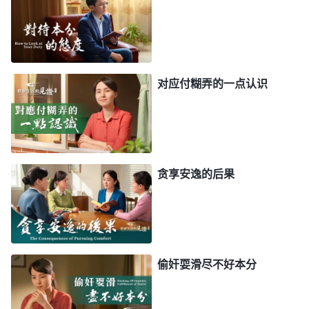
刮风别刮在你身上，沙子别打在你脸上，洪水别淹着
你家的庄稼，凡是灾都别涉及你，活在‘神的怀
抱’里，生活在安乐窝里面。就你这样的孬种，一味
对应付糊弄的一点认识
追求肉体，你说你还有没有心、有没有灵？你不属于
畜生吗？将真道白白地赐给你，你不追求，你还是不
是一个信神的？真正的人生赐给你，你不追求，那你
不是猪狗之类吗？猪不追求人生，不追求洁净，不懂
贪享安逸的后果
得什么叫人生，天天吃饱喝足就睡大觉，真道赐给你
你却没得着，两手空空，这种猪一样的生活，你还愿
意继续下去吗？这样的人活着有何意义？
”
《话・卷
一 神的显现与作工・彼得的经历——对刑罚、审判的认
从神的话中我明白了，我一直追求肉体安逸就是
偷奸耍滑尽不好本分
识》
因为我一直奉行着“人生在世，吃穿二字”“人生苦
短，何不及时行乐”“人要善待自己”“今朝有酒今朝