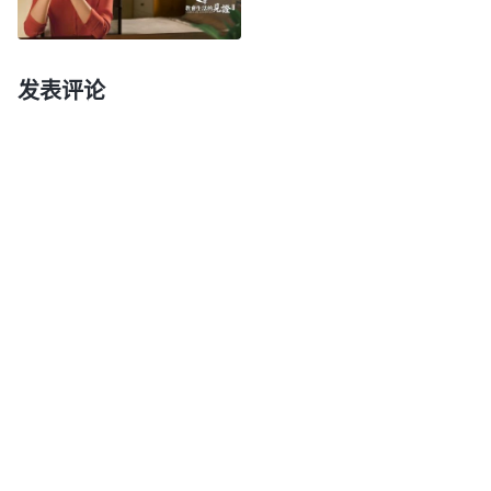
醉，明日愁来明日愁”“人生短短几十年，何必为难自
己”这些撒但哲学，把肉体享受看作是人生最大的追
发表评论
求。在这些错误观点的支配下，我总追求安逸，觉得
人就得善待自己，不要那么劳累。回想我在家时，从
小父母就比较溺爱我，什么事都为我做好不让我操
心，我就像是温室里的花朵在父母的精心呵护下长
大，享受惯了安逸的生活，我做什么事总怕费心、怕
肉体受累。上大学时看到有的同学为考研努力刻苦、
加班加点地学习，我也不以为然，就觉得“人生不过
短短几十年，何必把自己弄得那么累呢？有个本科学
历，找个不太费心劳累工资也过得去的工作就行
了”。来到教会尽本分，我仍是抱着这样的观点，总
贪享安逸不想费心劳神，一遇到复杂或难度大的工作
就推给别人，尽本分拈轻怕重，长进一直很缓慢。神