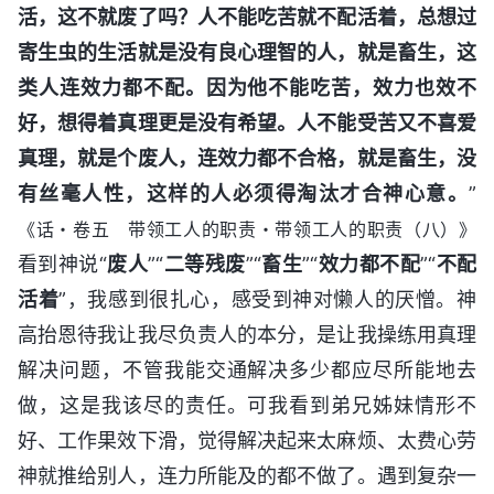
活，这不就废了吗？人不能吃苦就不配活着，总想过
寄生虫的生活就是没有良心理智的人，就是畜生，这
类人连效力都不配。因为他不能吃苦，效力也效不
好，想得着真理更是没有希望。人不能受苦又不喜爱
真理，就是个废人，连效力都不合格，就是畜生，没
有丝毫人性，这样的人必须得淘汰才合神心意。
”
《话・卷五 带领工人的职责・带领工人的职责（八）》
看到神说“
废人
”“
二等残废
”“
畜生
”“
效力都不配
”“
不配
活着
”，我感到很扎心，感受到神对懒人的厌憎。神
高抬恩待我让我尽负责人的本分，是让我操练用真理
解决问题，不管我能交通解决多少都应尽所能地去
做，这是我该尽的责任。可我看到弟兄姊妹情形不
好、工作果效下滑，觉得解决起来太麻烦、太费心劳
神就推给别人，连力所能及的都不做了。遇到复杂一