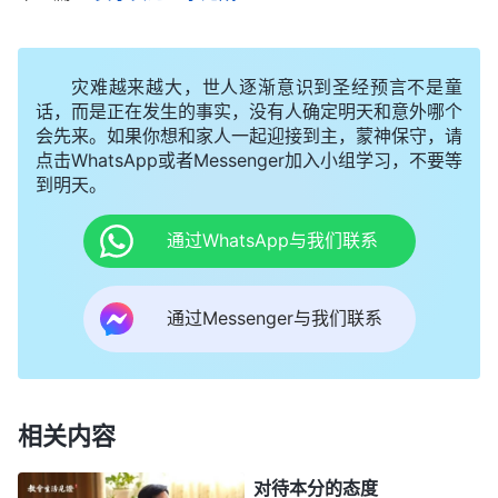
有一点患难，没有一点痛苦，你总追求这些不值钱的
东西，把生命却看得一文钱不值，而把个人的奢侈想
灾难越来越大，世人逐渐意识到圣经预言不是童
法放在真理前面，你这人太没价值！你像猪那样生
话，而是正在发生的事实，没有人确定明天和意外哪个
会先来。如果你想和家人一起迎接到主，蒙神保守，请
活，你跟猪狗之类有什么区别？不追求真理而喜爱肉
点击WhatsApp或者Messenger加入小组学习，不要等
体的人，不都是畜生吗？没灵的死人不都是行尸走肉
到明天。
吗？在你们中间说了多少话？在你们中间作的工作还
通过WhatsApp与我们联系
少吗？在你们中间供应你们的有多少？那你为什么没
得着呢？你还有何怨言呢？你没得着还不是因为你太
通过Messenger与我们联系
宝爱肉体吗？还不是因为你的想法太奢侈吗？还不都
是因为你太愚蠢了吗？你得不着这福气还能怪神没拯
救你吗？你就追求信神以后能得着平安，孩子没有
病，丈夫有个好工作，儿子找个好对象，姑娘嫁个好
相关内容
人家，你的牛马能够好好给你耕地，一年风调雨顺，
对待本分的态度
你就追求这些。你只追求生活安逸，别让你家出事，