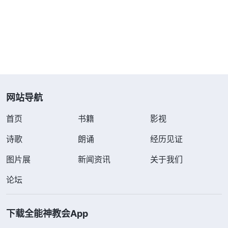
家培养我尽负责人的本分是我多大的荣幸，可我不知
道珍惜，总体贴肉体，看到弟兄姊妹消极、工作果效
下滑我也不管，还把难度大的工作推给别人，该尽的
责任都尽不到，我真是太自私卑鄙了！我一直贪享安
逸，尽本分拈轻怕重、藏奸耍滑，虽然我没费心费
网站导航
力，但是也没什么长进，看问题也越来越吃力，连原
来能达到的都做不好了，就像主
耶稣
说的：“
凡有
首页
书籍
影视
的，还要加给他，叫他有余；凡没有的，连他所有
诗歌
朗诵
经历见证
的，也要夺去。
”
想到神希望成年人有担
（太13:12）
图片展
新闻资讯
关于我们
当，心里装正事、务正业，可我心里只有肉体享受，
把肉体安逸看得比什么都重要，变得越来越颓废堕
论坛
落，越来越没有人样。我不能再继续错下去，我得寻
求真理解决自己的败坏性情，好好尽本分。
下载全能神教会App