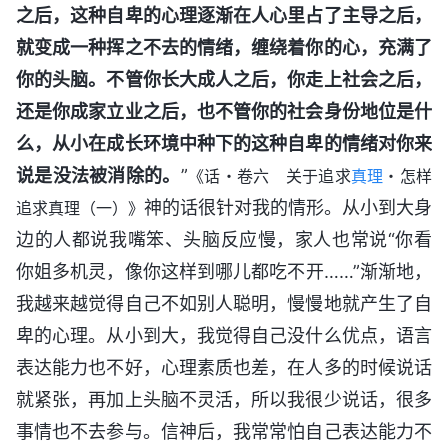
之后，这种自卑的心理逐渐在人心里占了主导之后，
就变成一种挥之不去的情绪，缠绕着你的心，充满了
你的头脑。不管你长大成人之后，你走上社会之后，
还是你成家立业之后，也不管你的社会身份地位是什
么，从小在成长环境中种下的这种自卑的情绪对你来
说是没法被消除的。
”
《话・卷六 关于追求
真理
・怎样
神的话很针对我的情形。从小到大身
追求真理（一）》
边的人都说我嘴笨、头脑反应慢，家人也常说“你看
你姐多机灵，像你这样到哪儿都吃不开……”渐渐地，
我越来越觉得自己不如别人聪明，慢慢地就产生了自
卑的心理。从小到大，我觉得自己没什么优点，语言
表达能力也不好，心理素质也差，在人多的时候说话
就紧张，再加上头脑不灵活，所以我很少说话，很多
事情也不去参与。信神后，我常常怕自己表达能力不