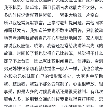
我不机灵、脑瓜笨，而且我语言表达能力不太好，人
多的时候说话就容易紧张，一紧张大脑就一片空白，
所以我经常沉默寡言。上学时老师提问题，其他同学
都踊跃发言，我知道答案也不敢主动回答，只能被动
地等老师叫我或者自己在心里默默地回答。家人朋友
都说我反应慢、嘴笨，我爸还经常给我讲笨鸟先飞的
故事。时间长了我也觉得自己比较笨，总觉得干什么
都拿不上台面，因此就比较封闭自己。信神后，看到
弟兄姊妹很亲切我就感觉像一家人一样，我也会敞开
心和弟兄姊妹聊自己的情形和难处，大家也会帮助
我、鼓励我，我就不那么受辖制了，心里很释放、很
享受，但是人多的时候我说话还是很受辖制。有几次
聚会人多，轮到我交通的时候我紧张得直打哆嗦，思
路也乱了，说话磕磕绊绊的。几个姊妹抬头看我，我