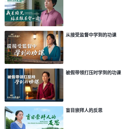
害，对人正常人性的喜怒哀乐、正常人性的言谈举止
造成的负面影响是很大的，后果是很严重的。从小的
方面影响到了人的性格、人的爱好、人的志向，从大
从接受监督中学到的功课
的方面影响到了人的人生目标、方向。就自卑情绪产
生的缘由、过程与在人身上所导致的后果来看，无论
从哪方面来看，自卑的情绪是不是人应该放下的？
（是。）”
《话・卷六 关于追求真理・怎样追求真理
被假带领打压时学到的功课
对照神的话，我感受到活在自卑情绪中的危
（一）》
害。自卑不是一种简单的情绪，而是会直接影响到人
做人做事，给人带来的是捆绑和束缚。从小身边的人
都说我反应慢、嘴笨，我爸也经常给我讲笨鸟先飞的
故事，渐渐地我也觉得自己天生就比别人笨，所以我
盲目崇拜人的反思
常常沉默寡言，哪怕是一些我能做到的事情也不敢主
动去做。本来弟兄姊妹在一起聚会交通对神话语的领