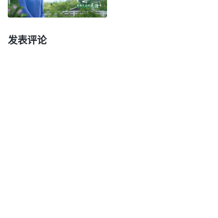
受认识是正面事物，但是我总觉得自己不善言谈，怕
说不好会被弟兄姊妹小瞧就不敢轻易开口交通，有时
发表评论
候对神的话有些亮光和认识也不敢交通。其实，尽本
分有点果效是圣灵的开启带领，应该交流出来让更多
的弟兄姊妹从中得益处，但是我受自卑情绪的影响，
担心说话紧张说不好会丢丑就选择逃避，失去了操练
的机会。自卑的情绪束缚着我，让我做事、说话都受
辖制，也不能积极主动地担担子，生命进入上没有长
进。看到活在自卑情绪之下的危害，我向神
祷告
：
“神哪，从小到大自卑情绪一直捆绑着我，导致我信
神之后还是受它辖制不能尽上自己的本分，我不想一
直活在自卑情绪里，我想扭转，愿你帮助我摆脱负面
情绪的捆绑。”