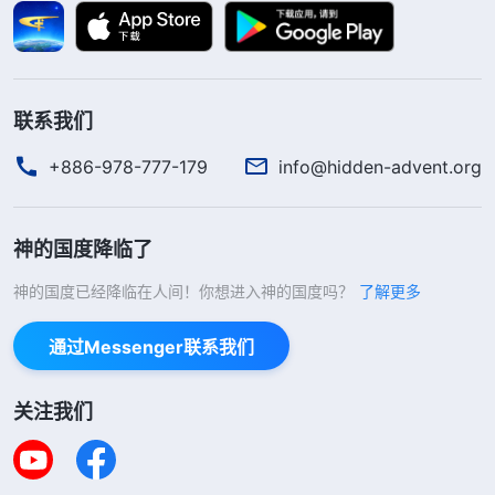
这样？因着人对你造成的这个伤害，让你对自己到底
会什么，自己擅长什么、不擅长什么都不知道、都看
不清楚了。这种情况就得根据神的话正确地评价、衡
联系我们
量自己，对自己学会的、自己的长处应该确定下来，
自己能做的就该做到，自己做不到的，自己的缺点、
+886-978-777-179
info@hidden-advent.org
不足也应该反省、认识，自己到底素质怎么样，是好
还是差，也应该有个准确的评价、认识。如果对自己
神的国度降临了
的问题看不明白、认识不透，就让身边的明白人评价
神的国度已经降临在人间！你想进入神的国度吗？
了解更多
一下，不管他说的是否准确，起码给你提供了参考，
使你对自己有一个基本的判断、定性，就能够解决自
通过Messenger联系我们
卑这种负面情绪的实质问题了，就能逐步地从自卑这
种负面的情绪里走出来。对自卑这种情绪，人如果能
关注我们
分辨、能觉醒，能够寻求真理，是容易解决的。
”
从神
《话・卷六 关于追求真理・怎样追求真理（一）》