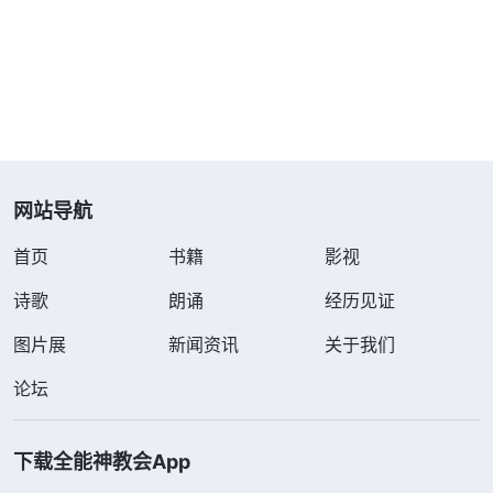
后来，我看到神的话：“
那怎么才能达到对自己
有准确的评价、认识，脱离自卑这种情绪呢？你应该
根据神的话来认识自己，认识自己的人性是怎样的，
认识自己的素质、才能到底是怎样的，自己有哪些特
长。比如，你本来很喜欢唱歌，唱得也不错，但有些
人总挑剔你、贬低你，说你五音不全，唱歌跑调，你
网站导航
就觉得自己唱歌难听，就不敢在人前唱歌了。因为那
首页
书籍
影视
些世人，那些浑人、庸人对你不准确的评价、论断，
限制了你人性该有的权利，压制住了你的才干，导致
诗歌
朗诵
经历见证
你连首歌都不敢唱，只有在没人的时候，或者你独自
图片展
新闻资讯
关于我们
一人的时候才敢大声唱，释放一下。就是因为平时受
论坛
压制得太苦了，不是一个人的时候都不敢唱歌，只有
在一个人的时候才敢唱歌，享受自己嘹亮歌声的时
下载全能神教会App
光，那是多么美好、多么自由释放的时光啊！是不是