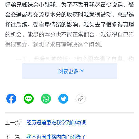
好弟兄姊妹会小瞧我，为了不丢丑我尽量少说话，聚
会交通或者交流尽本分的收获时我就很被动，总是选
择往后缩。受自卑情绪的影响，我失去了很多得真理
的机会，能尽的本分也不能正常配合，我觉得自己活
得很窝囊，就想寻求真理解决这个问题。
一天，我看到神的话：“
你心里充满了自卑，你
的自卑情绪由来已久，它不是一时的一种心情，而是
阅读更多
在你的灵魂深处紧紧地控制着你的心思，紧紧地封锁
着你的嘴唇，所以你里面不管有什么纯正的领受，或
者对人事物的观点、看法，你只敢在心里想一想、念
一念，却从来不敢大胆地说出来，无论大家认可也
好，还是指正、批评也好，你都不敢承受这个结果，
上一篇：
经历逼迫患难我学到的功课
也不敢看到这个结果。因为什么？因为你的自卑情绪
下一篇：
我不再因性格内向而消极了
在里面告诉你，‘不要这样做，你没那两下子，你不