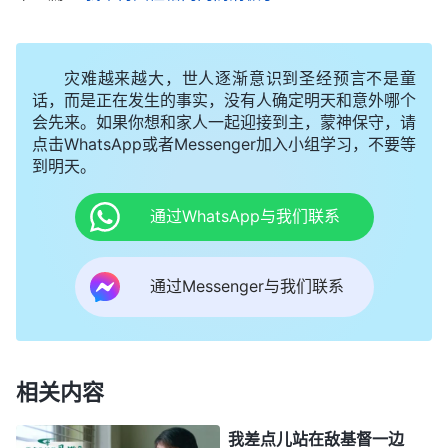
具备这样的素质，不具备这样的实际，你不应该那样
做，那样做不是你，现在什么也不做、什么也不想，
灾难越来越大，世人逐渐意识到圣经预言不是童
就活在自卑之下的你才是真正的你。你没有资格追求
话，而是正在发生的事实，没有人确定明天和意外哪个
会先来。如果你想和家人一起迎接到主，蒙神保守，请
真理，也没有资格与别人一样敞开心说自己想说的
点击WhatsApp或者Messenger加入小组学习，不要等
话，与别人交心，因为你不行，你不如他人’。这种
到明天。
自卑情绪在人的心里主导着人的思想，一方面压制着
通过WhatsApp与我们联系
正常人该尽的义务与该有的正常人性的生活，一方面
也主导着人看人看事、做人做事的方式方法、方向目
通过Messenger与我们联系
标。……从这些具体的表现、流露上来看，负面情绪
的其中一条——自卑这样的情绪一旦在人身上发挥作
用，在人内心深处扎下根之后，人如果不追求真理就
很难摆脱、很难冲破它的辖制，就会处处受制于它。
相关内容
虽然这种情绪谈不上是败坏性情，但是已经对人形成
我差点儿站在敌基督一边
了严重的负面影响，它对人的人性造成了极大的迫