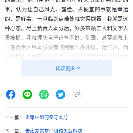
事，认为让自己风光、露脸、占便宜的事就是幸运
的、是好事，一旦临到点难处就觉得倒霉。我就是这
种心态。尽上负责人本分后，好多带领工人和文字人
员被抓，我就埋怨自己运气不好，倒霉，甚至羡慕上
一任负责人尽本分没有临到那么多环境，运气好，而
自己尽临到倒霉窝心的事。当活在这种忧虑消沉的情
形里的时候，我尽本分就消极怠工，该尽的本分也没
阅读更多
有尽到，导致弟兄姊妹情形不好，工作果效也下滑，
这都是我活在不对的看事观点里导致的。我遇到不如
意的事就抵触、消沉，不能从神领受，不经历神的作
工，这不就是不信派吗？想到这里，我心里挺难受
的，我不愿再凭不信派的观点来衡量临到的人事物
上一篇：
患难中如何坚守本分
了。
下一篇：
素质差常常消极该怎么解决