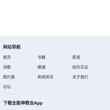
不走正道的人。这样的人不务正业，不走正道，所以
总陷入消沉，这是咎由自取，活该！谁让他不走正道
呢！他就活该陷入这种消沉情绪。那从这种消沉情绪
里走出来容不容易？其实也容易，就是放下自己的错
误观点，不要追求凡事都顺利，凡事都如意、都顺
网站导航
畅，心里别害怕、抵触、拒绝不顺的事情发生，而是
应该放下这种抵触，安静下来，来到神面前，有顺服
首页
书籍
影视
的态度，接受神所安排的一切。不追求所谓的好运，
诗歌
朗诵
经历见证
也不拒绝所谓的厄运，把自己的心、把全人交给神，
图片展
新闻资讯
关于我们
让神作，让神摆布，顺服神的摆布安排，神会按时分
量地赐给你所需的，神会按照你的所需、你的缺少来
论坛
摆设你所需要的环境、需要的人事物，让你在临到的
人事物中学到你该学的功课。当然，这一切的前提就
下载全能神教会App
是你得有顺服神摆布安排的心态。所以，不要追求完