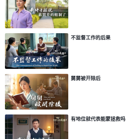
运气不好，而是追求运气好，一旦有一点不如意，他
就来气、就恼火，心里就不满。说白了，这类人就是
自私自利的东西，他就追求自己占便宜、自己得利，
追求自己占上风，追求自己露脸，什么好事都让他一
不监督工作的后果
个人占尽他就满意了，这就是他的本性实质、他的真
实面目。
”
《话・卷六 关于追求真理・怎样追求真理
通过神话语的揭示看到总用运气来衡量事情
（二）》
好坏的人其实就是总想好运降到自己头上，只要让自
舅舅被开除后
己占便宜得利怎么都行，这样的人本性特别自私。反
省自己就是这样的人，我总想一切亨通让自己得利。
在共产党疯狂抓捕的恶劣环境下，弟兄姊妹胆怯害
怕、消极软弱，我作为负责人这些关键的问题不去解
有地位就代表能蒙拯救吗
决却一心考虑自己的脸面地位，担心工作抓不起来会
影响自己在带领心中的地位，不是埋怨这就是埋怨