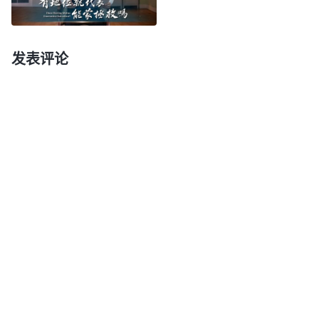
那，甚至还想把本分推出去。想想那些被抓捕的弟兄
姊妹想尽本分都没法尽，可我现在有这个机会却不想
着怎么把工作作好，而是活在难处里消极怠工，没尽
发表评论
上自己该尽的本分。看到自己自私自利，人性太次
了。认识到这些，我就向神祷告，愿意好好悔改。
我又看到神的话说：“
追求运气好这本身就不是
正道，追求运气的人他肯定是拒绝、回避所有不好的
事，所有在人来看不如意的事，在人来看不合人心
情、不合人肉体利益的事，他害怕、逃避、拒绝这些
事情的临到。当这些事情临到的时候，他用‘倒霉’来
形容。当他认为倒霉的时候，他能不能寻求真理？
（不能。）
不能寻求真理总认为自己倒霉的人，你说
他能不能走正道啊？
（不能。）
肯定不能。所以，总
追求运气的人，总在运气上下功夫、做文章的人就是