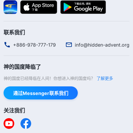
美，不要拒绝、害怕任何的不如意、任何的难堪或者
不顺利的事情发生，也不要用这种消沉的情绪在内心
深处抵触这些不好的事情的发生。
”
《话・卷六 关于
联系我们
看到神揭示总追求运
追求真理・怎样追求真理（二）》
+886-978-777-179
info@hidden-advent.org
气好的人临到事不从神领受、不根据神的话看事，一
临到不如意的事就埋怨自己倒霉，活在消沉中，这是
咎由自取。我感到很扎心。现在教会弟兄姊妹遭到抓
神的国度降临了
捕迫害，文字人员一次次搬家，还有两个姊妹也可能
神的国度已经降临在人间！你想进入神的国度吗？
了解更多
被抓失联了，我作为负责人应该帮助扶持弟兄姊妹，
通过Messenger联系我们
把工作担起来尽到自己的责任。但我不寻求神的心
意，不寻求真理，就觉得自己倒霉运气不好，活在消
关注我们
沉压抑中想逃避拒绝这个本分，这不是不务正业、不
走正道吗？我不应该用运气好坏来衡量，不管临到什
么事都有神的美意，对人的生命都是有益处的。于是