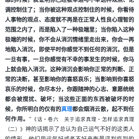
调控制住了；当你被这种观点控制住的时候，你看待
人事物的观点、态度就不再是在正常人性良心理智的
范围之内了，而是陷入了一种极端里；当你陷入这种
极端的时候，你不会从消沉情绪里走出来，你会一再
地陷入消沉，即使平时你感觉不到任何的消沉，但是
一旦有事，一旦你感觉有不幸的事发生的时候，你马
上就会陷入消沉，这种消沉会影响你正常的判断、正
常的决断，甚至影响你的喜怒哀乐；当影响到你喜怒
哀乐的时候，你尽本分，你跟随神的心志、意愿统统
都会被搅扰、破坏；当这些正面的东西被破坏的时
候，你所明白的仅有的
真理
都会烟消云散，起不到任
何作用。
”
《话・卷六 关于追求真理・怎样追求真理
神的话揭示了总认为自己运气不好的这类人
（二）》
的情形，他们用运气好或者不好来衡量评判临到的