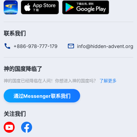
的根源也明白点了。全能神说：“
败坏人类都是为自
己活着，‘人不为己，天诛地灭’，这是人本性的概
括。人信神都是为自己，为神撇弃花费是为自己得
联系我们
福，为神尽忠心还是为自己得赏赐，总之都是为了自
己得福、得赏赐、进天国。在世上做工作是为了自己
+886-978-777-179
info@hidden-advent.org
得利，在神家尽本分是为了自己得福，为了得福撇下
一切，为了得福能受许多苦，这些都是人有撒但本性
神的国度降临了
的最好实证。
”
《话・卷三 末世基督座谈纪要・第三部
神的国度已经降临在人间！你想进入神的国度吗？
了解更多
从神话语的揭示中我明白了，因着“人不为己，
分》
天诛地灭”“无利不起早”这些撒但思想观点已经扎根
通过Messenger联系我们
在我心里，成了我赖以生存的根本，所以我做什么事
都是为自己得利，就是撇弃花费也是为了得福、为了
关注我们
灾难临到能蒙保守不死。尽本分这些年不论肉体多劳
苦、需要付什么样的代价，只要我认为对自己得福蒙