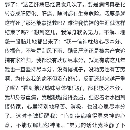
弱了：“这乙肝病已经复发几次了，要是病情再恶化
转变成肝硬化、肝癌，随时都有生命危险。我要是就
这样死了那还能蒙拯救吗？难道我信神的生涯就这样
结束了吗？”想到这儿，我浑身软弱无力，不解、埋
怨一股脑儿地都出来了：“我一信神就热心尽本分、
传福音，不管是刮风下雨、酷暑严寒还是被共产党追
捕有家难归，我都没有耽误尽本分，就是有病这几年
我也一直坚持尽本分，没有撂挑子，没功劳也有苦劳
啊，为什么我的病不但没有好转，反而还越来越严重
了呢？”看到弟兄姊妹身体都很好，都积极尽本分，
我却身患重病，我越想越觉得委屈，强忍着泪水回到
接待家，心里特别地痛苦、消极，也没心思尽本分
了。这时李诚提醒我：“临到疾病咱得寻求神的心
意，不能误解埋怨神哪。”弟兄的话让我冷静了下