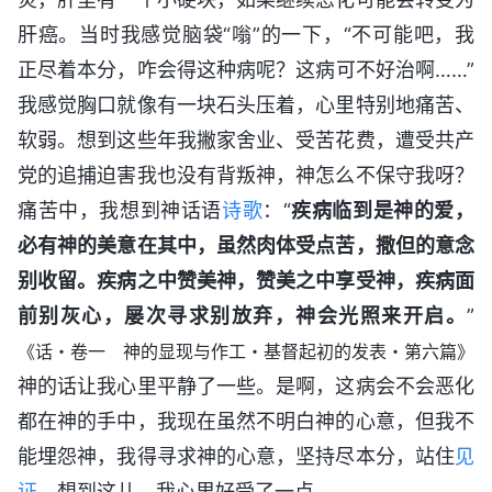
肝癌。当时我感觉脑袋“嗡”的一下，“不可能吧，我
正尽着本分，咋会得这种病呢？这病可不好治啊……”
我感觉胸口就像有一块石头压着，心里特别地痛苦、
软弱。想到这些年我撇家舍业、受苦花费，遭受共产
党的追捕迫害我也没有背叛神，神怎么不保守我呀？
痛苦中，我想到神话语
诗歌
：“
疾病临到是神的爱，
必有神的美意在其中，虽然肉体受点苦，撒但的意念
别收留。疾病之中赞美神，赞美之中享受神，疾病面
前别灰心，屡次寻求别放弃，神会光照来开启。
”
《话・卷一 神的显现与作工・基督起初的发表・第六篇》
神的话让我心里平静了一些。是啊，这病会不会恶化
都在神的手中，我现在虽然不明白神的心意，但我不
能埋怨神，我得寻求神的心意，坚持尽本分，站住
见
证
。想到这儿，我心里好受了一点。