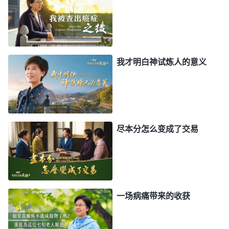
的时候人就能抵挡神、论断神。
”
《话・卷五 带领工
“
他们认为信神能
人的职责・带领工人的职责（十六）》
得福这是最正当的目的，也是他们信神的价值所在，
我才明白神试炼人的意义
如果不能达到这个目的，那就什么都不能打动他们的
心。这是更多的当前信神之人的现状。他们的目的、
存心听起来很正当，因为他们在信神的同时也在花
费，在奉献，在尽本分，他们在付出青春年华，也在
尽本分怎么变成了交易
撇家舍业，甚至长年累月地在外奔波忙碌，他们为了
最终的目的改变自己的爱好，改变自己的人生观，甚
至改变自己的追求方向，但他们却不能改变自己信神
的目的。……一个从来就不了解神的人能为神付出如
此多的代价，这里除了与人息息相关的利益之外，还
一场病痛带来的收获
能有其他的理由吗？话说到此，我们发现一个人都从
未发现的问题：人与神的关系仅仅是一个赤裸裸的利