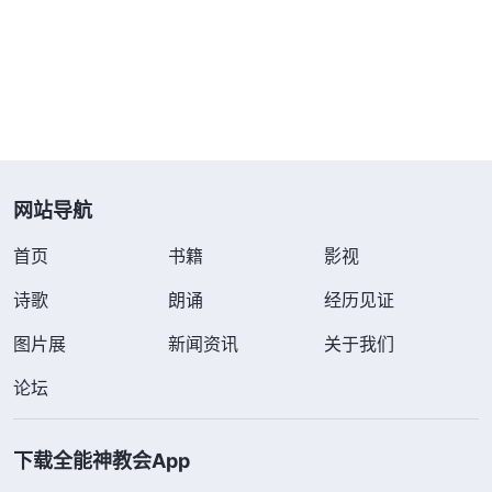
面临死亡时，我得福的欲望破灭了就消极、误解，在
心里和神讲理，认为自己没有功劳也有苦劳，神不应
该这样对我，还埋怨神为什么不保守我。在事实的显
明中，我看到自己的付出花费里带着卑鄙的存心，我
是想以劳苦作工、撇弃花费为资本来换取好的前途归
网站导航
宿，是在跟神搞交易，一旦得不着福我就对神误解、
埋怨，流露的都是撒但性情。神是造物主，无论神怎
首页
书籍
影视
么摆布安排我都没有理由要求神，应该顺服造物主的
诗歌
朗诵
经历见证
安排，可我却总想让神按照我的观念做事，一旦不合
图片展
新闻资讯
关于我们
我的观念就跟神讲理。我白白享受了那么多神话语的
浇灌、供应却没有还报神爱的心，还误解神、埋怨
论坛
神，我哪是真心信神的人啊？
下载全能神教会App
后来，我又看到一段神的话，对自己跟神搞交易