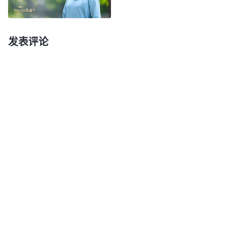
益关系，是得福之人与赐福之人的关系。说白了，就
是雇工与雇主的关系，雇工的劳碌只是为了拿到雇主
发表评论
赐给的赏金。这样的利益关系没有亲情，只有交易；
没有爱与被爱，只有施舍与怜悯；没有理解，只有无
奈的忍气吞声与欺骗；没有亲密无间，只有永不能逾
越的鸿沟。
”
《话・卷一 神的显现与作工・附篇三 人
神审判的话语把我信神不对
在神的经营中才能蒙拯救》
的存心、观点揭示得淋漓尽致，使我蒙羞惭愧。我一
直认为付出花费得多就能得到神的保守、祝福，蒙拯
救的希望也大，当突然被检查出乙肝，我心里对神就
产生了埋怨，觉得自己这些年一直为神受苦花费，神
不该让我临到这样的重病。后来虽然顺服下来了，也
是觉得只要我坚持尽本分、多受苦付代价说不定神保
守我病就会好转。可当病情加重，甚至可能会得癌症