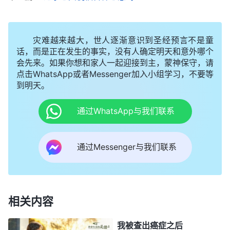
点还是触犯神性情的，人却没有察觉。当神所作的与
人的观念不相合的时候，人很快就在心里对神产生了
灾难越来越大，世人逐渐意识到圣经预言不是童
埋怨误解，心里还觉得冤屈，然后就跟神讲理，甚至
话，而是正在发生的事实，没有人确定明天和意外哪个
会先来。如果你想和家人一起迎接到主，蒙神保守，请
论断神、定罪神。……当神给人摆设一个环境完全不
点击WhatsApp或者Messenger加入小组学习，不要等
合乎人的观念想象时，人心里对神就产生了观念、论
到明天。
断、定罪，甚至否认神，神能在此时满足人的需要
通过WhatsApp与我们联系
吗？绝对不会，神永远不会按着人的观念改变他的作
工方式与意愿。这时需要改变的是谁？是人，人需要
通过Messenger与我们联系
放下观念接受顺服神所摆设的环境，需要体验、经历
神所摆设的环境，寻求真理解决自己的观念，而不是
用观念去衡量神所作的是否正确。当人死守观念不放
的时候人对神就产生了抵触，这是很自然的。抵触的
相关内容
根源在哪儿？就在于人平时心里所存的东西实属人的
我被查出癌症之后
观念想象而不是真理，所以在临到神作工不合人观念