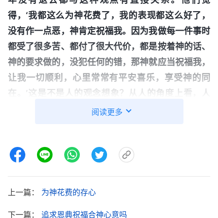
得，‘我都这么为神花费了，我的表现都这么好了，
没有作一点恶，神肯定祝福我。因为我做每一件事时
都受了很多苦、都付了很大代价，都是按着神的话、
神的要求做的，没犯任何的错，那神就应当祝福我，
让我一切顺利，心里常常有平安喜乐，享受神的同
在。’这是不是人的观念想象？从人的角度上看，人
享受到神的恩典得到了益处，觉得受点苦也是应该
阅读更多
的，能换来神的祝福也值了，这是跟神搞交易的心
理。但从真理的角度上、从神的角度上看，它根本就
不符合神作工的原则，也不符合神对人的要求标准，
完全是人一厢情愿的想法，纯属是人信神的观念想
象。这里面不管是带着交易还是带着索取，还是带着
上一篇：
为神花费的存心
人的观念想象，不管怎么说都是不合乎神要求的，也
下一篇：
追求恩典祝福合神心意吗
够不上神祝福人的原则标准，尤其这种交易的思想观