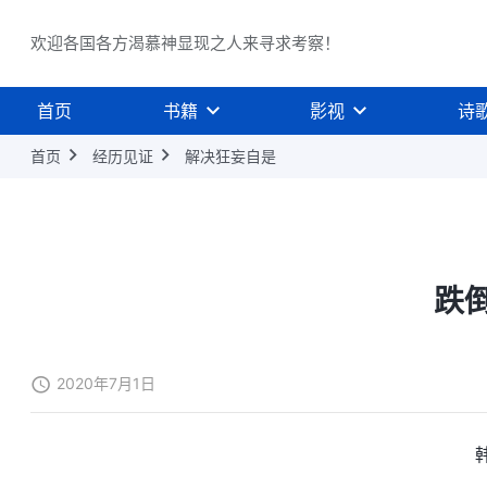
欢迎各国各方渴慕神显现之人来寻求考察！
首页
书籍
影视
诗
首页
经历见证
解决狂妄自是
跌
2020年7月1日