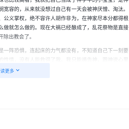
悯宽容的，从来就没想过自己有一天会被神厌憎、淘汰。
、公义掌权，绝不容许人胡作非为，在神家尽本分都得根
么做就怎么做的。现在大祸已经酿成了，乱花祭物是直接
开除出教会了。
是一阵恐惧，连起床的力气都没有，不知道自己下一刻要
的性情，没有人能救得了我。我只能祷告神，跟神说心里
想过自己会有今天这样的下场。以往我不认识你，没有敬
阅读更多
有，今天临到这样的修理对付，我看到了你的公义性情，
别离开我，我不能没有你。”连着几天，我就一直这样祷
事，你都得有这样的认识：‘无论临到什么事，这都是我达
，但我不消极，我感谢神给我的爱，感谢神给我摆设这样
就等于是对撒但妥协，放弃就等于是毁自己，放弃就等于
无论别人怎么样，无论神怎么对待你，你的心志不能变。
”