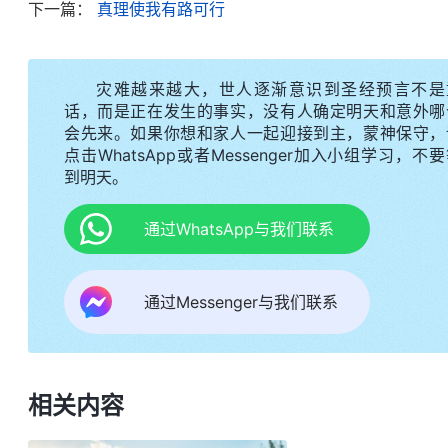
下一篇：
真理使我有路可行
《话・卷三 末世基督座谈纪要・常常活在神面前才能与
地唱这首歌，心里就感觉有一点劲了。想想临到修理
悔改变化，可我不明白神的心意，还误解神，认为
灾难越来越大，世人逐渐意识到圣经预言不是
了。神知道我身量小，在这个过程中会消极、软弱，
话，而是正在发生的事实，没有人确定明天和意外哪
会先来。如果你想和家人一起迎接到主，蒙神保守，
明白了，无论什么时候都不要放弃追求真理，失败跌
点击WhatsApp或者Messenger加入小组学习，不
求真理，经历过来生命就有长进了。从神的话中我感
到明天。
来勇敢地去面对。
通过WhatsApp与我们联系
后来，我就安静下来祷告反省自己，为什么我会
真有真理了，走的路自然也正确了，没有真理就容易
通过Messenger与我们联系
挡神也不行，非得抵挡，你不是故意的，是由狂妄自
你不把神放在眼里，狂妄自大就使你好高举自己，狂
位上
见证
自己，把出于自己的意思、自己的思想、自
相关内容
配人做了多少恶事！要解决人的作恶必须先解决人