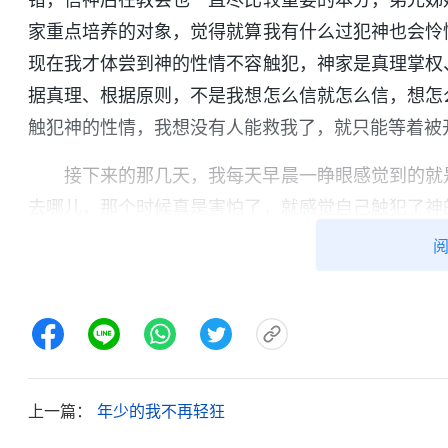
家重点培养的对象，觉得就算我有什么过犯神也会怜
现在我才体尝到神的性情不容触犯，神家是真理掌权
据真理、根据原则，不是我想怎么信就怎么信，想怎
触犯神的性情，我想没有人能救我了，就只能等着被
接下来的那几天，我每天早晨一睁眼感觉到的就
去哪儿，那个时候真是害怕了，就感觉自己触犯了神
话：“神啊，我错了，我现在特别害怕，我从来没有
畏你的心，在你面前张牙舞爪，狂妄得一点理智也没
我愿意顺服下来，在这个环境中学功课。神啊，求你
告。一天，我看到一首神话语
诗歌
：“
……临到什么
到那个目标其中的一个片段，这是神作的。我有软弱
的环境，我不能放弃自己的这个愿望、心志，我放弃
上一篇：
年少的我不再轻狂
是背叛神！’你得有这样的心。无论别人说什么，