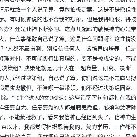
请示就敢一个人说了算，竟敢拍板定案，这是不是撒但性
示。有时候神说的也不合我的想象，但是我得顺服，得按
么办？还是让神下断案吧。这点儿起码的敬畏神的心是带
大，什么事都敢自己说了算，这是什么问题呀？这性情没
？‘人都不靠谱啊，别相信任何人，该培养的培养，但是
修理对付，不可能实行出真理的，要不是被成全的，不能
立决策组？决策组就是几个人在一起商量、研究、决断一
的人就绕过决策组，自己说了算，你们说这是不是魔鬼撒
都是魔鬼撒但，不管哪一级带领，他不经过决策组同意、
除。”
这些话字字句句都扎在我的
《生命进入的交通讲道》
样狂妄自大、任意妄为的人都是魔鬼撒但，必须淘汰清除
完了，不能蒙拯救了，看来我信神已经信到头了，信神的生
一直以来，我都觉得神挺恩待我的，我的学历、工作都不
妹也比较高看，我就把自己当成了神手中的小宝宝，是神