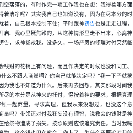
到空落落的，有时作完一项工作我也在想：我得着哪方面
得着洁净呢？其实我自己也知道没有，因为在尽本分的时
就着，自己根本控制不住；平时跟神
祷告
也是走走过程，
开启。我心里挺焦躁的，从这种情形里走不出来，心离神
祷告，求神拯救我。没多久，一场严厉的修理对付突然临
会钱财的花销上有问题，而且作决定的时候也没和同工、
为什么不跟人商量啊？你自己就能决定吗？”我一下子就蒙
因为我也不知道为什么。后来再去回想，其实那段时间我
所尽的本分是从神来的托付，得按着神的要求，根据真理
带领一起商量，寻求真理，但我从来没想过，也没这个意
商量吗？带领还对付我狂妄没有理智，说教会的钱财是神
在给祭物造成了损失，按照原则应该追究责任。当时我嘴
祭物，这个钱也用在教会工作上了，为什么还要追究我的