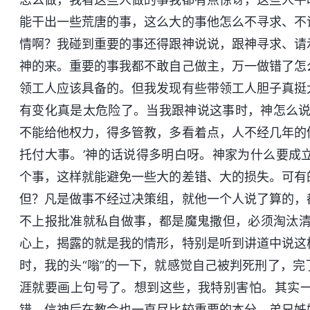
能干出一些荒唐的事，这么大的事他怎么不寻求、不
情啊？我碰到重要的事还得跟神说说，跟神寻求、请
神的来。重要的事我都不敢自己做主，万一做错了怎
领工人应该具备的。但我发现有些带领工人胆子真挺
有变化真是太危险了。当我跟神说这事时，神怎么说
不能给他权力，得多管教，多看着点，人不经几年的
托付大事。’神的话说得多明白呀。神家为什么要成
个事，这样就能避免一些大的差错、大的损失。可有
但？凡是做事不经过决策组，就他一个人说了算的，
不上报批准就私自做事，都是魔鬼撒但，必须淘汰清
心上，揭露的就是我的情形，特别是听到讲道中说这
时，我的头“嗡”的一下，就感觉自己被判死刑了，
涯就要画上句号了。想到这些，我特别害怕。其实
错，信神后在教会也一直尽比较重要的本分，弟兄姊