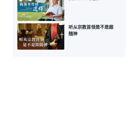
听从宗教首领是不是跟
随神