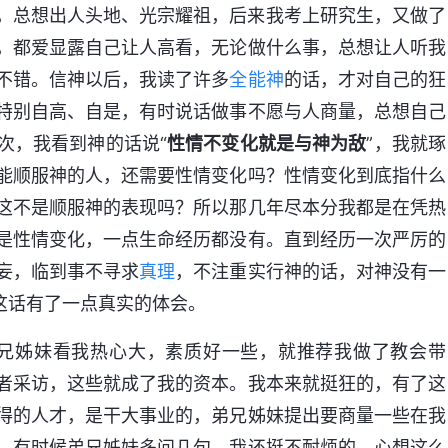
，总想出人头地、光宗耀祖，后来我考上研究生，又做了
，都爱显露自己让人高看，无论做什么事，总想让人听我
不错。信神以后，我读了许多
全能神
的话，才对自己的狂
特别自高、自是，有时说话做事不愿与人商量，总想自己
次，我看到神的话说“
性情不变化就是与神为敌
”，我就琢
能顺服神的人，还需要性情变化吗？性情变化到底指什么
这不是顺服神的表现吗？所以那几年尽本分我都是在凭热
是性情变化，一点生命经历都没有。直到经历一次严厉的
妄，临到事不寻求
真理
，不注重实行神的话，对神没有一
”这话有了一点真实的体会。
弟兄姊妹看我热心大，素质好一些，就推荐我做了教会带
者采访，这些就成了我的资本。我本来就挺狂的，有了这
得的人才，是干大事业的，弟兄姊妹提出要商量一些在我
。有时候弟兄姊妹多问几句，我还挺不耐烦的，心想这么