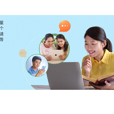
当时就感觉像抓住了救命稻草一样，我反复
神有正常关系》
对付、被撤换本分这是神的刑罚，是为了让我反省自己，
神不拯救我了，就灰心失望、自暴自弃，真是太不可理喻
童
还会失去追求真理的心志，就用话语安慰、鼓励我，使我
个
请
倒这是达到蒙拯救必然经历的过程，只要能反省自己、寻
要等
受到神的怜悯和良苦用心，心里很得安慰，也愿意振作起
失败跌倒，根源到底在哪儿？我看到神的话说：“
你里面
作恶，并且身不由己。好比你里面有狂妄自大，不让你抵
大的本性支配的。狂妄自大就使你藐视神，狂妄自大就使
妄自大就使你处处显露自己，狂妄自大最后使你坐在神的
己的观念都当作真理来供奉。你看这个狂妄自大的本性支
的本性问题，没有性情的变化不能从根本上解决问题。
”
以前道理上我也承认自己狂妄，但对自己的本性并没