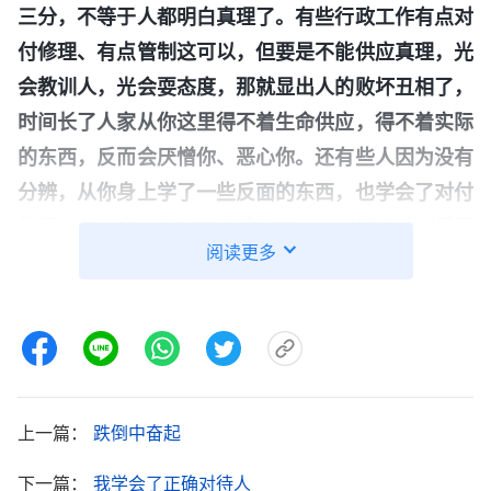
三分，不等于人都明白真理了。有些行政工作有点对
付修理、有点管制这可以，但要是不能供应真理，光
会教训人，光会耍态度，那就显出人的败坏丑相了，
时间长了人家从你这里得不着生命供应，得不着实际
的东西，反而会厌憎你、恶心你。还有些人因为没有
分辨，从你身上学了一些反面的东西，也学会了对付
修理人，学会了发火、发脾气，这不都把人带到保罗
阅读更多
的路上，带到沉沦的路上了吗？这不是作恶吗？作工
应以交通真理、供应生命为主，你瞎对付、瞎教训能
让人明白真理吗？这样作工时间长了，人家认识你的
本相了，都该弃绝你了，这能把人带到神面前吗？你
这是作工作吗？你这样作来作去都把人作没了，你还
上一篇：
跌倒中奋起
作什么工作呀？有些带领不会交通真理解决问题，总
是瞎对付人显威风，让人都怕他，达到顺服他，这都
下一篇：
我学会了正确对待人