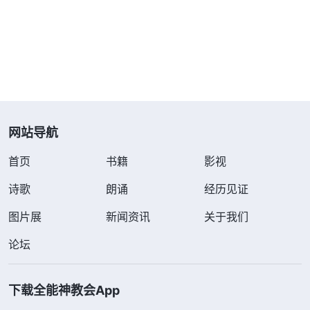
神的话揭示了我作恶
要・追求真理才能达到性情变化》
的根源就是受狂妄自大的本性支配的。因着本性狂妄
自大，我总认为自己比别人有负担，有责任心，就高
高在上，弟兄姊妹尽本分有点偏差、漏洞，我就瞧不
起、看不上，就站在地位上指责、对付、教训他们，
网站导航
对人没有同情与理解；受狂妄本性支配，我特别相信
自己，就认为只有严厉的对付才能解决问题，把自己
首页
书籍
影视
的观念、想象当作真理来供奉，就是看到自己的作工
诗歌
朗诵
经历见证
方式给人带来辖制，仍心里刚硬，不倾听弟兄姊妹的
图片展
新闻资讯
关于我们
心声，甚至同工提醒，我也不反省，觉得自己只是口
气重点，是弟兄姊妹接受不了对付。我凭着狂妄自大
论坛
的撒但性情尽本分，伤害了弟兄姊妹，耽误了教会工
作，所做的都是抵挡神的恶事啊！
下载全能神教会App