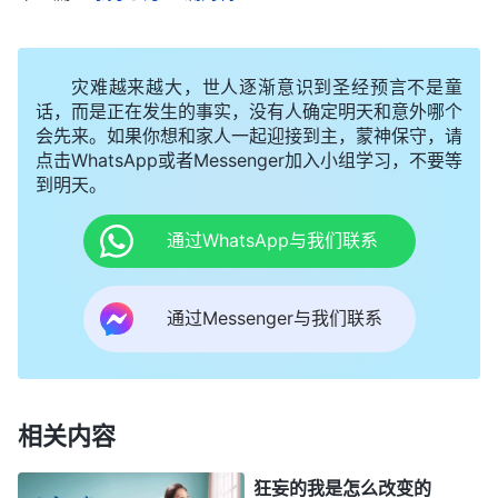
是假带领、敌基督一类的人。性情没有变化的人就作
不了教会工作，就不能事奉神。
”
《话・卷三 末世基
灾难越来越大，世人逐渐意识到圣经预言不是童
神的话揭示的就是
督座谈纪要・有真理实际才能带领人》
话，而是正在发生的事实，没有人确定明天和意外哪个
我的情形，这段时间，发现弟兄姊妹尽本分有什么难
会先来。如果你想和家人一起迎接到主，蒙神保守，请
处、偏差，我很少寻求真理，找出相应的神话语，针
点击WhatsApp或者Messenger加入小组学习，不要等
到明天。
对性地交通解决，更没给弟兄姊妹指出实行的路途，
就是凭着狂妄性情教训、指责、对付弟兄姊妹；看到
通过WhatsApp与我们联系
弟兄姊妹受我辖制，我也不反省，还觉得自己尽本分
有负担，是在体贴神心意，解决实际问题；神借着同
通过Messenger与我们联系
工提醒我不能凭血气随意对付人，我还是不放在心
上。结果有些弟兄姊妹被我对付消极了，都怕我、远
离我，教会工作果效也不好。我自己也因为活在败坏
相关内容
性情里让神厌憎，失去圣灵作工，落在黑暗中。神要
求做带领的本职工作是交通真理解决弟兄姊妹的问
狂妄的我是怎么改变的