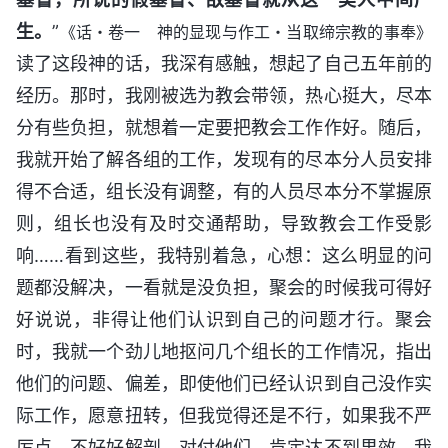
生。
”
《话・卷一 神的显现与作工・当取缔宗教的事奉》
读了这段神的话，我深有感触，想起了自己五年前的
经历。那时，我刚被选为教会带领，热心挺大，尽本
分有些负担，就想着一定要把教会工作作好。随后，
我就开始了解各组的工作，发现有的尽本分人员安排
得不合适，组长没有调整，有的人员尽本分不掌握原
则，组长也没有及时交通帮助，导致教会工作受影
响……看到这些，我特别着急，心想：这么明显的问
题都没解决，一看就是没负担，聚会的时候我可得好
好说说，非得让他们认识到自己的问题才行。聚会
时，我就一个劲儿地抠问几个组长的工作情况，指出
他们的问题、偏差，即使他们已经认识到自己没作实
际工作，愿意扭转，但我觉得还是不行，如果我不严
厉点，不好好解剖、对付他们，肯定达不到果效。我