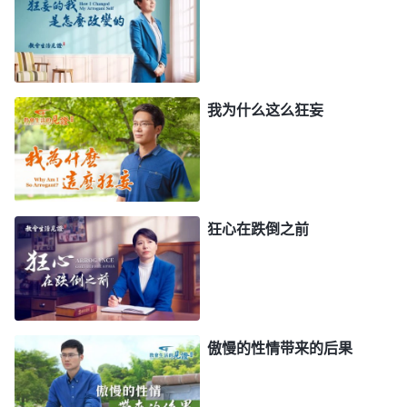
题，能与弟兄姊妹站在平等的地位上，根据弟兄姊妹
的实际问题、难处交通神的话，交通自己的经历认识
来引导帮助人，就算是实行对付、揭露也是建立在交
通真理的基础上，点出问题的实质、要害，让人能明
我为什么这么狂妄
白神的要求，看清自己存在的问题是什么性质，有什
么危害和后果，知道怎么做合乎真理原则，能按着神
的要求尽本分。可我不按着神的要求尽本分，认为作
工作就得严厉，发现弟兄姊妹的问题就得狠劲教训、
狂心在跌倒之前
指责，只有这样他们才能认识到自己的问题，才能扭
转偏差，这样作工作才会有果效。现在看来，我的观
点实在太谬妄了！我这样作工完全是站在地位上，凭
着狂妄性情教训人、辖制人，根本不是在交通真理解
傲慢的性情带来的后果
决问题。我尽本分不走正道，不但没给弟兄姊妹带来
什么益处，反倒让他们受辖制，感到痛苦压抑，我这