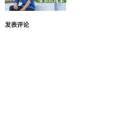
不是坑害弟兄姊妹吗？这是在作恶啊！没想到我凭撒
但性情尽本分竟然造成这么严重的后果，真后悔自己
不该这样对付、教训弟兄姊妹，我就赶紧向神祷告、
发表评论
寻求，是什么原因导致我不知不觉作了恶。
后来，我看到神的话说：“
你里面真有真理了，
走的路自然也正确了，没有真理就容易作恶，并且身
不由己。好比你里面有狂妄自大，不让你抵挡神也不
行，非得抵挡，你不是故意的，是由狂妄自大的本性
支配的。狂妄自大就使你藐视神，狂妄自大就使你不
把神放在眼里，狂妄自大就使你好高举自己，狂妄自
大就使你处处显露自己，狂妄自大最后使你坐在神的
位上见证自己，把出于自己的意思、自己的思想、自
己的观念都当作真理来供奉。你看这个狂妄自大的本
性支配人做了多少恶事！
”
《话・卷三 末世基督座谈纪