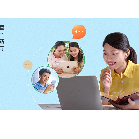
的事他总往前凑，想让人知道有他一份，其实这事跟他无
么也不是、什么也做不了、什么才干都没有，这是不是撒
童
西了，你就轻松、自由多了，就走上做诚实人的路了，但
个
从神的话里我认识到，导致我自卑
督座谈纪要・第三部分》
请
要等
，主要是撒但灌输给我的错误追求观点导致的，我太注重
面，树活皮”“人过留名，雁过留声”等等这些撒但毒素的熏
只有得到这些活得才有价值、有意义。以前上班的时候，
识和器重，我就特别羡慕，也想像同事一样得到领导的赏
自卑，有难处也不敢跟同事说，就躲在厕所里哭，生怕别
，我还是凭着外邦人的看事观点活着，觉得做带领、负责
气派，会摆布事，工作能力强才行，这样走到哪儿都能被
自己强，说话有魄力，有工作能力时，我就觉得自己处处
地位心得不到满足，我就不想再做带领了，就想逃避这个
，不会被人小瞧、低看。反省到这儿，才看到撒但毒素已