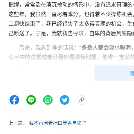
捆绑，常常活在消沉被动的情形中，没有追求真理的
这些年，我虽然一直尽着本分，也得着不少操练机会
工都快结束了，我已经错失了太多得真理的机会，生
己断送了。于是，我就祷告寻求，自卑的背后到底隐
后来，我看到神的话说：“
多数人都会耍小聪明
心目中的位置或者分量都看得特别重，他唯一宝爱
命，至于神怎么看、神怎么对待那是其次，先不管，
人高看的位置、是不是说话有分量，要先把这个位置
位置、这样的机会。如果自己的本事大，当然要占据
置；如果自己在人群中是下层，素质一般，才能也一
这是最后的阵地，一定得坚守住，哪怕没有了人格，
位、人的高看也绝对不能丢，这就是撒但的性情。但
上一篇：
我不再因着拙口笨舌自卑了
道把这些虚浮的东西彻底丢掉、放弃了才是真正的人
不知道这个利害关系。所以，他做什么事都留一手，