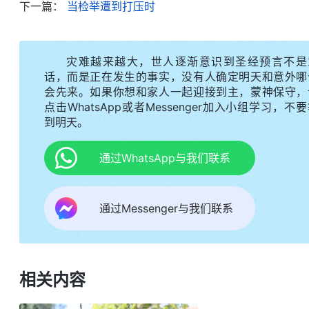
下一篇：
当检举遭到打压时
一位，为自己说话、诡辩，为自己做任何事。光彩
关，但他总不甘落后，总怕别人小瞧，总怕人说他什
灾难越来越大，世人逐渐意识到圣经预言不是
但性情支配的？什么时候你能放下脸面、地位这些东
话，而是正在发生的事实，没有人确定明天和意外哪
这对很多人来说都不容易做到。
”
《话・卷三 末世基
会先来。如果你想和家人一起迎接到主，蒙神保守，
点击WhatsApp或者Messenger加入小组学习，不
的原因不是因为我素质差、不会说不会讲、长相平平
到明天。
脸面地位了。受“人往高处走，水往低处流”“人活脸
陶，我把脸面地位、人的高看看得比什么都重，觉得
通过WhatsApp与我们联系
看到同事机灵，能说会讲、会来事，很得领导的赏
识。可我相貌平平、拙口笨舌，不会拉关系，我就很
通过Messenger与我们联系
人知道了会更加小瞧、嫌弃，活得很痛苦。信神之后
人就得有做带领、负责人的范儿，说话得有魄力、有
人高看，能露脸，被人重视。看到配搭的弟兄姊妹比
相关内容
都很差劲，因着总也得不到别人的高看、重视，名誉
环境、换个人群，这样就不会显出自己的弱处、无能