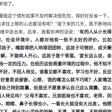
带领了。
醒我这个情形如果不及时解决很危险，得好好反省一下，
追求往上够的心志都没有呢？”接下来的几天，我不断地向
绪中走出来。后来，我看到神的话说：“
有的人从小长得
境、社会环境中，人都对他有一些不太好的评价。比如
那孩子，嘴甜得把人哄得团团转，这孩子可倒好，成天噘
解，不能哄人开心，这孩子是个笨蛋。’家长这么说，亲
他一定的压力。在经历这些周遭环境的过程中，他不知不
不好，不招人待见，谁看见都不喜欢，学习也不好，反应
好意思说谢谢，心想，‘我的嘴怎么就不巧呢？人家嘴怎
得自己特别窝囊，但是还不愿意承认自己这么窝囊、这么
招人待见吗？’父母不喜欢，兄弟姐妹也不喜欢，老师、同
小，眼睛、鼻子长得也小，一看长大就没有大出息’。他照
之下，他从内心深处的抵触、不满、不愿意、不能接受到