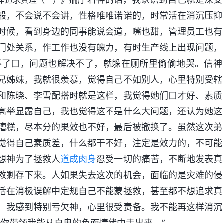
样追求真理（一）》
般，不会说不会讲，性格唯唯诺诺的，时常活在消沉压抑
时候，看到身边的同事能说会道，嘴也甜，管理员工也有
门处关系，作工作也没有魄力，有时生产线上出现问题，
不了口，问题也解决不了，就躲在厕所里偷偷地哭。信神
兄姊妹，我就很羡慕，觉得自己不如别人，心里特别受辖
和陈晓、李雪配搭时就是这样，我觉得她们口才好、素质
高举显露自己，我也觉得这不是什么大问题，还认为她这
糟糕，尽本分的果效也不好，最后被撤换了。虽然这次弟
觉得自己素质差，什么都干不好，注定是效力的，不可能
想神为了拯救人
道成肉身
忍受一切的痛苦，不断地发表真
救剩存下来。人如果失去这次的机会，面临的是灾难的侵
活在消极误解中定规自己不能蒙拯救，甚至都不想追求真
，我感到特别亏欠神，心里很受责备。我不能再这样消沉
你带领我能从自卑的负面情绪中走出来。”