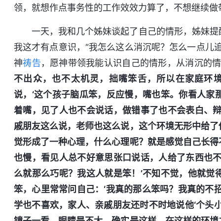
领，就想作点事务性的工作效效力算了，不想继续做
一天，我和几个姊妹谈起了自己的情形，姊妹提
我这才有点意识，“我怎么这么消沉呢？怎么一点儿
神
祷告
，愿神带领我能认识自己的情形，从消沉的情
不出众，也不太机灵，拙嘴笨舌，所以在家庭环
说，‘这个孩子脑瓜笨，反应慢，嘴也笨。你看人家
着嘴，见了人也不会说话，做错事了也不会表白、辩
戚朋友这么说，老师也这么说，这个环境无形中给了
觉形成了一种心理，什么心理呢？就是感觉自己长得
也慢，看见人总不好意思张口说话，人给了东西也不
么就那么巧呢？我这人就是笨！’不知不觉，他就觉
笨，心里常常问自己：‘我真的那么笨吗？我真的不
学也不喜欢，家人、亲戚朋友还时不时地说他‘个头
镜子一看，眼睛是不大，确实是这样。在这样的环境