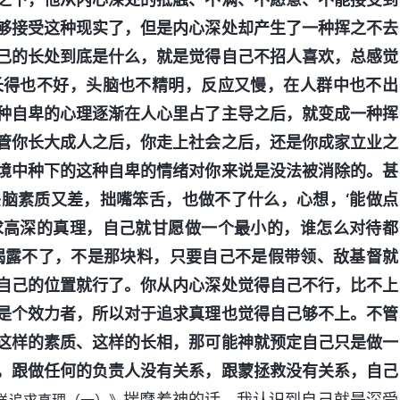
够接受这种现实了，但是内心深处却产生了一种挥之不去
己的长处到底是什么，就是觉得自己不招人喜欢，总感觉
长得也不好，头脑也不精明，反应又慢，在人群中也不出
种自卑的心理逐渐在人心里占了主导之后，就变成一种挥
管你长大成人之后，你走上社会之后，还是你成家立业之
境中种下的这种自卑的情绪对你来说是没法被消除的。甚
脑素质又差，拙嘴笨舌，也做不了什么，心想，‘能做点
求高深的真理，自己就甘愿做一个最小的，谁怎么对待都
揭露不了，不是那块料，只要自己不是假带领、敌基督就
自己的位置就行了。你从内心深处觉得自己不行，比不上
是个效力者，所以对于追求真理也觉得自己够不上。不管
这样的素质、这样的长相，那可能神就预定自己只是做一
，跟做任何的负责人没有关系，跟蒙拯救没有关系，自己
揣摩着神的话，我认识到自己就是深受