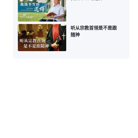
听从宗教首领是不是跟
随神