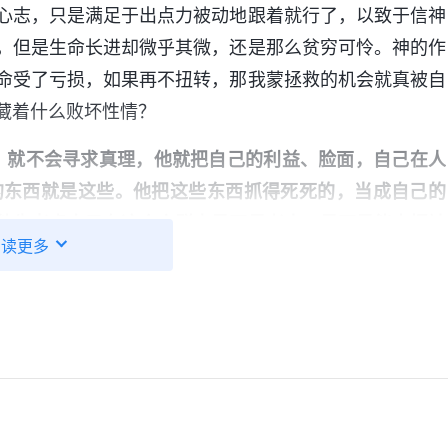
心志，只是满足于出点力被动地跟着就行了，以致于信神
，但是生命长进却微乎其微，还是那么贫穷可怜。神的作
命受了亏损，如果再不扭转，那我蒙拯救的机会就真被自
藏着什么败坏性情？
，就不会寻求真理，他就把自己的利益、脸面，自己在人
的东西就是这些。他把这些东西抓得死死的，当成自己的
他先考虑自己在这个人群中是不是老大、是不是能占据被
阅读更多
占好了。几乎所有人到了一个人群中都要寻找一个这样的
至高点；如果自己的本事一般，也要在人群中占据高的位
般，那也得让人高看，不能让人小瞧。自己的脸面、尊严
没有了神的认可、神的悦纳，在人中间要争取的脸面、地
人却意识不到，他认为最后这点脸面不能丢掉，他就不知
，把这些该丢掉的东西当生命守住了人的命就没了，他就
做什么事都是为了维护自己的脸面、地位，把这些放在第