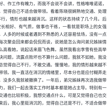
好、作工作有魄力，而我不会说不会讲，性格唯唯诺诺，
，觉得自己不适合做带领。看着陈晓很娴熟地交通、处理
不行，情形也越来越消沉。这样的状态持续了几个月。后
仅长相好、有气质，做事也干练，一看就是职场上的女强
，人多的时候或者遇到不熟悉的人还容易怯场，没有一点
每次聚会回来都会侃侃而谈，说她是怎么询问弟兄姊妹情
么高看她，说起话来眉飞色舞。虽然我看出李雪有些高举
决问题，流露点败坏也不算什么问题，我就不如她，我没
总觉得自己不行，不敢交通。慢慢地，我的情形越来越不
带领。我一直活在消沉的情绪里，尽本分也是应付糊弄走
，没多久我就被撤换了。一年后，弟兄姊妹再次选我做带
力，我们一起去落实工作时基本都是她占主导。特别有一
交通也比较积极，我想交通点什么，可是又觉得自己也交
束后，我心里挺消沉的，觉得自己还是不行，不适合做带