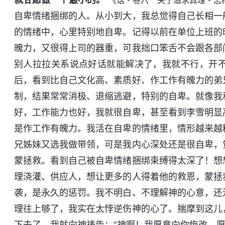
《话・卷六 关于追求真理・怎
自卑情绪捆绑的人。从小到大，我总觉得自己长相一
的情绪中，心里特别地自卑。记得以前在单位上班的
魄力，又很得上司的器重，可我拙口笨舌不会跟各部
别人拉拉关系说点好话就能解决了，我就不行，开
后，看到比自己文化高、素质好、作工作有魄力的弟
制，结果常常消极、退缩逃避，特别的自卑。就像我
好，工作能力也好，我就很自卑，甚至看到李雪明显
是作工作有魄力。我活在自卑的情绪里，情形越来越
兄姊妹又选我做带领，可是我内心深处还是很自卑，
蒙拯救。看到自己被自卑情绪捆绑束缚得太深了！想
理浇灌、供应人，想让更多的人得着他的救恩，蒙拯
袭，是永久的惩罚。我不明白、不理解神的心意，还
理往上够了，我实在太悖逆伤神的心了。揣摩到这儿
下去了，我就向神祷告：“神啊！我愿意向你悔改，愿