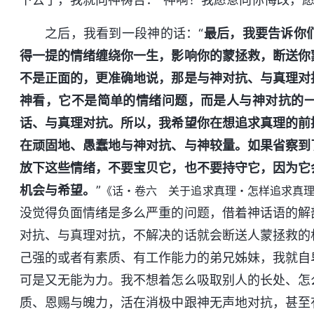
之后，我看到一段神的话：“
最后，我要告诉你
得一提的情绪缠绕你一生，影响你的蒙拯救，断送你
不是正面的，更准确地说，那是与神对抗、与真理对
神看，它不是简单的情绪问题，而是人与神对抗的
话、与真理对抗。所以，我希望你在想追求真理的前
在顽固地、愚蠢地与神对抗、与神较量。如果省察到
放下这些情绪，不要宝贝它，也不要持守它，因为它
机会与希望。
”
《话・卷六 关于追求真理・怎样追求真
没觉得负面情绪是多么严重的问题，借着神话语的解
对抗、与真理对抗，不解决的话就会断送人蒙拯救的
己强的或者有素质、有工作能力的弟兄姊妹，我就自
可是又无能为力。我不想着怎么吸取别人的长处、怎
质、恩赐与魄力，活在消极中跟神无声地对抗，甚至