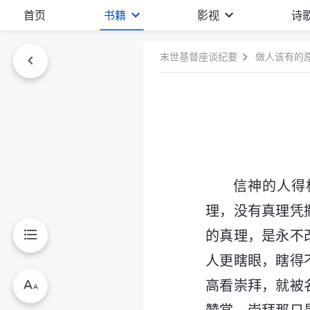
首页
书籍
影视
诗
末世基督座谈纪要
做人该有的
信神的人得
理，没有真理凭
的真理，是永不
人更瞎眼，瞎得
高看崇拜，就被