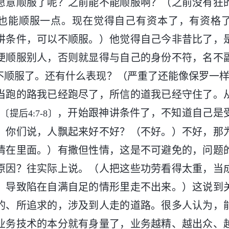
愿意顺服了呢？之前能不能顺服啊？（之前没有狂
也能顺服一点。现在觉得自己有资本了，有资格
讲条件，可以不顺服。）他觉得自己今非昔比了，
便顺服别人，否则就显得与自己的身份不符，名不
格不顺服了。还有什么表现？（严重了还能像保罗一样
当跑的路我已经跑尽了，所信的道我已经守住了。
”
，开始跟神讲条件了，不知道自己是
〔提后4:7-8〕
。你们说，人飘起来好不好？（不好。）不好，那
情在里面。）有撒但性情，这是不可避免的，问题
原因？往实际上说。（人把这些功劳看得太重，当
，导致陷在自满自足的情形里走不出来。）这说到
的、所追求的，涉及到人走的道路。很多人认为，
业务技术的本分就有身量了，业务越精、越出众、