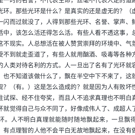
是一时的名誉，不代表生命，丝毫不代表人走的道
光环。那些光环是什么？是真实的还是虚无的？（
一闪而过就没了，人得到那些光环、名誉、掌声、
活中，该怎么活还得怎么活。有些人看不透这事，
这不现实。人总想活在被人赞赏崇拜的环境中、气
受不到就走歪道了，有些人就用酗酒、吸毒等各种
的人类对待名利的方式。人一旦出了名有了光环就
，也不知道该做什么了，飘在半空中下不来了，这
现？（有。）这是怎么造成的？就是因为人有败坏
住试探、经不住夸奖，而且人不追求真理也不明白
环就觉得自己与众不同了，好像成伟人了、成超人
环。人不明白真理就能随时随地飘起来，一旦飘
）有点理智的人他不会平白无故地飘起来，在没有