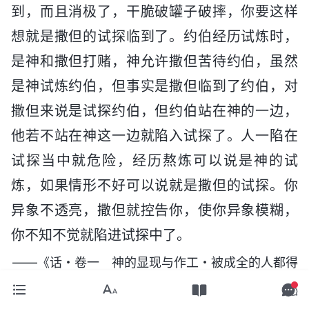
到，而且消极了，干脆破罐子破摔，你要这样
想就是撒但的试探临到了。约伯经历试炼时，
是神和撒但打赌，神允许撒但苦待约伯，虽然
是神试炼约伯，但事实是撒但临到了约伯，对
撒但来说是试探约伯，但约伯站在神的一边，
他若不站在神这一边就陷入试探了。人一陷在
试探当中就危险，经历熬炼可以说是神的试
炼，如果情形不好可以说就是撒但的试探。你
异象不透亮，撒但就控告你，使你异象模糊，
你不知不觉就陷进试探中了。
——《话・卷一 神的显现与作工・被成全的人都得
经受熬炼》