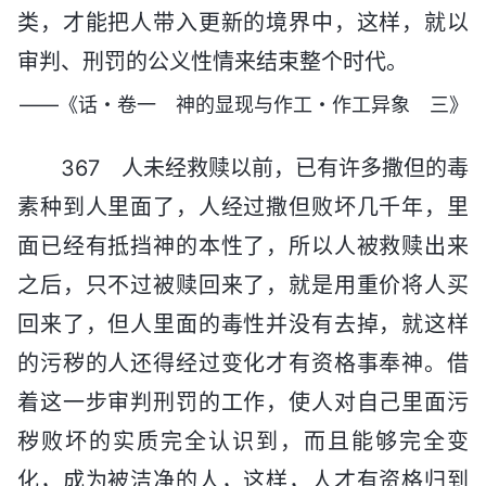
类，才能把人带入更新的境界中，这样，就以
审判、刑罚的公义性情来结束整个时代。
——《话・卷一 神的显现与作工・作工异象 三》
367 人未经救赎以前，已有许多撒但的毒
素种到人里面了，人经过撒但败坏几千年，里
面已经有抵挡神的本性了，所以人被救赎出来
之后，只不过被赎回来了，就是用重价将人买
回来了，但人里面的毒性并没有去掉，就这样
的污秽的人还得经过变化才有资格事奉神。借
着这一步审判刑罚的工作，使人对自己里面污
秽败坏的实质完全认识到，而且能够完全变
化，成为被洁净的人，这样，人才有资格归到