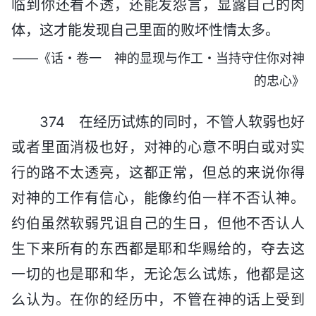
临到你还看不透，还能发怨言，显露自己的肉
体，这才能发现自己里面的败坏性情太多。
——《话・卷一 神的显现与作工・当持守住你对神
的忠心》
374 在经历试炼的同时，不管人软弱也好
或者里面消极也好，对神的心意不明白或对实
行的路不太透亮，这都正常，但总的来说你得
对神的工作有信心，能像约伯一样不否认神。
约伯虽然软弱咒诅自己的生日，但他不否认人
生下来所有的东西都是耶和华赐给的，夺去这
一切的也是耶和华，无论怎么试炼，他都是这
么认为。在你的经历中，不管在神的话上受到