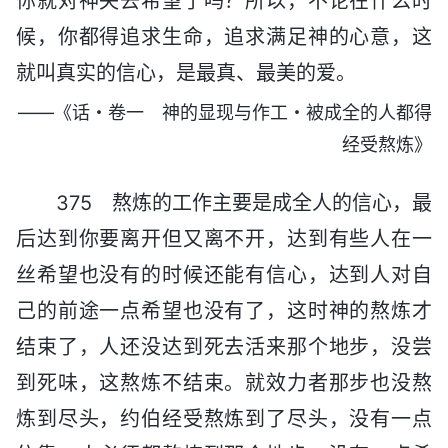
你就对神失去希望了吗？所以，不论在什么时
候，你都得追求生命，追求满足神的心意，这
就叫真实的信心，是最真、最美的爱。
——《话・卷一 神的显现与作工・被成全的人都得
经受熬炼》
375 熬炼的工作主要是成全人的信心，最
后达到你要离开但又离不开，达到有些人在一
丝希望也没有的时候还能有信心，达到人对自
己的前途一点希望也没有了，这时神的熬炼才
结束了，人还没达到死去活来那个地步，没尝
到死味，这熬炼不结束。就效力者那步也没熬
炼到尽头，约伯经受熬炼到了尽头，没有一点