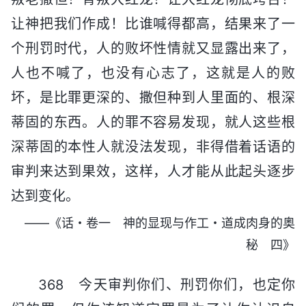
让神把我们作成！比谁喊得都高，结果来了一
个刑罚时代，人的败坏性情就又显露出来了，
人也不喊了，也没有心志了，这就是人的败
坏，是比罪更深的、撒但种到人里面的、根深
蒂固的东西。人的罪不容易发现，就人这些根
深蒂固的本性人就没法发现，非得借着话语的
审判来达到果效，这样，人才能从此起头逐步
达到变化。
——《话・卷一 神的显现与作工・道成肉身的奥
秘 四》
368 今天审判你们、刑罚你们，也定你