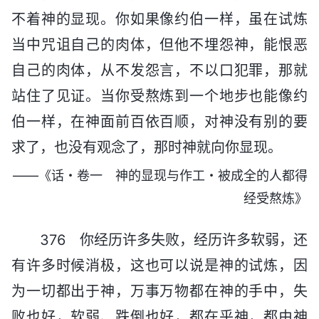
不着神的显现。你如果像约伯一样，虽在试炼
当中咒诅自己的肉体，但他不埋怨神，能恨恶
自己的肉体，从不发怨言，不以口犯罪，那就
站住了见证。当你受熬炼到一个地步也能像约
伯一样，在神面前百依百顺，对神没有别的要
求了，也没有观念了，那时神就向你显现。
——《话・卷一 神的显现与作工・被成全的人都得
经受熬炼》
376 你经历许多失败，经历许多软弱，还
有许多时候消极，这也可以说是神的试炼，因
为一切都出于神，万事万物都在神的手中，失
败也好，软弱、跌倒也好，都在乎神，都由神