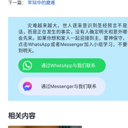
下一篇：
牢狱中的磨难
因着信神受迫害、被羞辱，但这是有意义的。借着大
里恨恶它、背叛它，同时神也借此要成全我的信心和
面又有了力量，就是坐牢我也不背叛神。
灾难越来越大，世人逐渐意识到圣经预言不是
话，而是正在发生的事实，没有人确定明天和意外哪
十天后的一个晚上，号长突然指着我说：“来，
会先来。如果你想和家人一起迎接到主，蒙神保守，
点击WhatsApp或者Messenger加入小组学习，不
到我跟前强行把我的衣服脱光了。想到我都这么大人
到明天。
笑，我恨不得找个地缝钻进去。紧接着，号长拿出一
住，我的身体半蹲着，他又用另一根细绳子一头绑在
通过WhatsApp与我们联系
后面的人往前拥，左右各站着一个人，扶着我不让歪
得快了，前边的人就用脚踹，我疼得难以忍受，又感
通过Messenger与我们联系
开绳子？”犯人们就哈哈大笑。当时，我疼得有点迷
说，他们就继续折磨我。我疼得实在受不了了，就不
我醒来时犯人们都睡着了，我把衣服穿上。回想刚才
相关内容
看守所要搜身，他不可能有这么长的绳子。号长虽然
问的话一样？”我意识到，号长这样做背后应该是警