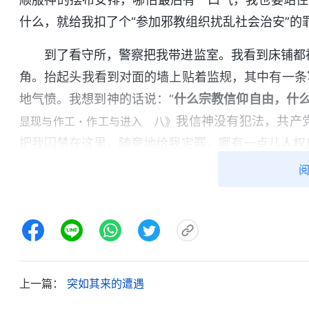
什么，就给我扣了个“参加邪教组织扰乱社会治安”
到了看守所，警察把我带进监室。我看到床铺都
角。抬起头我看到对面的墙上贴着监规，其中有一条
地气愤。我想到神的话说：“
什么宗教信仰自由，什
我信神没有犯法，共产
显现与作工・作工与进入 八》
把我囚禁在这里，随意地给我定罪，哪有一点儿人权
迫害信神的人，真是欺世盗名！我又想到了自己的处
毁了。想着想着，我意识到自己的情形不对了，就来
到神的话说：“
或许你们都记得这样的话：‘我们这至
往，你们都听过这句话，但谁也不明白这话的真正含
的，而且是成就在大红龙盘卧之地受到大红龙残酷迫
在此地的人都因着信神而受羞辱、受逼迫，所以，这
上一篇：
突如其来的遭遇
神的话使我明白
工・神的作工像人想象得那么简单吗？》