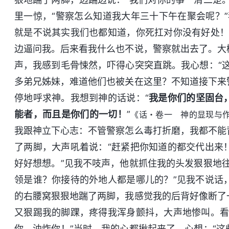
里一惊，“警察怎么知道我大年三十下午在聚会呢？
就是不说其实我们也都知道，你死扛对你没有好处！
边逼问我。后来看我什么也不说，警察就出去了。大
声，我感到毛骨悚然，吓得心突突直跳。我心想：“
多弟兄姊妹，难道他们也被关在这里？不知道接下来
停地呼求神。我想到神的话说：“
我是你们的坚固台
能者，而且是你们的一切！
”
《话・卷一 神的显现与
我跟神立下心志：不管警察怎么毒打折磨，我都不能
了两脚，大声吼着说：“赶紧把你知道的都交代出来
好好想想。”见我不吱声，他就抓住我的头发狠狠地
领是谁？你接待的外地人都是哪儿的？”见我不说话
的右腰窝狠狠地踹了两脚，我感觉我的后背好像断了
又狠踢我的脚踝，疼得我浑身颤抖，大声地惨叫。看
你、油炸你！”当时，我的心都揪起来了，心想：“