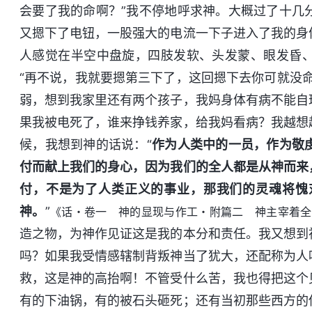
会要了我的命啊？”我不停地呼求神。大概过了十几
又摁下了电钮，一股强大的电流一下子进入了我的身
人感觉在半空中盘旋，四肢发软、头发蒙、眼发昏
“再不说，我就要摁第三下了，这回摁下去你可就没
弱，想到我家里还有两个孩子，我妈身体有病不能自
果我被电死了，谁来挣钱养家，给我妈看病？我越想
候，我想到神的话说：“
作为人类中的一员，作为敬
付而献上我们的身心，因为我们的全人都是从神而来
付，不是为了人类正义的事业，那我们的灵魂将愧
神。
”
《话・卷一 神的显现与作工・附篇二 神主宰着全
造之物，为神作见证这是我的本分和责任。我又想到
吗？如果我受情感辖制背叛神当了犹大，还配称为人
救，这是神的高抬啊！不管受什么苦，我也得把这个
有的下油锅，有的被石头砸死；还有当初那些西方的