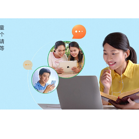
红龙的逼迫，让我看清了共产党抵挡神的恶魔实质，从心
顺服，这是神对我的祝福，是荣耀的事。想到这儿，我里
童
个
今晚上咱们做个游戏，先从你开始。”说完，三个犯人就走
请
要等
了却被他们脱光衣服，感觉脸上火辣辣的。犯人们哈哈大
根约一米长的细绳子把我的双手绑上，套在双膝下面固定
我的脖子上，另一头拴到下体上。前面的人把我往后推，
倒，他们逼着我走。我走得慢了，后边的人就用脚踢，走
觉很受羞辱。号长还讥笑说：“你们的神怎么不来给你解
糊了。号长突然问我：“你接待的那个人在哪儿？”我不
停地呼求神。大概过了十几分钟，我疼得昏了过去。半夜
那一幕，“号长的绳子是从哪儿来的呢？按照规定，进入
知道我信神，可他怎么知道我接待外地人？他怎么跟警察
察指使的。监规里也明明写着不准挑唆、凌辱、戏弄人，