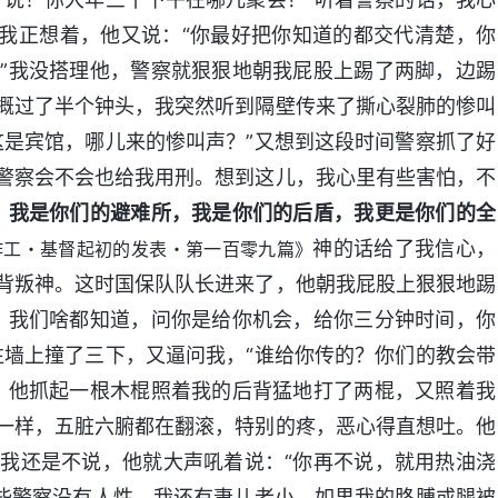
”我正想着，他又说：“你最好把你知道的都交代清楚，你
”我没搭理他，警察就狠狠地朝我屁股上踢了两脚，边踢
概过了半个钟头，我突然听到隔壁传来了撕心裂肺的惨叫
这是宾馆，哪儿来的惨叫声？”又想到这段时间警察抓了好
警察会不会也给我用刑。想到这儿，我心里有些害怕，不
，我是你们的避难所，我是你们的后盾，我更是你们的全
神的话给了我信心，
作工・基督起初的发表・第一百零九篇》
背叛神。这时国保队队长进来了，他朝我屁股上狠狠地踢
！我们啥都知道，问你是给你机会，给你三分钟时间，你
往墙上撞了三下，又逼问我，“谁给你传的？你们的教会带
，他抓起一根木棍照着我的后背猛地打了两棍，又照着我
一样，五脏六腑都在翻滚，特别的疼，恶心得直想吐。他
我还是不说，他就大声吼着说：“你再不说，就用热油浇
这些警察没有人性，我还有妻儿老小，如果我的胳膊或腿被