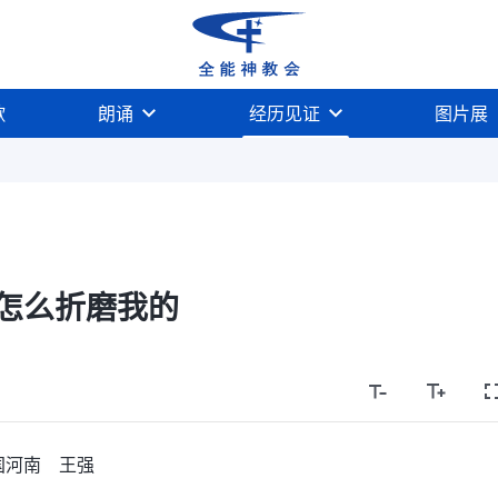
歌
朗诵
经历见证
图片展
怎么折磨我的
国河南 王强