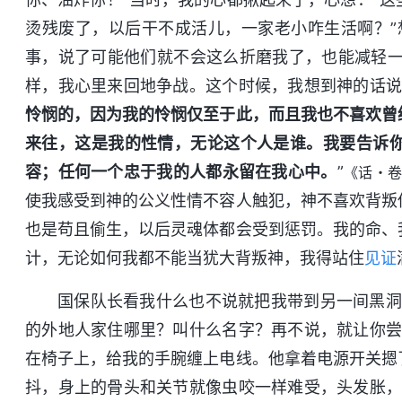
烫残废了，以后干不成活儿，一家老小咋生活啊？”
事，说了可能他们就不会这么折磨我了，也能减轻一
样，我心里来回地争战。这个时候，我想到神的话说
怜悯的，因为我的怜悯仅至于此，而且我也不喜欢曾
来往，这是我的性情，无论这个人是谁。我要告诉
容；任何一个忠于我的人都永留在我心中。
”
《话・卷
使我感受到神的公义性情不容人触犯，神不喜欢背叛
也是苟且偷生，以后灵魂体都会受到惩罚。我的命、
计，无论如何我都不能当犹大背叛神，我得站住
见证
国保队长看我什么也不说就把我带到另一间黑洞
的外地人家住哪里？叫什么名字？再不说，就让你尝
在椅子上，给我的手腕缠上电线。他拿着电源开关摁
抖，身上的骨头和关节就像虫咬一样难受，头发胀，