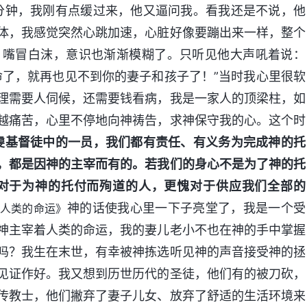
分钟，我刚有点缓过来，他又逼问我。看我还是不说，他
体，我感觉突然心跳加速，心脏好像要蹦出来一样，整个
、嘴冒白沫，意识也渐渐模糊了。只听见他大声吼着说：
命了，就再也见不到你的妻子和孩子了！”当时我心里很软
理需要人伺候，还需要钱看病，我是一家人的顶梁柱，如
越痛苦，心里不停地向神祷告，求神保守我的心。这个时
虔基督徒中的一员，我们都有责任、有义务为完成神的托
，都是因神的主宰而有的。若我们的身心不是为了神的托
对于为神的托付而殉道的人，更愧对于供应我们全部的
神的话使我心里一下子亮堂了，我是一个受
人类的命运》
神主宰着人类的命运，我的妻儿老小不也在神的手中掌握
吗？我生在末世，有幸被神拣选听见神的声音接受神的拯
见证作好。我又想到历世历代的圣徒，他们有的被刀砍，
传教士，他们撇弃了妻子儿女、放弃了舒适的生活环境来