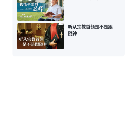
听从宗教首领是不是跟
随神