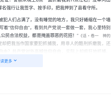
的罪名强行让我签字、按手印，把我押到了县看守所。
被犯人们占满了，没有睡觉的地方，我只好蜷缩在一个墙
写着“信仰自由”，看到共产党说一套做一套，我心里特别
么公民合法权益，都是掩盖罪恶的花招！
”
《话・卷一 神的
党却把我当作国家要犯抓捕我，用非人的酷刑折磨我，还
自由？共产党对外高喊信仰自由，实际上却疯狂地抓捕、
境，不知道这次会判我几年，如果被判刑坐牢，这辈子就
阅读更多
到神面前向神祷告，求神保守我的心不活在肉体中。我想
暂至轻的苦楚，要为我们成就极重无比永远的荣耀。’在以
义，今天深知这话的实际意义。这句话是神在末世要成就
害的人身上，因着大红龙是逼迫神的，是神的仇敌，所以
话是成就在你们这班人身上的。
”
《话・卷一 神的显现与作
了神的心意，今天被警察抓捕、坐牢这有神的许可，虽然