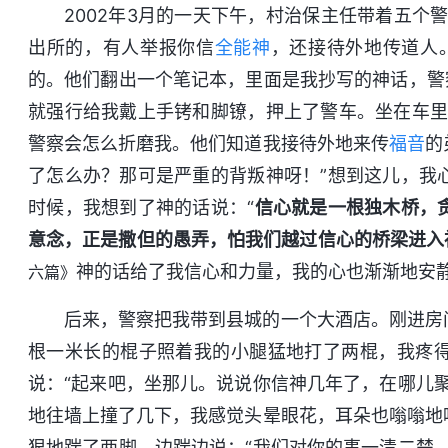
2002年3月的一天下午，村治保主任带着五个
出所的，有人举报你信
全能神
，还接待外地传道人
的。他们翻出一个笔记本，里面是我抄写的神话，警
就强行给我戴上手铐和脚镣，押上了警车。坐在车里
警察会怎么折磨我。他们知道我接待外地来传
福音
的
了怎么办？那可是严重的背叛神呀！”想到这儿，我
时候，我想到了神的话说：“
信心就是一根独木桥，
意念，正是撒但的愚弄，怕我们越过信心的桥梁进入
神的话给了我信心和力量，我的心也渐渐地安
六篇》
后来，警察把我带到县城的一个大酒店。刚进房
根一米长的棍子照着我的小腿猛地打了两棍，我疼
说：“起来吧，坐那儿。说说你信神几年了，在哪儿
地往墙上撞了几下，我感觉头晕眼花，耳朵也嗡嗡地
狠地踹了两脚，边踹边说：“我们对你的事一清二楚