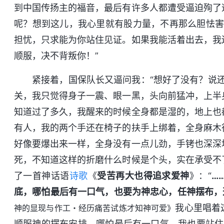
到中国传扬主的福音，最后有许多人都遭受逼迫殉了
呢？想到这儿，我心里就有股力量，不再那么胆怯害
担忧，只求能为你站住见证。如果我能活着出去，我
顺服，决不背叛你！”
紧接着，国保队长又逼问我：“想好了没有？说
关，我只觉得身子一震、眼一黑，头向前猛冲，上半
知道过了多久，我醒来的时候全身都是湿的，地上也
有人，我的两个手还在椅子的扶手上绑着，全身麻木
好像要爆出来一样，全身没有一点儿劲，手铐也深深
死，不知道这样的折磨什么时候是个头，实在承受不
了一首神话语
诗歌
《
受苦再大也得追求爱神
》：“
…
底，哪怕最后有一口气，也要为神忠心，任神摆布，
我心里唱着
神的显现与作工・经历痛苦试炼才知神可爱》
顺服神的摆布安排，哪怕最后有一口气，我也要站住