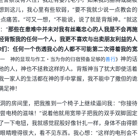
想到这儿，我心里有些软弱，“要不我就少说一点教会的
点痛苦。”可又一想，“不能说，说了就是背叛神。”就这
：“
那些在患难中并未对我有丝毫忠心的人我是不会再施
经背叛我的任何一个人，我更不喜欢与出卖朋友利益的人
你们：任何一个伤透我心的人都不可能第二次得着我的宽
神的话
一 神的显现与作工・当为你的归宿预备足够的
善行
》
他的人，神也不拯救这样的人。背叛神当了犹大即使活着
我一家人的生活都在神的手中掌握，我不能中了撒但的诡
满足神！
洞的房间里，把我推到一个椅子上继续逼问我：“你接待
尝电椅的滋味！”说着他就用宽带子把我的双手双脚固定
了一下电钮，我就感觉屁股好像针扎一样，身体不由得颤
眼睛瞪得很大，看不见东西。我心想：“这样的电刑会不