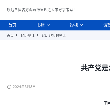
欢迎各国各方渴慕神显现之人来寻求考察！
首页
书籍
影视
诗
首页
经历见证
经历迫害的见证
共产党是
2024年3月8日
中