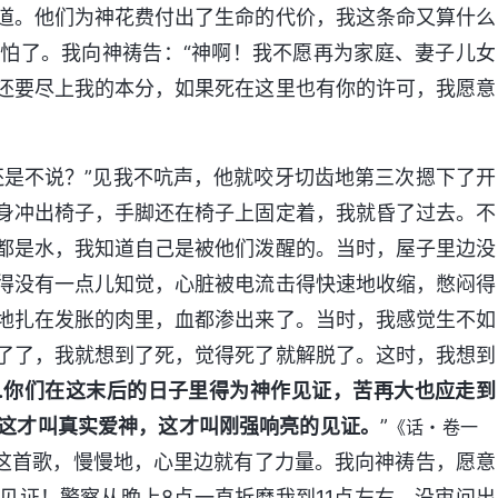
道。他们为神花费付出了生命的代价，我这条命又算什么
怕了。我向神祷告：“神啊！我不愿再为家庭、妻子儿女
还要尽上我的本分，如果死在这里也有你的许可，我愿意
还是不说？”见我不吭声，他就咬牙切齿地第三次摁下了开
身冲出椅子，手脚还在椅子上固定着，我就昏了过去。不
都是水，我知道自己是被他们泼醒的。当时，屋子里边没
得没有一点儿知觉，心脏被电流击得快速地收缩，憋闷得
地扎在发胀的肉里，血都渗出来了。当时，我感觉生不如
了了，我就想到了死，觉得死了就解脱了。这时，我想到
…你们在这末后的日子里得为神作见证，苦再大也应走到
这才叫真实爱神，这才叫刚强响亮的见证。
”
《话・卷一
这首歌，慢慢地，心里边就有了力量。我向神祷告，愿意
见证！警察从晚上8点一直折磨我到11点左右，没审问出