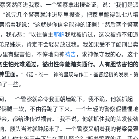
警察突然闯进我家。一个警察拿出搜查证，说：“我们是派
。”说完几个警察就冲进屋里搜查，把家里翻得乱七八糟
察指着我说：“这就是你信全能神的证据！”然后两个警察
，我心想：“以往信主
耶稣
我就被抓过，这次被抓不知道
弟兄姊妹，肯定不会轻易放过我。我如果受不了酷刑出卖
心里有些害怕，不停地向神
祷告
，求神保守我的心。这个
贪生怕死难通过，豁出性命能踏实通行。人有胆怯害怕的
神里面。
”
《话・卷一 神的显现与作工・基督起初的发表・第
静了一些。
间，一个警察就命令我面朝墙跪下。我不跪，他就抓起一
得俩腿一软，不由得跪了下来。一个年轻的警察假惺惺地
聚会，都给谁传过福音。”我不说，他就抓住我的头发使劲
响，额头当时就肿起来了。一个警察又朝着我的脊梁骨狠
。说！你大年三十下午在哪儿聚会？”听着警察的话，我心