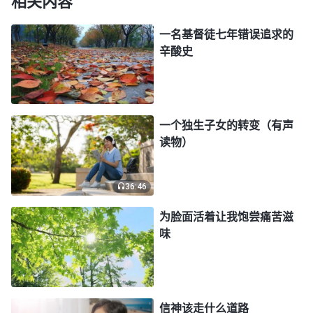
相关内容
誉，看淡了名声、信誉、人格，看淡了这些，是不是
一名基督徒七年错误追求的
啊？
”“
当人能对撒但有这样的投靠与忠心之后，人还
辛酸史
能自己控制自己吗？肯定不能了，人就彻彻底底地被
撒但控制了，人也就彻彻底底地陷在了这泥潭当中不
能自拔。人一旦陷在名和利里，人就不再去找寻什么
一个独生子女的转变（有声
是光明，什么是正义，什么是美善的东西，因为名和
读物）
利对人来说诱惑太大，是人一生甚至永远都追求不完
的东西，这是不是实情？……为了这个‘名’和‘利’，人
36:46
类就远离神，背叛神，人类生存了一代又一代，就越
为脸面活着让我饱尝痛苦滋
来越邪恶，越来越黑暗，就这样，一代又一代的人被
味
毁在了撒但的名和利当中。
”
《话・卷二 关于认识神・
我揣摩着神的话，觉得神的话
独一无二的神自己 六》
说得好实际，揭穿了我们随从撒但兴起的邪恶潮流，
崇尚名利的撒但丑相。撒但用“人过留名，雁过留声”
信神该走什么道路