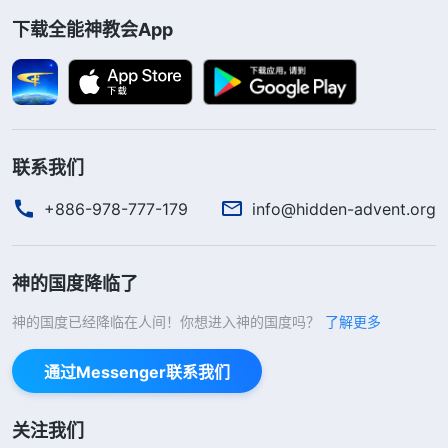
转眼间到了2014年下学期，在期末的教师会
下载全能神教会App
上，学校领导对明年的班主任的安排又按常理说明了
一遍：原班主任“准备”继续连任的，就申请“争取”……
我知道学校领导这样说就是暗示我们送礼的时候到
了。面临明年还任不任班主任一职的现实问题，我陷
入了熬炼之中，不知如何取舍，心想：“如果我选择
联系我们
满足神，放弃做班主任，那不但要失去钱财，而且还
+886-978-777-179
info@hidden-advent.org
会招来周围人的歧视与弃绝；若我选择当班主任，就
会继续堕落，身不由己地与他们同流合污，给校领导
神的国度降临了
送礼，随从他们敲诈学生的钱财，但放弃做班主任我
神的国度已经降临在人间！你想进入神的国度吗？
了解更多
又有点放不下钱财……”于是我向神祷告寻求，并在聚
会中把自己的实际难处跟弟兄姊妹交通，负责人说：
通过Messenger联系我们
“我们一起来看看神的话。全能神说：‘
尽管你们都知
道这样的人生太痛苦了，这样的人间太黑暗了，但你
关注我们