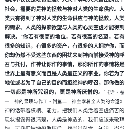
社会，需要的是神的拯救与神对人类的生命供应。人
类只有得到了神对人类的生命供应与神的拯救，人类
的需求、人类的探索欲望与人类的心灵空虚才能得到
解决。
’‘
你若有很高的地位，若有很高的名望，若有
很多的知识，有很多的资产，有很多的人拥护你，而
你却仍然不受这些东西的困扰来到神面前接受神的呼
召与托付，作神让你作的事情，那你所作的事情将是
世界上最有意义而且是人类最正义的事业。你若为了
地位或者为了自己的目的而拒绝神的呼召，那你做的
一切都是神所咒诅的，更是神所厌憎的。
’
《话・卷
一 神的显现与作工・附篇二 神主宰着全人类的命运》
神的话带着权柄、能力，把我们人类活着空虚痛苦的
现状揭露得很清楚。人类是神造的，我们应该来敬拜
神，可我们被撒但败坏后，都崇尚科学、知识，崇尚