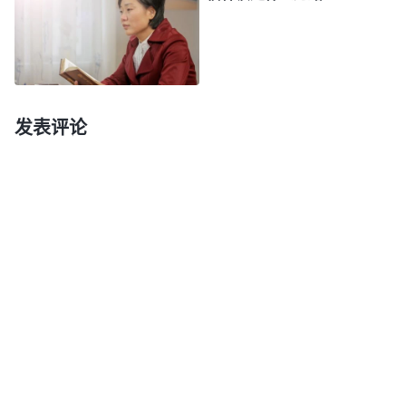
“钱不是万能的，但没有钱是万万不能的”“有钱能使
鬼推磨”等毒素来迷惑我们，使我们受它的苦害，产
生错谬的人生观、价值观，我们都把名利看得高于一
切。为了金钱、名利就变得越来越堕落，越来越败
发表评论
坏。现在我们老师没有职业道德，利用各种名目收取
学生的钱，都是受邪恶的社会潮流驱使。回想刚开始
我还拿钱奖励学生，到后来在名利、金钱的诱惑下，
我学会了编造谎言、弄虚作假、不择手段索取学生家
长的血汗钱，为了个人利益不惜损害别人的利益，变
得没有人性，完全没有了理智和良心，神的话使我对
自己被撒但败坏的丑陋面目有了点认识。想到以往的
所做所行，我心里特别受责备。我又看到神的话说：
“
放弃吧，世俗钱财的贪恋！
”
《话・卷一 神的显现与
揣摩着神的话，我认识到自己乱收学生的补课
作工》