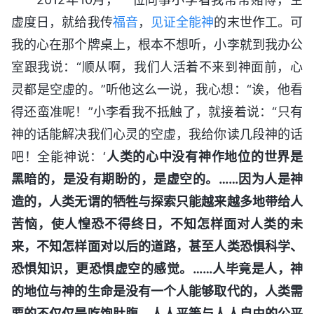
虚度日，就给我传
福音
，
见证
全能神
的末世作工。可
我的心在那个牌桌上，根本不想听，小李就到我办公
室跟我说：“顺从啊，我们人活着不来到神面前，心
灵都是空虚的。”听他这么一说，我心想：“诶，他看
得还蛮准呢！”小李看我不抵触了，就接着说：“只有
神的话能解决我们心灵的空虚，我给你读几段神的话
吧！全能神说：‘
人类的心中没有神作地位的世界是
黑暗的，是没有期盼的，是虚空的。……因为人是神
造的，人类无谓的牺牲与探索只能越来越多地带给人
苦恼，使人惶恐不得终日，不知怎样面对人类的未
来，不知怎样面对以后的道路，甚至人类恐惧科学、
恐惧知识，更恐惧虚空的感觉。……人毕竟是人，神
的地位与神的生命是没有一个人能够取代的，人类需
要的不仅仅是吃饱肚腹、人人平等与人人自由的公平