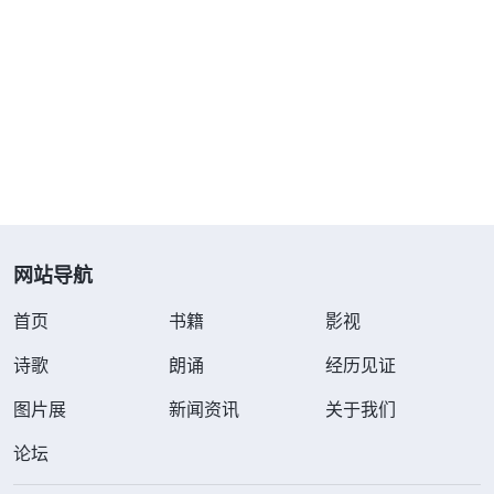
费是受贪婪本性支配，是撒但败坏、引诱我做的，现
在我信神了，不能继续随从这个潮流堕落下去，我得
悔改重新做人，得听神的话走追求真理的道路，做神
喜悦的事。我心里向神立志，以后一定要按神的话去
做。
网站导航
首页
书籍
影视
诗歌
朗诵
经历见证
图片展
新闻资讯
关于我们
论坛