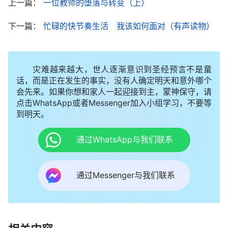
上一篇：
一位教师的堕落与转变（上）
的潮流，它都带着一种邪气，这个邪气让人不断地堕
下一篇：
忙碌的快节奏生活 我该如何面对（有声读物）
落，让人的道德越来越下降，让人的人格品质也越来
越下降，甚至可以说以至于到现在，多数人没有人
格，没有人性，也没有良心，更没有理智。……一次
灾难越来越大，世人逐渐意识到圣经预言不是童
一次这样的潮流让本来身心就不健全的人，让本来就
话，而是正在发生的事实，没有人确定明天和意外哪个
会先来。如果你想和家人一起迎接到主，蒙神保守，请
不知道什么是真理的人，让本来就对正面事物与反面
点击WhatsApp或者Messenger加入小组学习，不要等
事物毫无分辨的人，心甘情愿地接受了这些潮流，接
到明天。
受了来自撒但的生存观点、撒但的人生哲学与价值
通过WhatsApp与我们联系
观，接受了撒但告诉给人的怎么对待生活与撒
但‘赐’给人的生存的方式，人没有力量去反抗，人也
通过Messenger与我们联系
没有能力去反抗，更没有意识去反抗。……在人对金
钱的要求不断增长的情况下，人越来越爱钱，越来越
爱利，越来越爱享受，那么人把钱是不是看得更重
了？人把钱看得更重的时候，人不知不觉就看淡了名