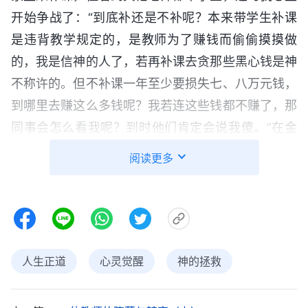
开始争战了：“到底补还是不补呢？本来带学生补课
是违背教学规定的，是教师为了赚钱而偷偷摸摸做
的，我是信神的人了，若再补课去贪那些黑心钱是神
不称许的。但不补课一年至少要损失七、八万元钱，
到哪里去赚这么多钱呢？我若连这些钱都不赚了，那
同事会怎么看我呢？到时他们肯定会说我傻。”在金
钱的诱惑下，我还是继续带学生补课。可当我把学生
阅读更多
家长送来的补课费收下后，我的心里就很不踏实，心
想：我做的这些事神会看到的，神肯定不喜欢。此时
我来到神前祷告：“神啊！我又欺骗了你，我说不再
贪那些黑心钱，可我没有做到，收了钱后我心里受煎
熬，我知道这是你的审判刑罚临到了我。神啊！求你
人生正道
心灵觉醒
神的拯救
带领我，使我能胜过钱财的诱惑，也求你开启我明白
你的心意。”祷告后，我看到神的话说：“
这一次一次