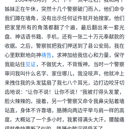
姊妹正在午休，突然十几个警察破门而入，他们命令
我们蹲在墙角，没有出示任何证件就开始搜家。他们
把家里所有的角落都翻了个遍，最后翻出来一套光
盘、神话语书籍、手机，还有一张二十万元奉献款的
收据。之后，警察就把我们押送到了县公安局。我在
心里默默地向神
祷告
，求神加给我信心和力量，保守
我能站住
见证
，不做犹大，不背叛神。当时一个警察
审问我叫什么名字、家住哪儿，我没吱声，他就冲上
来拽住我的头发猛扇了我七八个耳光，边打边咬牙切
齿地说：“让你不说！让你不说！”我被打得头发蒙，
脸火辣辣的。接着，另一个警察又命令我鼻尖贴着墙
站直，身体不许靠墙，胳膊向两边平举与肩一样的高
度。大概站了一个多小时，我累得满头大汗，腰酸痛
得就像快要断了似的，胳膊也酸沉得受不了。