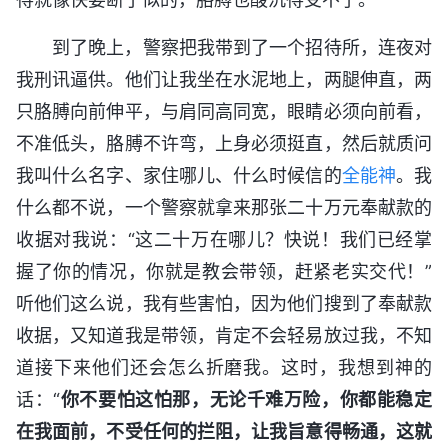
到了晚上，警察把我带到了一个招待所，连夜对
我刑讯逼供。他们让我坐在水泥地上，两腿伸直，两
只胳膊向前伸平，与肩同高同宽，眼睛必须向前看，
不准低头，胳膊不许弯，上身必须挺直，然后就质问
我叫什么名字、家住哪儿、什么时候信的
全能神
。我
什么都不说，一个警察就拿来那张二十万元奉献款的
收据对我说：“这二十万在哪儿？快说！我们已经掌
握了你的情况，你就是教会带领，赶紧老实交代！”
听他们这么说，我有些害怕，因为他们搜到了奉献款
收据，又知道我是带领，肯定不会轻易放过我，不知
道接下来他们还会怎么折磨我。这时，我想到神的
话：“
你不要怕这怕那，无论千难万险，你都能稳定
在我面前，不受任何的拦阻，让我旨意得畅通，这就