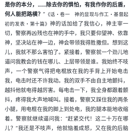
是你的本分，……除去你的惧怕，有我作你的后盾，
何人能把路横？
”
《话・卷一 神的显现与作工・基督起
神的话加给了我信心，神主宰一
初的发表・第十篇》
切，警察再凶残也在神的手中，我只要仰望神、依靠
神，坚决站在神一边，神会带领我得胜撒但。想到这
儿，我就不那么害怕了。紧接着，警察就一个劲儿地
逼问我教会的钱在哪儿、上层带领是谁。我始终不吱
声，一个警察气得把电棍放在我的手背上开始电击
我，电击时还不许我动。我的双手不由自主地颤抖，
越抖他就电得越厉害。每电击一下，我全身都跟着颤
抖，疼得我大声地喊叫。接着，警察又踩住我的两条
小腿，用电棍在我的脚上到处电，我的腿本能地收缩
着。警察就继续逼问我：“赶紧交代！这二十万在哪
儿？”我还是不吱声，他就恼羞成怒，又在我的后脑