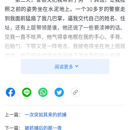
照之前的姿势坐在水泥地上。一个30多岁的警察走
到我面前猛扇了我几巴掌，逼我交代自己的姓名、住
址，还有上层带领是谁，他还说了一些亵渎神的话。
见我一直不吱声，他气得拿电棍在我的手心、手背、
后脑勺、下颚又是一阵电击，我被电得坐在地上摇摇
晃晃。他又把电棍伸进我的袖子里电我的两个胳膊，
我被电得胳膊乱甩，倒在地上痛苦地惨叫着。他又踩
阅读更多
住我的两条小腿，把电棍伸进我的裤腿里电击我的
腿，大约电了5分钟，我整个人瘫倒在地上，浑身淌
着虚汗，腿和胳膊又疼又麻，那种痛苦的滋味实在难
以忍受。然后警察抓起我的衣领把我拉起来坐着，又
脱下他的皮鞋对准我的两腮狠抽了十几下，边打边讥
上一篇：
一次突如其来的抓捕
笑我：“叫你信全能神，你的神怎么不来救你啊？”我
下一篇：
被抓捕后的那一夜
被打得眼冒金星，两腮火辣辣的，瘫坐在地上一动也