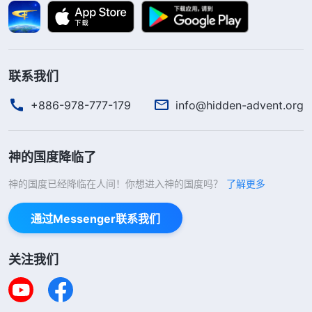
姊妹让他们再被抓进来受这些苦的。”于是我就跟他
说：“我迷路了，分不清东南西北，不知道这儿有没
有接待家。”当时我晕车想吐，他们怕我把车弄脏
联系我们
了，只好把我带了回去。回到宾馆已经是夜里11点
多，警察又让我按照原来的姿势坐在地上，眼睛必须
+886-978-777-179
info@hidden-advent.org
向前看，不准我睡觉，还有五个警察轮流看守我。只
要我的眼皮一耷拉，他们就用电棍电击我，要么就用
神的国度降临了
遥控器打我，或者就是薅我前额的头发；只要我的手
神的国度已经降临在人间！你想进入神的国度吗？
了解更多
往下垂，他们就用打火机烧我的手心、手指头。在这
样的折磨中，我又熬过了一夜。
通过Messenger联系我们
第三天早上，六七个警察围着我逼问我的家庭住
关注我们
址和姓名、上层带领是谁。我不吱声，一个警察就拿
起我的拖鞋，抓住我的头发向后猛地一拽，用拖鞋对
准我的脸左右猛扇了七八下，边打边说：“我就不信