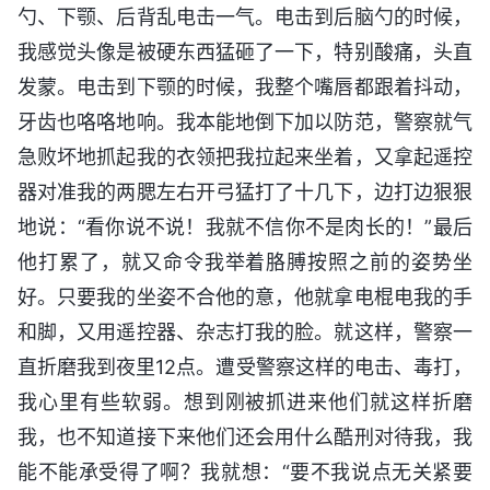
勺、下颚、后背乱电击一气。电击到后脑勺的时候，
我感觉头像是被硬东西猛砸了一下，特别酸痛，头直
发蒙。电击到下颚的时候，我整个嘴唇都跟着抖动，
牙齿也咯咯地响。我本能地倒下加以防范，警察就气
急败坏地抓起我的衣领把我拉起来坐着，又拿起遥控
器对准我的两腮左右开弓猛打了十几下，边打边狠狠
地说：“看你说不说！我就不信你不是肉长的！”最后
他打累了，就又命令我举着胳膊按照之前的姿势坐
好。只要我的坐姿不合他的意，他就拿电棍电我的手
和脚，又用遥控器、杂志打我的脸。就这样，警察一
直折磨我到夜里12点。遭受警察这样的电击、毒打，
我心里有些软弱。想到刚被抓进来他们就这样折磨
我，也不知道接下来他们还会用什么酷刑对待我，我
能不能承受得了啊？我就想：“要不我说点无关紧要