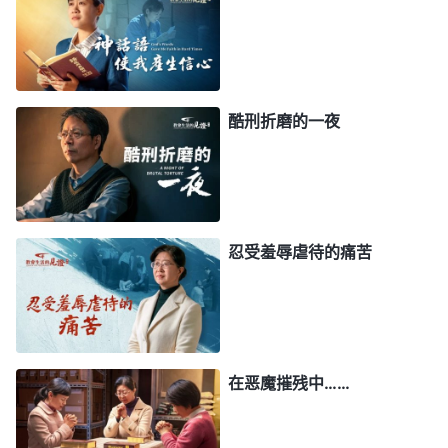
楚，我保证让你回家。你不就是信神吗？这也不是什
么大不了的事，你只要交代了就可以回家继续过日
子。你看你，为了信神受这苦多不值啊，这电棍的滋
味可不好受，你也尝到了。好好想想吧！”我心想，
酷刑折磨的一夜
自从我被抓进来这些警察对我不是打骂就是电击，这
个人对我的态度不是那么强硬，我就感觉这里有撒但
的诡计。这时，我想到神的话：“
我民应时时防备撒
但的诡计，为我把守我家中之门，……免得上了它的
忍受羞辱虐待的痛苦
圈套，后悔也来不及。
”
《话・卷一 神的显现与作工・
神话语的开启让我明白了，
神向全宇的说话・第三篇》
撒但诡计多端，警察为了让我出卖弟兄姊妹、背叛
神，先是对我刑讯逼供，现在又换了一副嘴脸假装好
在恶魔摧残中……
心来哄骗我，真是太阴险、太卑鄙了！过了一会儿，
他见我不吱声就凶相毕露了，厉声说：“你信全能神