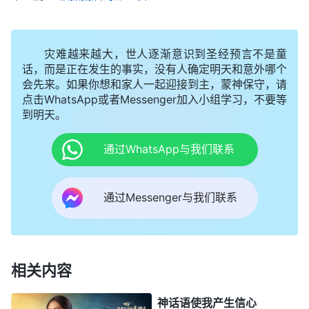
不能动。我担心自己胜不过警察的酷刑折磨，就在心
里默默地向神祷告：“神哪！我的身量太小，求你加
灾难越来越大，世人逐渐意识到圣经预言不是童
给我信心和受苦的心志，能为你站住见证。”这时，
话，而是正在发生的事实，没有人确定明天和意外哪个
会先来。如果你想和家人一起迎接到主，蒙神保守，请
我想到一句神的话：“
不要怕这怕那，万军之全能神
点击WhatsApp或者Messenger加入小组学习，不要等
必与你同在，他作你们的后盾、作盾牌。
”
《话・卷
到明天。
神
一 神的显现与作工・基督起初的发表・第二十六篇》
通过WhatsApp与我们联系
的话加给了我信心和力量，神主宰掌管一切，神是我
的依靠、是我的后盾，警察也在神的手中，我没什么
通过Messenger与我们联系
可怕的。不管受多少苦、遭受怎样的折磨，我都要依
靠神站住见证。
警察见我始终不说，开始对我使用软招。那天下
相关内容
午大概5点多，一个50多岁的警察走到我面前心平气
和地说：“你不要太固执了，你把你知道的都交代清
神话语使我产生信心