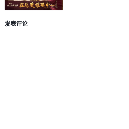
是国家不允许的，更是共产党反对的，你如果再不交
代，以后你的孩子不能考大学，不能参军、入党，不
能考公务员……你不为他们着想吗？你孩子的前途就
发表评论
要毁在你手里了，多想想吧！”一提到孩子我就感到
揪心般的难受，“如果孩子上不了学，将来还找不到
好工作，会不会记恨我？”我越想心里越难受。就在
我痛苦难受时，我想到了一句神的话：“
整个人类有
谁不在全能者的眼中看顾？有谁不在全能者的预定之
中生存？
”
《话・卷一 神的显现与作工・神向全宇的说
神的话一下子点醒了我，孩子的命运
话・第十一篇》
在神的手中掌握，他一生经历什么环境、受多少苦都
是神命定好的，大红龙再猖狂它也改变不了孩子的命
运，我应该把孩子交托给神，顺服神的主宰安排。警
察想利用孩子的前途来威胁我逼我出卖弟兄姊妹、背