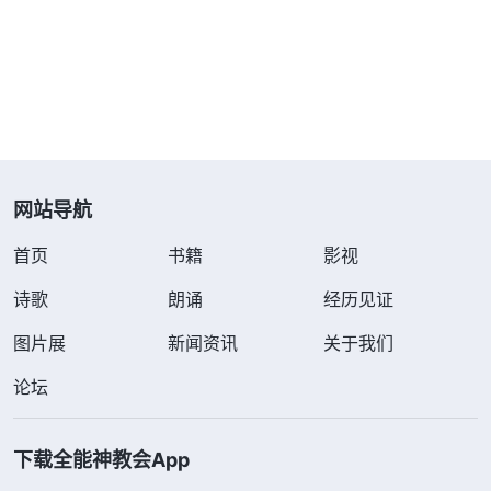
叛神，我决不能让他们的诡计得逞。到了晚上7点
多，警察把我带到了一个乡派出所，当地警察调出一
些照片让我指认。我心想：“让我出卖弟兄姊妹，绝
不可能！”所以不管警察审问我什么，我都摇头不说
话。大概调了十几张照片后，机器突然出故障调不出
来了，警察只好把我带回宾馆。在回去的路上，一个
网站导航
姓秦的大队长又逼问我奉献款的下落，我说不知道，
首页
书籍
影视
他就恼羞成怒，对准我的脑门捶了几拳，我被捶得头
轰轰地响。一路上，每经过一个村庄姓秦的大队长就
诗歌
朗诵
经历见证
问我：“这儿你来过吗？”我说：“我没来过。”路过最
图片展
新闻资讯
关于我们
后一个乡镇时，他又问我：“这个地方你应该来过
论坛
吧？这儿有几个接待家？你如果配合我们抓到人就放
了你，这是你立功赎罪的好机会。”我心想：“我被抓
下载全能神教会App
已经遭到了你们的酷刑折磨，我是绝对不会出卖弟兄