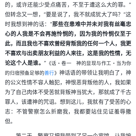
的，或许还能少受点痛苦，不至于遭这么大的罪。”
但转念又一想，“要是说了，我不就成犹大了吗？”这
时我想到神的话：“
那些在患难中并未对我有丝毫忠
心的人我是不会再施怜悯的，因为我的怜悯仅至于
此，而且我也不喜欢曾经背叛我的任何一个人，我更
不喜欢与出卖朋友利益的人来往，这是我的性情，无
论这个人是谁。
”
《话・卷一 神的显现与作工・当为你
神话语的带领让我明白了，神
的归宿预备足够的
善行
》
的公义性情不容人触犯，神恨恶背叛他的人，我如果
为了自己肉体不受苦就背叛神当犹大，那就成了千古
罪人，该遭神的咒诅。想到这儿，我就有了受苦的心
志：不管警察怎么折磨我，我都要站住见证羞辱撒
但。
第二天，警察又把我带到了另一个宾馆，让我按