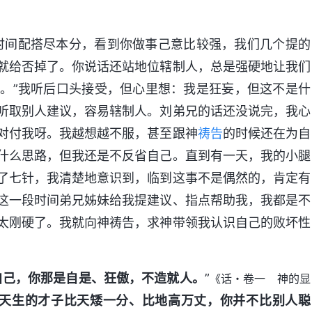
时间配搭尽本分，看到你做事己意比较强，我们几个提的
就给否掉了。你说话还站地位辖制人，总是强硬地让我们
。”我听后口头接受，但心里想：我是狂妄，但这不是什
听取别人建议，容易辖制人。刘弟兄的话还没说完，我心
对付我呀。我越想越不服，甚至跟神
祷告
的时候还在为自
什么思路，但我还是不反省自己。直到有一天，我的小腿
了七针，我清楚地意识到，临到这事不是偶然的，肯定有
这一段时间弟兄姊妹给我提建议、指点帮助我，我都是不
太刚硬了。我就向神祷告，求神带领我认识自己的败坏性
自己，你那是自是、狂傲，不造就人。
”
《话・卷一 神的显
天生的才子比天矮一分、比地高万丈，你并不比别人聪