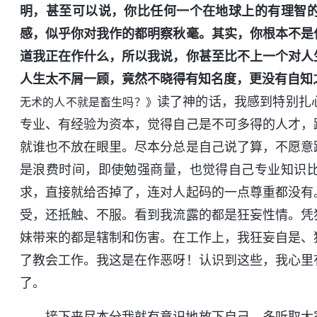
明，甚至可以说，你比任何一个在地球上的有理智
感，似乎你对我作的都明察秋毫。其实，你根本不是
道我正在作什么，所以我说，你甚至比不上一个对人
人生太不屑一顾，竟然不晓得有知名度，更没有自知之
读了神的话，我感到特别扎
无术的人不就是畜生吗？》
专业、有经验为资本，觉得自己是不可多得的人才，
就谁也不放在眼里。尽本分总是自己说了算，不愿意
是浪费时间，即使勉强商量，也觉得自己专业知识
求，直接就给否掉了，连对人起码的一点尊重都没有
受，还抵触、不服。看到我流露的都是狂妄性情。凭
妹带来的都是辖制和伤害。在工作上，我狂妄自是、
了教会工作。我这是在作恶呀！认识到这些，我心里
了。
接下来尽本分我就有意识地放下自己，多听取大