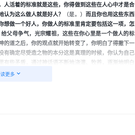
，人活着的标准就是这些，你得做到这些在人心中才是合
地认为这么做人就是好人？
（是。）
而且你也用这些东西
你想做一个好人，你做人的标准里肯定要包括这一项，怎
，给父母争气，光宗耀祖，这些在你心里是一个做人的标
神的道之后，你的观点就开始转变了，你明白了得撇下一
没有确定尽受造之物的本分这是真理的时候，你认为自己
里有些矛盾，通过神话语不断地浇灌、牧养，逐渐地明白
义的。到如今，有许多人都能接受真理了，把人传统观念
阅读更多
东西的时候，你跟随神尽本分的时候就不受外邦人论断、
看完神的话，我很受
 末世基督座谈纪要・什么是真理实际》
的对与错，这是不合乎真理的。我的生命来源于神，是神
我接受神的末世救恩，使我有机会尽受造之物的本分，这
认为是因为我信神给家人带来了灾难，还想放弃本分背叛
产党这个恶魔带来的，他们抵挡神、逼迫基督徒，骚扰、