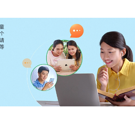
共产党才是罪魁祸首啊！可我不恨共产党，还觉得是我信
，我跟随神尽本分这是天经地义的，这是人该有的良心理
路都是神命定好的，谁也不能帮助谁。
”
《话・卷一 神的显
童
个
每个人的一生都在神的手中，都由神掌管主宰，哪个人该
请
、养父母也都在神的手中，我应该把他们交给神。于是我
要等
的安排。
又有了一些认识。
全能神
说：“
受中国传统文化的熏陶，中
顺父母，那就是逆子。人从小就被灌输这些东西，几乎每
。人的头脑里被灌输这些东西之后，人就觉得，‘孝顺父
人，就是逆子，就会受到社会舆论的谴责，就是没良心的
了，神要求人必须孝敬父母了吗？信神必须明白的真理中
里要求人对待人是什么原则？爱神所爱，恨神所恨，这是
能遵行神旨意的人，这也是人该喜爱的；不能遵行神旨意
应该厌憎：这是神对人的要求。如果你的父母不信神，明