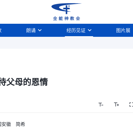
歌
朗诵
经历见证
图片展
待父母的恩情
国安徽 简希