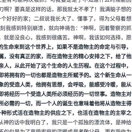
刀啊？要真是这样的话，那我就太不孝了！我满脑子想的
一个好好的家；二叔说我长大了、懂事了，得为父母着想
刻我感到特别崩溃，就向神祷告：“神啊，因着警察的抓
，就是没良心，我感到很痛苦。神啊，我该如何选择，愿
的生命来到这个世界上，如果不是造物主的命定与引导，
属，没有真正的家，而在造物主的精心安排之下，给了他
亲人，从此开始了这个生命的人生历程。在这个过程中，
即将拥有的一切也都是造物主所赋予的。这个新生命从一
象的受造人类，他拥有思想，会呼吸，能感受冷暖，能从
即将经历一个受造人类所必须经历的一切世事。造物主对
所必需的一切，而一个人的诞生也意味着他将从造物主得
一种形式活在造物主的供应之下，也活在造物主的主宰之
从神的话中我明白了，我只是一个孤独的漂流体，是神给
不仅仅是为了享受家庭的温暖或是孝敬父母，更有我作为