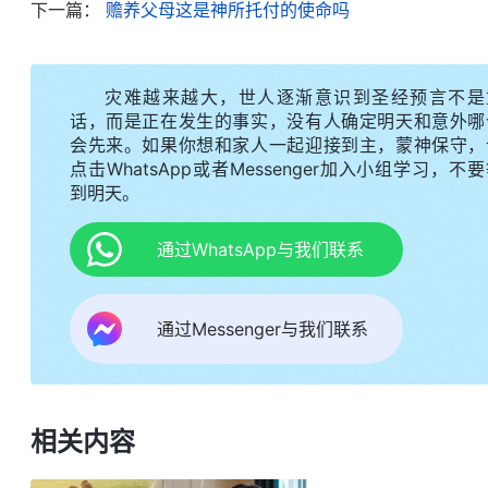
下一篇：
赡养父母这是神所托付的使命吗
抓捕我的家人，导致我的父母没有一天安宁的日子，
神连累了家人，我真是是非不分哪！现在我明白了
智。我又想到神的话：“
个人该受多少苦、该走多少
灾难越来越大，世人逐渐意识到圣经预言不是
话，而是正在发生的事实，没有人确定明天和意外哪
不管是信神的还是不信神的，
现与作工・路…… 六》
会先来。如果你想和家人一起迎接到主，蒙神保守，
受多少苦也都是神命定好的，我改变不了。我的父母
点击WhatsApp或者Messenger加入小组学习，不
默默祷告神，愿把这一切都交托在神的手中，顺服神
到明天。
过后我看到了一段神的话，使我对自己的情形
通过WhatsApp与我们联系
国人的传统观念中都认为人应该孝顺父母，如果不孝
个家庭都是这么教育的，学校、社会也是这么教育的
通过Messenger与我们联系
母比一切都重要，我要是不孝顺父母，那我就不是好
人。’这个观点对不对？神发表那么多真理人都看见
有这一项吗？没有，神只是交通了一些原则。神的话
相关内容
人该持守的原则。神所喜爱的是追求真理的人，是
的、恨神的、悖逆神的，这是神所厌憎的人，我们也