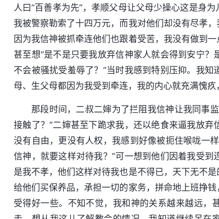
人曰“百善孝为先”，孝顺父母让父母少操心这是身
我被警察勒索了十四万元，而我对他们却没有尽孝，
因为我信神被抓牵连他们也跟着受苦，我没有做到一
甚至想“是不是只要我放弃信神家人就会得到安宁？
不会被骚扰受羞辱了？”当时我感到特别压抑。我知
母、生父母都因为我受到牵连，我的内心就充满愧疚
那段时间，二叔二婶为了拦阻我信神让我同事监
接触了？”二婶甚至下跪求我，还以绝食来逼我放弃
没有自由，更没有人权，我感到好像被扼住喉咙一样
信神，就要这样对待我？”可一想到他们因着我受到
是我不孝，他们这样对待我也是不得已，天下无不是
给他们买保养品，承担一切的家务，拼命地上班挣钱
受得好一些。不知不觉，我和神的关系越来越远，
走，想从我这儿了解教会的情况。我知道继续呆在