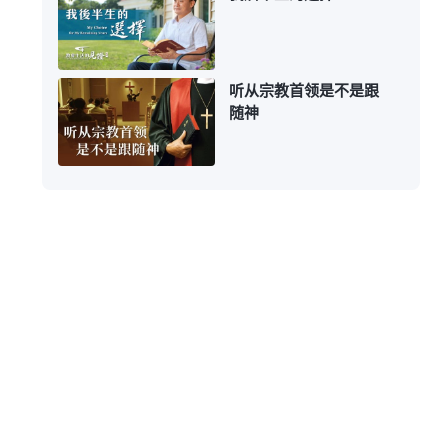
听从宗教首领是不是跟
随神