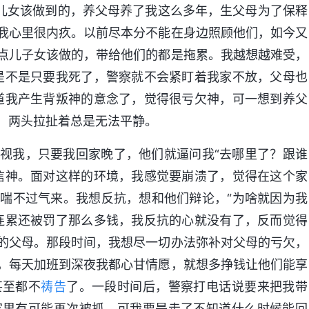
为儿女该做到的，养父母养了我这么多年，生父母为了保释
我心里很内疚。以前尽本分不能在身边照顾他们，如今又
点儿子女该做的，带给他们的都是拖累。我越想越难受，
是不是只要我死了，警察就不会紧盯着我家不放，父母也
道我产生背叛神的意念了，觉得很亏欠神，可一想到养父
，两头拉扯着总是无法平静。
视我，只要我回家晚了，他们就逼问我“去哪里了？跟谁
信神。面对这样的环境，我感觉要崩溃了，觉得在这个家
喘不过气来。我想反抗，想和他们辩论，“为啥就因为我
连累还被罚了那么多钱，我反抗的心就没有了，反而觉得
的父母。那段时间，我想尽一切办法弥补对父母的亏欠，
，每天加班到深夜我都心甘情愿，就想多挣钱让他们能享
甚至都不
祷告
了。一段时间后，警察打电话说要来把我带
家里有可能再次被抓，可我要是走了不知道什么时候能回