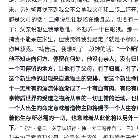
来，另外警察找不到我会不会拿我父母和二叔二婶开
都是父母的话：二婶说想让我陪在她身边，想要有
了；父亲说想让我孝敬他，不想养一个白眼狼。那一
捕我不能呆在家里，但我觉得我要是走了就是不孝顺
你带领我。”祷告后，我想到了一段神的话：“
一个新
他不知走向何方、停留在何处，他没有亲人，没有归
一个可停留的地方，让他有了父母，有了归属，有了
这个新生命的出现来自造物主的安排，而这个新生命
个一无所有的漂流体逐渐成了一个有血有肉、有形有
事物质世界的受造之物所从事的一切正常的活动，也
一个人出生的命定意味着造物主即将赐予一个人生存
着他生存所必需的一切，也意味着从此他将以另外
下。
”
《话・卷二 关于认识神・独一无二的神自己 三》
我安排了家庭和父母，这是神主宰的。但我降生于世