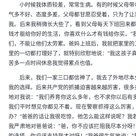
小时候我体质较差，常常生病。有的时候父母带
气多不好、态度多差，父母都甘愿忍受着，只为了让
我。后来我稍微长大些了，看到父母每天下班回来都
钱才能给你好的生活，你喜欢什么才有钱给你买。”
们，不能让他们太劳累。爸妈上班后，我就把家里的
里的一切都打理好了，就特别欣慰地说：“我这孩子
苦多一点时间休息我觉得累点也值。
后来，我们一家三口都信神了，我去了外地尽本
我的选择。后来共产党的抓捕迫害越来越厉害，很多
地对我说：“我们养育你这么多年，也不求你以后有
我们平时想见你都见不着。现在警察抓得这么厉害
办？”爸爸的话让我很吃惊，他怎么能这样说呢？我
我严肃地对爸爸说：“爸，你不应该拦阻我尽本分呀
的选择，你应该支持我才对呀！”我爸很生气地说：