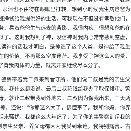
，眼泪也不由得在眼眶里打转。想到小时候我生病爸爸为
班挣钱给我提供好的生活，可我现在不但没有孝敬他们，
务。看着爸爸生气远去的背影，我很内疚，很想和爸妈在
以了。这时我想到了神，没信神时我内心常常感到空虚，
过读神的话我才明白，是神造了这个人类，是神给了我生
在的价值，不再那么空虚迷茫。我享受了神这么大的爱，
了背叛肉体的力量，就离开家继续尽本分了。
，警察带着我二叔来到看守所，他们说二叔是我的亲生父
聚。我什么都没说。最后二叔花钱给我办了取保候审。警
母，就让二叔带我到外地去。二叔因为保我出来，三天两
神，还说：“你都这么大了，该懂事了。我和你妈、你养
话来骚扰。我都这么大年纪了，为了你的事警察训斥我的
到亲生父亲、养父母都因为我受到牵连，我特别痛苦。古