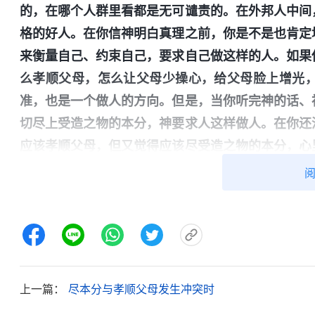
的，在哪个人群里看都是无可谴责的。在外邦人中间
格的好人。在你信神明白真理之前，你是不是也肯定
来衡量自己、约束自己，要求自己做这样的人。如果
么孝顺父母，怎么让父母少操心，给父母脸上增光
准，也是一个做人的方向。但是，当你听完神的话、
切尽上受造之物的本分，神要求人这样做人。在你还
应该孝顺父母，但又觉得应该尽受造之物的本分，心
真理了，你才认识到尽上受造之物的本分这是天经地
想象中的做人的标准彻底放弃了。当你完全放下这些
定罪的话辖制了，你就能轻松地摆脱了。
”
《话・卷三
触动。很多时候我都是以世人的纲常伦理来衡量事情
让我的灵魂来到世上，给我安排了家庭、父母，又让
是神的爱与恩待。可因为家人遭到警察的抓捕我就
上一篇：
尽本分与孝顺父母发生冲突时
神，我真是太愚蠢了！今天家人遭受的这一切都是共