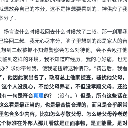
就想放弃自己的本分，这不是神想要看到的。神供应了我
本分了。
，扬言说什么时候我回去什么时候放了二叔。那一刹那我
己换回二叔。我无心尽本分，脑子里想到的都是家人的音
是想到二叔被抓不知道警察会怎么对待他，会不会殴打他
天临到这样的环境，我不知道咋经历。我的心好痛，也无
办？求你带领我，使我能扭转这种情形。”祷告后，我看
了，他因此就出名了，政府总上他家搜查，骚扰他父母，
‘这个人没良心，不给父母养老，不但没孝顺父母，还给
没有一句是符合
真理
的？
（没有。）
但是，所有这些话在
这么看是最正当的，也是最合情合理的，而且是合乎纲常
里包含多少内容，比如怎么孝敬父母、怎么给父母养老送
这个标准在外邦人那儿看就是正面事物，是正能量，是对