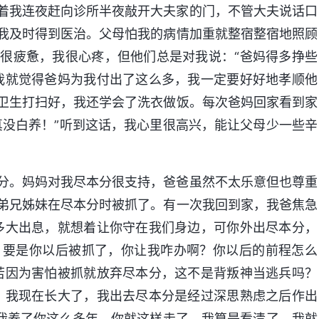
着我连夜赶向诊所半夜敲开大夫家的门，不管大夫说话口
我及时得到医治。父母怕我的病情加重就整宿整宿地照顾
很疲惫，我很心疼，但他们总是对我说：“爸妈得多挣些
我就觉得爸妈为我付出了这么多，我一定要好好地孝顺他
卫生打扫好，我还学会了洗衣做饭。每次爸妈回家看到家
真没白养！”听到这话，我心里很高兴，能让父母少一些辛
分。妈妈对我尽本分很支持，爸爸虽然不太乐意但也尊重
弟兄姊妹在尽本分时被抓了。有一次我回到家，我爸焦急
多大出息，就想着让你守在我们身边，可你外出尽本分，
，要是你以后被抓了，你让我咋办啊？你以后的前程怎么
若因为害怕被抓就放弃尽本分，这不是背叛神当逃兵吗？
！我现在长大了，我出去尽本分是经过深思熟虑之后作出
“我养了你这么多年，你就这样走了。我算是看清了，我就