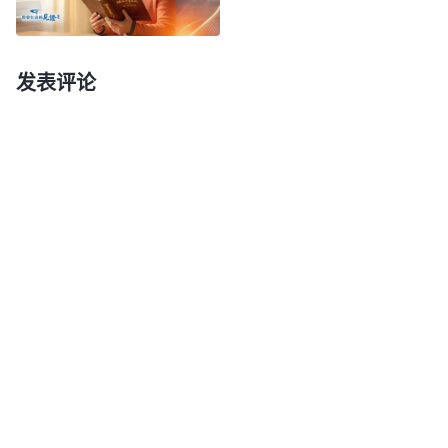
到了，没必要再为他们生活得好不好而牵肠挂肚甚至
付出自己一生的精力。父母不是儿女的免费保姆，儿
女是成年人了应该有成年人的担当，至于儿女生活得
发表评论
怎么样不取决于父母，做父母的应该学会放手。而我
不明白真理看不透这些事，总觉得儿子过得不好是我
的责任，我要对儿子的一切负责到底，让儿子衣食无
忧没有烦恼压力快快乐乐地生活。我被抓释放后得知
儿子离了婚一个人带孩子受了不少苦，我就恨自己没
给他买房创造好的生活条件让他有个稳定的家，还为
自己在外尽本分没帮儿子照看孩子感到亏欠他。特别
是看到儿子生活有难处我就想办法借钱解决他的生活
压力，甚至想打工挣钱给儿子还债。在家里我每天洗
衣做饭、看孩子，接送孩子上下学，几乎包揽了一切
的家务，没有任何的怨言。我整天为儿子的生活忙