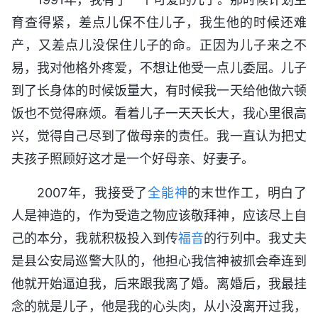
育查得紧，差点儿保不住儿子，我生他的时候还难
产，又差点儿没保住儿子的命。正因为儿子来之不
易，我对他格外疼爱，不想让他受一点儿委屈。儿子
到了长身体的时候饭量大，有时候我一天给他做六顿
饭也不觉得麻烦。看着儿子一天天长大，我心里很高
兴，觉得自己尽到了做母亲的责任。我一直认为把丈
夫孩子照顾好这才是一个好母亲、好妻子。
2007年，我接受了
全能神
的末世作工，明白了
人是神造的，作为受造之物应该敬拜神，应该尽上自
己的本分，我就积极投入到传
福音
的行列中。我丈夫
是县公安局巡警大队的，他担心我信神被抓会牵连到
他就开始逼迫我，后来跟我离了婚。离婚后，我最挂
念的就是儿子，他是我的心头肉，从小没离开过我，