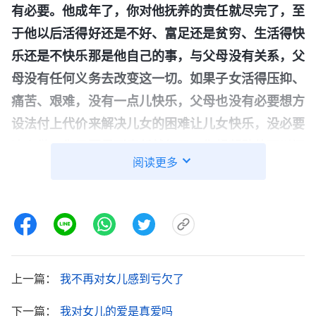
有必要。他成年了，你对他抚养的责任就尽完了，至
于他以后活得好还是不好、富足还是贫穷、生活得快
乐还是不快乐那是他自己的事，与父母没有关系，父
母没有任何义务去改变这一切。如果子女活得压抑、
痛苦、艰难，没有一点儿快乐，父母也没有必要想方
设法付上代价来解决儿女的困难让儿女快乐，没必要
这么做，你只要尽到责任就行了。你想帮助他可以问
阅读更多
问他为什么不快乐，在道理上、思想上帮助他疏通疏
通，如果他接受了那更好，如果他不接受那父母尽到
责任就可以了，到此为止。他愿意受苦那是他自己的
事，你没必要为此而忧心、难过甚至吃不下饭、睡不
着觉，这都是多余的。因为什么？因为他是成年人
上一篇：
我不再对女儿感到亏欠了
了，成年人就应该面对成年人的问题，也应该学习处
理自己生活中所临到的每一件事，不应该什么事都依
下一篇：
我对女儿的爱是真爱吗