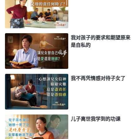
了，你把他抚养长大了那你就应该放手了。你该做的
事还有很多，你这一生除了抚养子女长大成人还有其
他的使命要完成，你除了是你子女的父母之外你还是
受造之物，你应该来到神面前接受你的本分。你的本
我对孩子的要求和期望原来
分是什么？你投入了吗？你完成了吗？你走上蒙拯救
是自私的
的道路了吗？这是你该想的。至于子女成年之后何去
何从，他们生活得怎么样、境况怎么样，他们快不快
乐、开不开心，与父母没有任何的关系。不管从形式
我不再凭情感对待子女了
上还是从思想上他已经独立了，你也应该让他独立，
你应该放手，不应该控制他。不管从形式上还是从情
感、肉体血缘关系上你的责任已经尽完了，你跟他已
经没有任何关系了。
”
《话・卷六 关于追求
真理
・怎样
儿子离世我学到的功课
看了神的话我就像卸下一个沉重的
追求真理（十八）》
包袱，感觉很轻松。父母把儿女养到成年了责任就尽