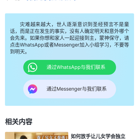
赖父母，父母如果关心他那是情分，如果不关心他也
不是父母狠心，不是父母没尽到责任。当然，作为父
灾难越来越大，世人逐渐意识到圣经预言不是童
母来说，子女在成年之后工作、事业、婚姻、家庭是
话，而是正在发生的事实，没有人确定明天和意外哪个
否顺利父母也不应该把这些事都揽在自己身上负责到
会先来。如果你想和家人一起迎接到主，蒙神保守，请
底。你可以关心、可以帮助他，但是没有必要把儿女
点击WhatsApp或者Messenger加入小组学习，不要等
到明天。
拴在自己身边一切生活大包大揽，让儿女开心地活在
父母身边。这样做就能达到让儿女开心地生活吗？也
通过WhatsApp与我们联系
不见得。儿女总生活在父母身边，生活费用全由父母
负责，这对儿女的成长不利，应该让他们到社会上历
通过Messenger与我们联系
练，经风雨见世面，这对他们有好处。所以，儿女长
大成人了就不应该把他们拴在父母身边，至于他们以
后的生活怎样，有没有困难，这些事就与父母没什么
相关内容
关系了。他自己的事由他自己来解决，这些事与你无
关。为什么与你无关呢？因为你对他的责任已经尽完
如何放手让儿女学会独立