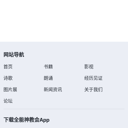
碌，吃喝神的话少了，祷告也少了，心离神越来越
远。看到自己不明白真理真是太可怜了！现在我明白
了，儿子已经成家立业了，他应该承担起家庭的责
任，至于他过得好不好、以后的生活是穷是富我管不
了，也改变不了。其实以前我在家的时候已经尽到了
当妈的责任，我不欠儿子什么。明白了这些，我就安
网站导航
下心来继续尽本分。
首页
书籍
影视
过后我也揣摩，这些年我一直感到亏欠儿子到底
诗歌
朗诵
经历见证
是受什么思想支配的？一次灵修时，我看到神的话：
图片展
新闻资讯
关于我们
“
人活在这个现实的社会中都深经撒但败坏，不管有
没有文化，在人的思想观点里传统文化的东西都不
论坛
少。尤其传统文化要求女人必须得相夫教子、做贤妻
良母，为了自己的丈夫和儿女必须把自己的一生都奉
下载全能神教会App
献出来，得为丈夫和儿女活着，家人的一日三餐、洗