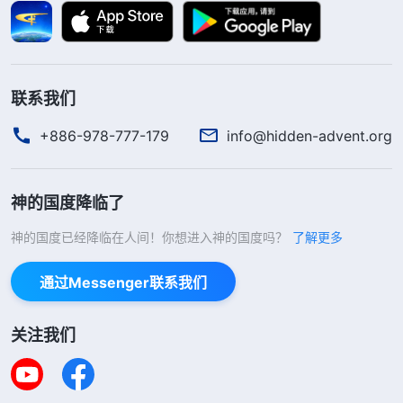
洗涮涮等等家里的一切事都必须得做好，这是公认的
贤妻良母的标准。每一个女性也都认为应该这么做，
如果不这么做就不是一个好女人，如果不这么做就违
联系我们
背良心、违背道德标准。有些人违背了这个道德标准
+886-978-777-179
info@hidden-advent.org
就觉得良心过不去，对不起自己的丈夫、儿女，就觉
得自己不是个好女人。当你信神以后读了许多神的
话，明白了一些真理也看透了一些事，你就觉得‘我
神的国度降临了
是受造之物，应该尽上受造之物的本分，应该为神花
神的国度已经降临在人间！你想进入神的国度吗？
了解更多
费’，这时候你尽受造之物的本分与做贤妻良母是不
通过Messenger联系我们
是产生冲突了？你想做贤妻良母，那你就不能全时间
尽本分，你想全时间尽本分就不能做贤妻良母，这时
关注我们
候你怎么办？你如果选择尽好本分对教会工作负责
任、为神尽上忠心，那你就得放弃做贤妻良母，这时
你心里会怎么想？你的思想里会起怎样的波动？你会