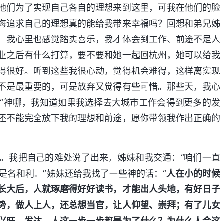
他们为了实现自己各自的理想来到这里，可我在他们的脸
海追求自己的理想真的能给我带来幸福吗？回想和弟兄姊
，我心里也感觉踏实喜乐，我才体会到工作、前途不是人
业之后有什么打算，要不要和她一起回杭州，她可以给我
得很好。听到这些我很心动，觉得机会难得，这样离实现
不是最重要的，可是放弃又觉得有些可惜。那些天，我心
“神哪，我知道如果我选择去大城市工作会得到更多的发
还不能完全放下我的理想和前途，愿你带领我作出正确的
。我把自己的难处说了出来，姊妹和我交通：“咱们一直
是名和利。”姊妹还给我找了一些神的话：“
人在小的时候
长大后，人就琢磨得好好读书，才能出人头地，有好日子
势，做人上人，还总想当官，让人仰望、崇拜；有了儿女
兴旺、发达。人这一步一步都是为了什么？为什么人会这