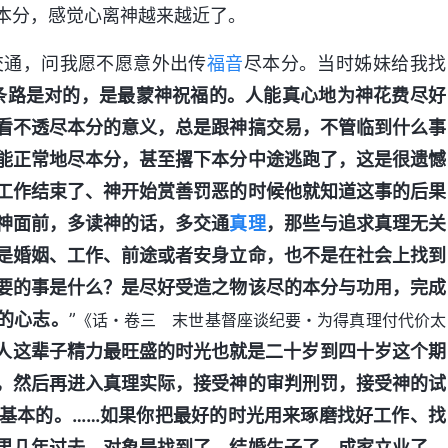
本分，感觉心离神越来越近了。
交通，问我愿不愿意外出传
福音
尽本分。当时姊妹给我找
条路是对的，是最蒙神祝福的。人能真心地为神花费尽好
看不透尽本分的意义，总是跟神搞交易，不管临到什么事
能正常地尽本分，甚至撂下本分中途逃跑了，这是很遗憾
工作结束了、神开始赏善罚恶的时候他就知道这事的后果
神面前，多读神的话，多交通
真理
，那些与追求真理无关
是婚姻、工作、前途或者安身立命，也不是在社会上找到
要的事是什么？是尽好受造之物该尽的本分与功用，完成
的心志。
”
《话・卷三 末世基督座谈纪要・为得真理付代价太
人这辈子精力最旺盛的时光也就是二十岁到四十岁这个期
，然后再进入真理实际，接受神的审判刑罚，接受神的试
基本的。……如果你把最好的时光用来琢磨找好工作、找
果几年过去，对象是找到了，结婚生子了，成家立业了，