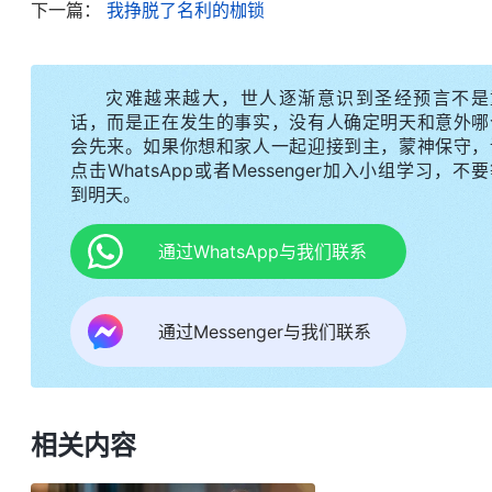
下一篇：
我挣脱了名利的枷锁
好睡上一觉都是一种奢求，身心的双重折磨一度让我
重要的事，但我放不下对理想和名利的追求，还因此
灾难越来越大，世人逐渐意识到圣经预言不是
追求做人上人从外表看是正当的，实际上这是撒但利
话，而是正在发生的事实，没有人确定明天和意外哪
名利不惜牺牲健康，而且在追逐名利的过程中我心离
会先来。如果你想和家人一起迎接到主，蒙神保守，
点击WhatsApp或者Messenger加入小组学习，不
生命不负责任，耽误我追求真理蒙拯救。明白了这
到明天。
会、尽本分上。
通过WhatsApp与我们联系
因为临近毕业我迟迟不找工作，爸爸和我大吵了
场卖货、时间比较自由的工作，这样能一边尽本分一
通过Messenger与我们联系
都去大城市的知名公司实习，我心里有点不平衡，以
好。这时，爸爸知道我去商场卖货说了一句：“供你
我的心口，我有些动摇了，“我曾经受了那么多苦就
我的能力足可以找到更好、更光鲜的工作，如果同学
相关内容
神祷告：“神哪，我知道追求名利是不对的，但是看