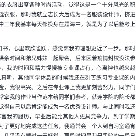
档的衣服出席各种时尚活动，觉得这是一个十分风光的职
缝衣服，那时我就立志长大后成为一名服装设计师，挤进
中三年我基本每天都投身在题海中，就是为了以后能考上
通知书，心里欢欣雀跃，感觉离我的理想更近了一步。那时
课余时间和弟兄姊妹一起聚会，后来因着疫情封校没法参
多，我的时间和精力慢慢被专业课占有，心离神也越来越
认真听，其他同学休息的时候我还在刻苦练习专业课的内
金，我很高兴。之后在专业课上我更加刻苦努力，同学们
常拿我的作业当作范本给同学们参考，就连学院的院长都
觉得自己以后肯定能成为一名优秀设计师。与此同时我还
丰富我的履历，毕业后能比其他人更具竞争力。到了学期
为了更好地完成这些任务，我通常会一个人到自习室通宵
，几乎没有睡过一天好觉。那段时间是我最黑暗的一段日