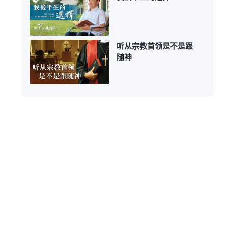
听从宗教首领是不是跟
随神