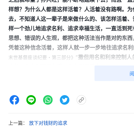
样想？为什么人都是这样活着？人活着没有路啊。为
去，不知道人这一辈子是来做什么的、该怎样活着、
样一个劲儿地追求名利、追求幸福生活，一直活到死
思想、错误的人生观，都把这种活法当作是对的东西
凭着这种信念活着，这样人就一步一步地往追求名利
“
撒但用名和利来控制人
末世基督座谈纪要・第三部分》
吃苦，为名利忍辱负重，为名利牺牲自己的一切，为
一个无形的枷锁，这个枷锁戴在人身上，人没有能力
的情况下一步一步艰难地往前走。为着这个名和利，
代又一代的人被毁在了撒但的名和利当中。
”
《话・
“撒但利用‘吃得苦中苦，方为人上人’‘人往高处走，
人，让人追求出人头地、做人上人。人不断地追求名
上一篇：
放下对钱财的追求
的高看羡慕才是有价值的人生，是幸福的，为了考上
中，过度消耗身体。如愿考上大学后，为了实现自己