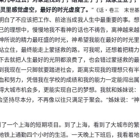
心灵里感觉虚空，最好的时光虚度了。
”
《话・卷三 末世基
明白了不应该把工作、前途当成我人生中最重要的事。想
己的理想中，慢慢地我不看神的话也不祷告，离神越来越
神所说的精力最旺盛的时光，神希望我能在最好的时光里
站立住，最终能走上蒙拯救的路。可我呢，还想着把精力
下去就把人生最好的光阴都浪费了，也会错过蒙拯救的最
到我现在一只脚就要踏进社会，距离实现我的理想只有半
血和努力，凭借我在学校的成绩和我的能力一定能闯出属
得大城市机会多，更能实现自己的梦想。我就和姊妹说：
会坚持尽本分，不再像以往只满足于聚会。”姊妹说：“神
到了一个上海的短期项目。到了上海，看到了大城市的繁
地铁上通勤四个小时的生活。一天晚上下班后，我看着地