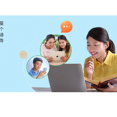
陷入抑郁的边缘。我明知道尽本分、追求真理才是人生最
拒绝了外出尽本分的机会。现在我明白了，为理想努力、
童
用名利来控制我的思想，让我不断地追求名利，为了得到
个
神越来越远，甚至不吃喝神的话、不祷告，这是对自己的
请
要等
些，我放下了去大城市发展的想法，把更多的时间用在聚
一架，不再给我生活费了。于是，我在网上找了一个在商
边维持生活。但看到朋友圈里那些昔日成绩不如我的同学
往他们各方面能力都不如我，但是他们现在的工作都比我
上这么多年大学就去卖货呀！”这句话像一根刺一样扎在了
是为了实现我的理想，现在我放下这一切是正确的吗？以
们都知道我现在去卖货肯定也会笑话我。”我就在心里向
到身边的同学找的工作都比我好，我还是有点不甘心，我