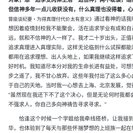
但信神多年一点儿收获没有，什么真理也没得着，
通过看神的话我
督座谈纪要・为得真理付代价太有意义》
想因着疫情封校我不能聚会，活在追求学业有成和自
远，就和不信神的人一样了。我才二十岁出头，正值
追求真理进入真理实际，这样无论临到什么试探都能
都用在追求理想、出人头地上，如果我继续这样追求
好时机。我知道尽本分对我的生命长进有益处，可想
步之遥了，我不甘心放弃。这些年我付出了这么多心
于自己的天地。当时我一心想去上海、北京发展，觉
“虽然现在我还下不了这个决心，但是无论何时我都
不强求人，你自己多向神祷告寻求寻求。”
恰逢这个时候一个学姐给我牵线搭桥，让我接
华，也体验到了每天与那些怀揣梦想的上班族一起在