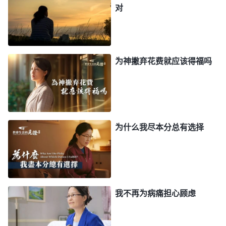
对
我就担心自己哪天也会像父亲和姑妈一样突然死去。
信神后我把病交托给神，希望神能为我医治，可尽了
几年本分后血压不但没降还一直升高，我就担心自己
为神撇弃花费就应该得福吗
哪天突然暴毙身亡，尤其看到有些人因高血压并发症
导致生活不能自理，我就更担心自己有一天也会变成
他们那样，活在病痛的愁苦忧虑中到处打听药方，根
本没心思尽本分。我把精力都用在治病上，尽本分涉
为什么我尽本分总有选择
及的原则也无心去学习，新人有问题我也不着急交通
解决，给浇灌工作带来了影响。这时我才看清，我活
在病痛的愁苦忧虑中只会越来越恐慌、黑暗，整个人
都在死亡的笼罩下提心吊胆，心离神也越来越远。我
不愿再这样悖逆地活着，就向神祷告，求神带领我从
我不再为病痛担心顾虑
愁苦忧虑的负面情绪中走出来。