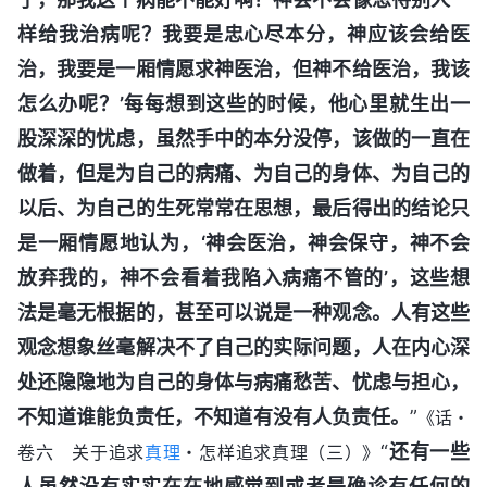
样给我治病呢？我要是忠心尽本分，神应该会给医
治，我要是一厢情愿求神医治，但神不给医治，我该
怎么办呢？’每每想到这些的时候，他心里就生出一
股深深的忧虑，虽然手中的本分没停，该做的一直在
做着，但是为自己的病痛、为自己的身体、为自己的
以后、为自己的生死常常在思想，最后得出的结论只
是一厢情愿地认为，‘神会医治，神会保守，神不会
放弃我的，神不会看着我陷入病痛不管的’，这些想
法是毫无根据的，甚至可以说是一种观念。人有这些
观念想象丝毫解决不了自己的实际问题，人在内心深
处还隐隐地为自己的身体与病痛愁苦、忧虑与担心，
不知道谁能负责任，不知道有没有人负责任。
”
《话・
“
还有一些
卷六 关于追求
真理
・怎样追求真理（三）》
人虽然没有实实在在地感觉到或者是确诊有任何的