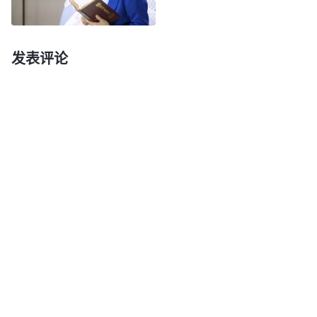
之后，我又看到神的话：“
每个人的寿命都是神
命定好的，虽然这个病在医学上看就是该死的病，但
在神那儿看，你的寿命还没到，还不到死期，你想死
发表评论
也死不了。如果神在你身上有托付，你的使命还没有
完成，你即使得了该死的病也死不了，神是不会把你
挪去的，即使你不祷告、不寻求真理，也不注重治
疗，甚至耽误治疗了，但也死不了。……当然，无论
是得病还是不得病，生活中人都得具备一些保健常
识，这是神给人的本能，是神给人的自由意志里面应
该具备的理智与常识。现在你得病了，对待这个病你
也应该明白一些保健、治疗的常识，这是人应该做
的，但是你对待病的这个方式并不是为了挑战神给你
命定的寿数，也不是为了保障你能活到神给你命定的
寿数。这话是什么意思呢？可以这么说，在消极方