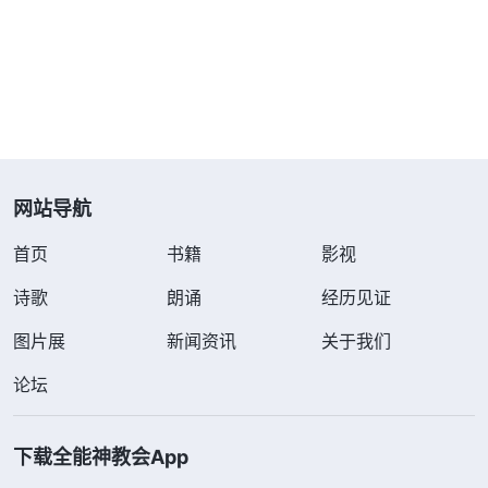
面，你就是不把这病当回事，该怎么尽本分还怎么尽
本分，稍微比别人多休息一点，本分没耽误，这个病
也不会恶化，不会导致病死，这就看神怎么作。就是
说，你这个人在神那儿命定的寿数还没到，你有病神
也不会让你死。如果你的病还没有到死的程度，但寿
数到了，神随时就把你挪走了，那不就在乎神的一个
网站导航
意念吗？这在乎神的命定啊！
”
《话・卷三 末世基督
首页
书籍
影视
从神的话中我明白了，人的寿命
座谈纪要・第三部分》
长短都是神的命定，不在乎人有病或无病，也不在乎
诗歌
朗诵
经历见证
人的病情是轻还是重。就像我母亲，从我记事起她就
图片展
新闻资讯
关于我们
一直有病，经常去医院，常年吃药，家里人都说我妈
论坛
肯定活不过我爸，因我爸身体好，几十年来我们从来
没见他吃过药。可没想到我爸突然得了脑出血就死
下载全能神教会App
了，而我妈是医生的常客却活得好好的。从这些实例