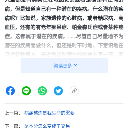
病，但是知道自己有一种潜在的疾病。什么潜在的疾
病呢？比如说，家族遗传的心脏病，或者糖尿病、高
血压，还有的有老年痴呆症、帕金森氏症或者某种癌
症，这都属于潜在的疾病。……尽管自己尽量地不为
潜在的疾病而做什么，但还是时不时地、下意识地在
寻找各种偏方，来避免这种潜在的疾病在某一天、某
个时辰、某个自己还不知情的情况下突然降临在自己
阅读更多
身上。有些人就时不时地抓一些中草药来吃，有些人
时不时就打听一些偏方备用，有些人时不时就在网上
查找一些锻炼的小办法来锻炼、实验。虽然它是一种
潜在的疾病，但还是在人心里占据重要的位置，虽然
人没有感觉到任何的不适、任何的症状，人还是对此
上一篇：
病痛熬炼是我生命的需要
充满了担心、忧虑，内心深处为此而愁苦、而消沉，
下一篇：
尽本分怎么变成了交易
总盼望借着祷告、借着尽本分来减轻、消除自己内心