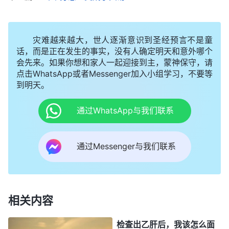
深处的这种负面情绪。……虽然生老病死这是人之常
情，这是人一生当中都不可避免的事，但是这些有特
灾难越来越大，世人逐渐意识到圣经预言不是童
殊体质、特殊病痛的人，他们还是在尽本分或者不尽
话，而是正在发生的事实，没有人确定明天和意外哪个
会先来。如果你想和家人一起迎接到主，蒙神保守，请
本分的过程中为自己肉体的难处、肉体的病痛而陷入
点击WhatsApp或者Messenger加入小组学习，不要等
愁苦、忧虑与担心，担心自己的病痛，担心病痛会给
到明天。
自己的生活带来很多的不便，还有这个病痛会不会严
通过WhatsApp与我们联系
重，严重了之后后果会怎样，会不会死亡。这一系列
的问题让人在一些特殊的环境之下、在一定的背景之
通过Messenger与我们联系
下陷入深深的愁苦、忧虑与担心之中不能自拔，甚至
有些人因着已知的严重的病痛或者是潜在的不能摆脱
的病痛而活在了愁苦、忧虑、担心之中，被这样的负
面情绪左右着、影响着、控制着。
”
《话・卷六 关于
相关内容
神的话揭示的正是我
追求真理・怎样追求真理（三）》
检查出乙肝后，我该怎么面
的情形，自从我得知自己有高血压并且有家族病史，