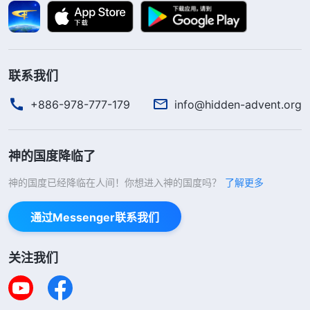
看到，人什么时候死不是人说了算，即使人没有病寿
数到了也得死，若寿数没到就是得了该死的病也死不
了，一切都在乎神的命定。可我总想把生死攥在自己
联系我们
手里，自己掌管自己的命运，我对神的全能主宰不认
识，真是太无知狂妄了！认识到这里，我从心里厌憎
+886-978-777-179
info@hidden-advent.org
自己，愿把自己的病交在神的手中。这时我心里释放
多了，不再那么愁苦忧虑了。
神的国度降临了
后来弟兄姊妹给我发来一段神的话，看了神的话
神的国度已经降临在人间！你想进入神的国度吗？
了解更多
我才明白病痛临到有神的良苦用心。神说：“
神在一
通过Messenger联系我们
个人身上安排一种病痛，或大或小，目的不是为了让
你体会病痛的来龙去脉，病痛对人的危害，病痛给人
关注我们
带来的种种不便、难处，还有病痛给人带来的种种感
觉，不是让你在病痛中体会病痛，而是让你在病痛中
学到功课，学会摸神的心意，认识人在病痛之中所流