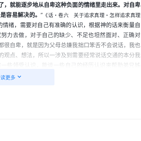
了，就能逐步地从自卑这种负面的情绪里走出来。对自卑
，是容易解决的。
”
《话・卷六 关于追求真理・怎样追求真理
的情绪，需要对自己有准确的认识，根据神的话来衡量自
就努力去做，对于自己的缺少、不足也坦然面对、正确对
都很自卑，就是因为父母总嫌我拙口笨舌不会说话，我也
的观点、想法，所以一涉及到需要经常说话交通的本分我
有一些领受认识，能谈一些自己的经历认识来帮助弟兄姊
解决一些，虽然我表达能力差，说话啰唆，但是不至于什
阅读更多
死病，借着写文章、多操练交通是能够补足一些的。认识
，也能积极配合了。看到弟兄姊妹尽本分存在什么问题，
妹的工作进度，了解他们有什么难处，跟他们一起商量解
能找到一些路途。这样实际地配合，看到我也能把自己想
长的本分就有了一些信心。过了一段时间，带领来找我，
意外又高兴，但是很快我就想到自己语言表达能力差，做