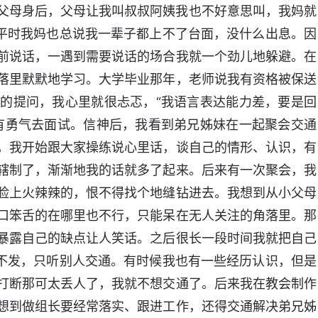
父母身后，父母让我叫叔叔阿姨我也不好意思叫，我妈就
”平时我妈也总说我一辈子都上不了台面，没什么出息。因
前说话，一遇到需要说话的场合我就一个劲儿地躲避。在
落里默默地学习。大学毕业那年，老师说我有资格被保送
的提问，我心里就很忐忑，“我语言表达能力差，要是回
有勇气去面试。信神后，我看到弟兄姊妹在一起聚会交通
，我开始跟大家操练说心里话，谈自己的情形、认识，有
辖制了，渐渐地我的话就多了起来。后来有一次聚会，我
脸上火辣辣的，恨不得找个地缝钻进去。我想到从小父母
口笨舌的在哪里也不行，只能呆在无人关注的角落里。那
暴露自己的缺点让人笑话。之后很长一段时间我就把自己
言不发，只听别人交通。有时候我也有一些经历认识，但是
打断那可太丢人了，我就不想交通了。后来我在教会制作
想到做组长要经常落实、跟进工作，还得交通解决弟兄姊