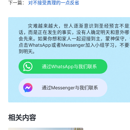
下一篇：
对不接受真理的一点反省
个组长还勉强，组里这几个弟兄姊妹也都知道我半斤
多，聚会、落实工作还得带头交通，就我这口才，一
人可丢大了。我就跟带领说：“我不行，我不是那块
灾难越来越大，世人逐渐意识到圣经预言不是
规自己，操练看看，有难处一起配搭着解决。我答应
话，而是正在发生的事实，没有人确定明天和意外哪
会先来。如果你想和家人一起迎接到主，蒙神保守，
点击WhatsApp或者Messenger加入小组学习，不
之后，我就在心里琢磨：我也认识到自己是受自
到明天。
做负责人，总想逃避呢？一次灵修时，我看到两段神
裹自己，总粉饰自己、伪装自己让别人高看，让别人
通过WhatsApp与我们联系
看，这是什么性情？这是狂妄、虚伪、假冒为善，这
么打、怎么斗、怎么杀，他们都不许人报道，也不
通过Messenger与我们联系
盖，在面向公众的时候还极力地粉饰自己，说他们多
撒但本性突出的一点就是欺瞒哄骗。欺瞒哄骗的目的
与实质，从而达到长久统治的目的。普通人虽然没有
相关内容
中有好的评价、有高的地位，这就是败坏性情，不明
“
人总不敞开心，总掖着藏着，假装正经