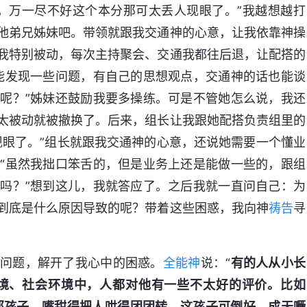
，万一尽不好这个本分那可太丢人现眼了。”我越想越打
他弟兄姊妹吧。带领就跟我交通神的心意，让我依靠神操
我特别被动，每次主持聚会、交通我都往后退，让配搭的
能发现一些问题，有自己的思想观点，交通神的话也能谈
呢？”姊妹还鼓励我要多操练。可是不管她怎么说，我还
太被动就被撤换了。后来，组长让我跟她配搭负责组里的
现眼了。”组长就跟我交通神的心意，还说她需要一个懂业
“虽然我拙口笨舌的，但是业务上还是能做一些的，跟组
吗？”想到这儿，我就答应了。之后我就一直问自己：为
到底是什么原因导致的呢？带着这些困惑，我向神
祷告
寻
的问题，解开了我心中的困惑。
全能神
说：“
有的人从小长
境、社会环境中，人都对他有一些不太好的评价。比如
那孩子，嘴甜得把人哄得团团转，这孩子可倒好，成天噘