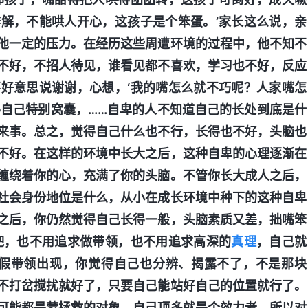
解，不能哄人开心，这孩子是个笨蛋。’家长这么说，亲
他一定的压力。在经历这些周遭环境的过程中，他不知不
不好，不招人待见，谁看见都不喜欢，学习也不好，反应
好意思说谢谢，心想，‘我的嘴怎么就不巧呢？人家嘴怎
得自己特别窝囊，……自卑的人不知道自己的长处到底是什
来事。总之，觉得自己什么也不行，长得也不好，头脑也
不好。在这样的环境中长大之后，这种自卑的心理逐渐在
缠绕着你的心，充满了你的头脑。不管你长大成人之后，
社会身份地位是什么，从小在成长环境中种下的这种自卑
之后，你仍然觉得自己长得一般，头脑素质又差，拙嘴笨
吧，也不用追求做带领，也不用追求高深的
真理
，自己就
、假带领出现，你觉得自己也分辨、揭露不了，不是那块
不打岔搅扰就好了，只要自己能站好自己的位置就行了。
可能都是蒙拯救的对象，自己顶多就是个效力者，所以对