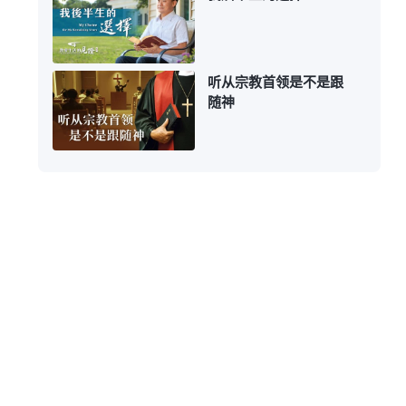
听从宗教首领是不是跟
随神