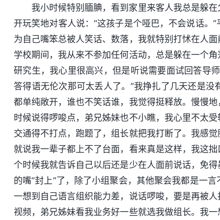
我小时候特别腼腆，看到家里来客人我总是躲在
开玩笑地对客人说：“这孩子是个哑巴，不会说话。
为自己嘴笨总被人笑话、数落，我就特别打怵在人面
学校期间，我从来不参加任何活动，总是躲在一个角
研究生，我心里很高兴，但是听说需要面试回答导师
答得语无伦次那可太丢人了。”我挣扎了几天还是没
都单纯敞开，谁也不笑话谁，我觉得挺释放。慢慢地
时候说得啰唆点，弟兄姊妹也不小瞧，我心里不太受
交通得不打点，跑题了，组长就把我打断了。我感觉
就说我一辈子都上不了台面，看来真是这样，我这拙
个时候我就告诉自己以后还是少在人面前说话，免得
的嘴“封上”了，除了小组聚会，其他聚会我都是一
一想到自己语言组织能力差，说话啰唆，要是再被人
视频，弟兄姊妹看我业务好一些就选我做组长。我一