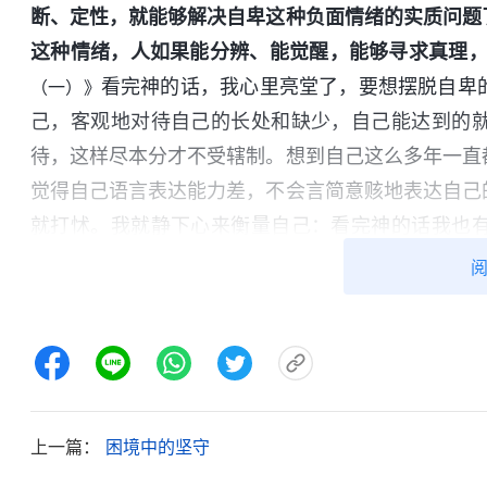
断、定性，就能够解决自卑这种负面情绪的实质问题
这种情绪，人如果能分辨、能觉醒，能够寻求真理
看完神的话，我心里亮堂了，要想摆脱自卑
（一）》
己，客观地对待自己的长处和缺少，自己能达到的
待，这样尽本分才不受辖制。想到自己这么多年一直
觉得自己语言表达能力差，不会言简意赅地表达自己
就打怵。我就静下心来衡量自己：看完神的话我也
妹，他们说也能得到一些造就；业务上的问题我也能
么话也说不清楚、什么工作也作不了，而且这也不是
到这些，我对尽组长的本分就没有太大的思想压力了
我就尽所能地去帮助解决，也经常跟进组里弟兄姊
决，自己解决不了的就找配搭的姊妹商量，最后也都
要说的表达清楚，弟兄姊妹也能听明白，我对尽好组
上一篇：
困境中的坚守
说他们商量后想培养我做负责人。得知这个消息我既