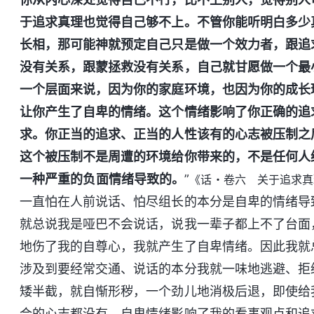
于追求真理也觉得自己够不上。不管你能听明白多少
长相，那可能神就预定自己只是做一个效力者，跟追
没有关系，跟蒙拯救没有关系，自己就甘愿做一个最
一个层面来说，因为你的家庭环境，也因为你的成长
让你产生了自卑的情绪。这个情绪影响了你正确的追
求。你正当的追求、正当的人性该有的心志被压制之
这个被压制不是周遭的环境给你带来的，不是任何人
一种严重的负面情绪导致的。
”
《话・卷六 关于追求真
一直怕在人前说话、怕尽组长的本分是自卑的情绪导
就总说我是哑巴不会说话，说我一辈子都上不了台面
地伤了我的自尊心，我就产生了自卑情绪。因此我就
涉及到要经常交通、说话的本分我就一味地逃避、拒
矮半截，就自惭形秽，一个劲儿地消极后退，即使给
合的心志都没有。自卑情绪影响了我的看事观点和追