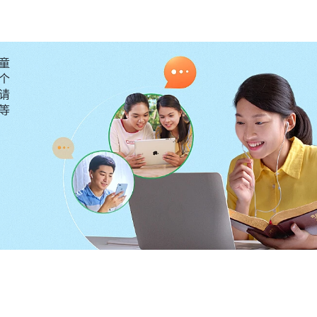
八两，交通得不好他们也能理解，可是做负责人接触的人
开口交通就得暴露自己的缺少，交通得不好让人笑话那丢
料，还是培养别的姊妹吧。”带领就交通帮助我，让我别定
童
先配合一段时间。
个
请
要等
卑情绪的影响，也能正确对待自己了，可为什么还是不敢
的话，对自身的问题看清楚了一些。神说：“
有的人总包
看不到他的毛病、缺点，总想把自己最好的那一面显给人
是撒但性情，是邪恶的东西。就如撒但政权里的人背后怎
许人揭露，怕人民看见他们的恶魔面目，还想方设法地掩
么爱人民，多么伟大、光荣、正确，这就是撒但的本性。
是为了什么？就是为了蒙蔽人，不让人看清它的本来面目
权力、地位，但他也想让人对他有好的看法，也想在人心
白真理就认识不到。
”
《话・卷三 末世基督座谈纪要・做人
，总想让人高看，让人测度不透，都佩服你，这样的人是