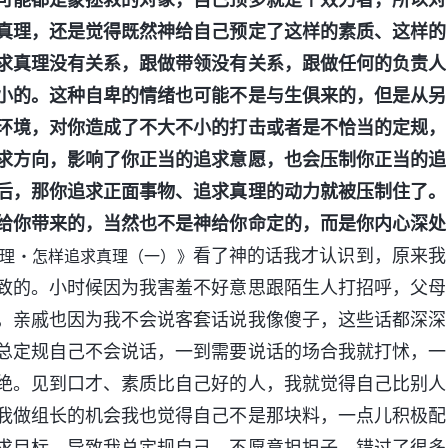
真理，还是觉得既然神给自己预定了这样的素质、这样的
求真理没有关系，跟做带领没有关系，跟做任何的负责人
小的。这种自卑的情绪也可能不是与生俱来的，但是从另
环境，对你造成了不大不小的打击或者是不恰当的定规，
求方向，影响了你正当的追求意愿，也会压制你正当的追
后，那你追求正面事物、追求真理的动力就被压制住了。
给你带来的，当然也不是神给你命定的，而是你内心深处
看了神的话我才认识到，原来我
理・怎样追求真理（一）》
致的。小时候因为我害羞不好意思跟陌生人打招呼，父母
，亲戚也因为我不会说客套话说我像傻子，这些话都深深
总定规自己不会说话，一到需要说话的场合我就打怵，一
绝。见到口才、素质比自己好的人，我就觉得自己比别人
我做组长的机会我也觉得自己不是那块料，一点儿积极配
求目标，导致我总定规自己，不愿意担担子，错过了很多