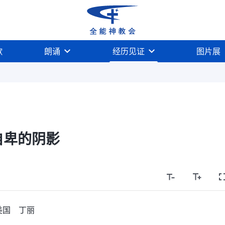
歌
朗诵
经历见证
图片展
自卑的阴影
美国 丁丽