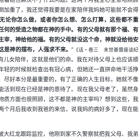
倒加重了，我还觉得我要是在家陪伴我妈她可能就不会得
无论你怎么做，或者你怎么想、怎么打算，这些都不重
任何的受造之物都在神的手中。有的父母就有那个福、有
主宰，神给他的福。有的父母就没这个命，神就没给他安
这是神的摆布，人强求不来。
”
《话・卷三 末世基督座谈纪
有儿女陪伴，这就是他们的命。我在对待父母上也应该顺
年轻的时候就检查出有冠心病，但她还一直拼命地干活挣
、尽好本分是最重要的，有了正确的人生目标，她就不像
能活到现在已经是神的恩待了。现在我父母老了，虽然身
物质方面也很照顾，这不都是神的主宰吗？想到这些，我
两个月后我收到我爸的来信，说我妈的病好多了，现在能
弟被大红龙跟踪监控，他刚到家不久警察就把我父母、我弟