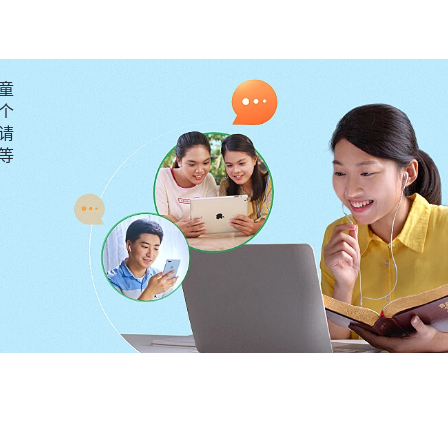
，不应该是一场交易，所以你不必用偿还的思想来对待父
对待父母、还报父母，来处理与父母之间的这层关系，这
童
限制，被肉体的情感捆住手脚，很难从肉体的情感纠葛里
个
父母对你的期望你没有义务一一都实现，没有义务为他们
请
要等
，也有神为你制定的人生道路、为你制定的命运，与父母
读了神的话我明白了，任何一种生物繁衍了后代
（十七）》
种生物制定的法则、规律，是一种责任与义务，不属于恩
顺的小鹿、羚羊，它们繁衍了后代都会抚养幼崽，给幼崽
崽能独立生存，这是出于本能。我又想到我家养的家禽，
小鸡先吃，有危险临到时母鸡也会冲向前，到下雨天或者
小鸡护在翅膀底下，直到小鸡长大能独立生存了自然离开
给动物和人类制定的生存规律，是一种责任与义务，是无
得亏欠父母的那个包袱一下子放下了。一直以来，我把父
债，压得我疲惫痛苦，看了神的话我心里释放了，父母抚