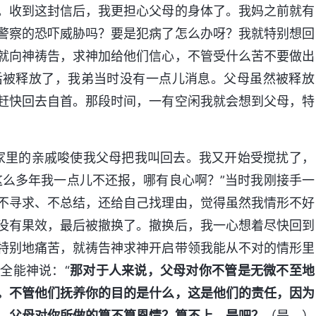
。收到这封信后，我更担心父母的身体了。我妈之前就有
警察的恐吓威胁吗？要是犯病了怎么办呀？我就特别想回
就向神祷告，求神加给他们信心，不管受什么苦不要做出
后被释放了，我弟当时没有一点儿消息。父母虽然被释放
赶快回去自首。那段时间，一有空闲我就会想到父母，特
，家里的亲戚唆使我父母把我叫回去。我又开始受搅扰了，
这么多年我一点儿不还报，哪有良心啊？”当时我刚接手一
不寻求、不总结，还给自己找理由，觉得虽然我情形不好
没有果效，最后被撤换了。撤换后，我一心想着尽快回到
特别地痛苦，就祷告神求神开启带领我能从不对的情形里
全能神说：“
那对于人来说，父母对你不管是无微不至地
。不管他们抚养你的目的是什么，这是他们的责任，因为
，父母对你所做的算不算恩情？算不上，是吧？
（是。）