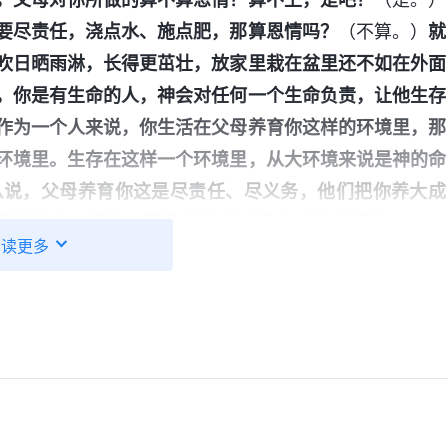
要尽责任，浇点水、施点肥，那算恩情吗？
（不算。）
就
吹日晒雨淋，长得更茁壮，放家里栽在盆里还不如在外面
，你是有生命的人，神会对任何一个生命负责，让他生存
作为一个人来说，你生活在父母养育你这样的环境里，那
环境里。生存在这样一个环境里，从大环境来说是神的命
么说，父母养育你这是尽责任、尽义务，他们把你养大成
果不算什么恩情，那能不能说这是你应该享受的？
（可
阅读更多
，因为你在未成年期间，你所扮演的角色就是被抚养的角
并不是接受了父母的恩惠与恩情。任何一种生物，生儿育
牛、羊，甚至老虎，繁衍了后代之后都要抚养，没有一种
生物生存的一种自然现象，是生物的一种本能，它归结不
人类制定的一种规律。所以，父母抚养你这并不是一种恩
对你尽了责任，在你身上花了多少心血、花了多少钱，不
是责任、义务，那就应该是免费的，不应该来索取报酬。