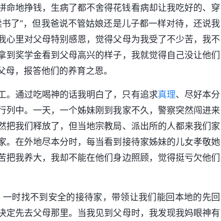
拼命地挣钱，生病了都不舍得花钱看病却让我吃好的、穿
读书了”，但我爸说不管姑娘还是儿子都一样对待，还说我
我心里对父母特别感恩，觉得父母为我受了不少苦，我不
拿到奖学金看到父母高兴的样子，我就觉得自己没让他们
父母，报答他们的养育之恩。
工。通过吃喝神的话我明白了，只有追求
真理
、尽好本分
行列中。一天，一个姊妹刚到我家不久，警察突然闯进来
然把我们释放了，但当地宗教局、派出所的人都来我们家
家。在外地尽本分时，每当看到接待家姊妹的儿女孝敬她
苦把我养大，我却不能在他们身边照顾，觉得挺亏欠他们
重，一时找不到安全的接待家，带领让我们能回本地的先回
决定先去父母那里。当我见到父母时，我发现我妈眼神有