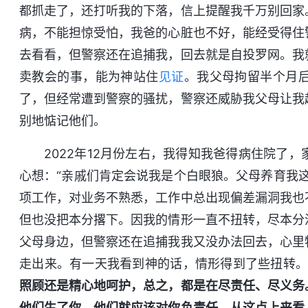
都抓走了，还打听我的下落，信上提醒我千万别回家
病，不能担惊受怕，我爸的心脏也不好，能经受得住
去看看，但警察还在追捕我，回去就是自投罗网。我
卖教会的事，能为神站住
见证
。我父母拘留半个月
了，但经常遭到警察的骚扰，警察还威胁我父母让我
别地惦记他们。
2022年12月份左右，我得知我爸得病住院了
心想：“亲戚们肯定会说我是个白眼狼。父母养育我
项工作，对业务不熟悉，工作中总出现偏差漏洞我也
但也没把本分撂下。因我的情形一直不扭转，尽本分
父母身边，但警察还在追捕我我又没办法回去，心里
走出来。有一天我看到神的话，情形得到了些扭转。
照顾还是精心地呵护，总之，都是在尽责任、尽义务
他们生了你，他们就应该对你负责任。从这点上来看