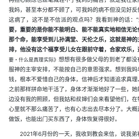
我妈，甚至本分都不顾了，可我妈的病不但没见好反
这病了，这不是不信派的观点吗？我看到神的话：“
要，重要的是你能不能明白、能不能真实地相信无论
那个命，能享受到儿孙满堂、天伦之乐，这就是神的
排，他没有这个福享受儿女在跟前守着，合家欢乐，
想想有很多做父母的到老了都没
要・什么是真理实际》
服神的主宰安排，不能按自己的意思强求。想到我妈
钱，根本不爱惜自己的身体，信神后才知道追求真理
之前那样拼命地干活了，身体才渐渐地好了一些，她
边没有我的照顾，但我姑和叔婶们会来看望他们，在
心里就不那么痛苦了，也有心志出去尽本分了。大概
做饭，也能出门买东西了，身体恢复得很好。
2021年6月份的一天，我收到教会来信，说我