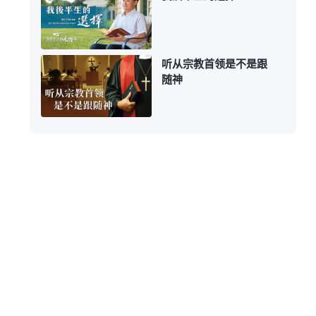
听从宗教首领是不是跟
随神