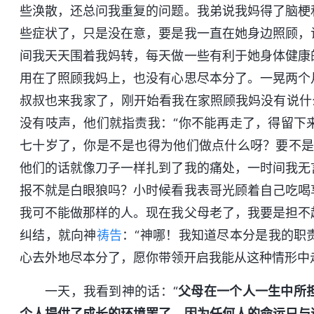
些涣散，还总问我重复的问题。我弟说我妈得了脑梗
些症状了，只是没在意，要是我一直在她身边照顾，
间我天天围着我妈转，每天做一些有利于她身体健康
用在了照顾我妈上，也没有心思尽本分了。一晃两个
叔叔也来我家了，刚开始看我在家照顾我妈没有说什
没有吱声，他们就指责我：“你不能再走了，得留下
七十岁了，你是不是也得为他们做点什么呀？要不是
他们的话就像刀子一样扎到了我的痛处，一时间我无
报不就是白眼狼吗？小时候看我表哥光顾着自己吃喝
我可不能做那样的人。现在我父母老了，我要是担不
纠结，就向神
祷告
：“神哪！我知道尽本分是我的职
心去外地尽本分了，愿你带领开启我能从这种情形中
一天，我看到神的话：“
父母在一个人一生中所
个人提供了成长的环境罢了，因为任何人的命运只与