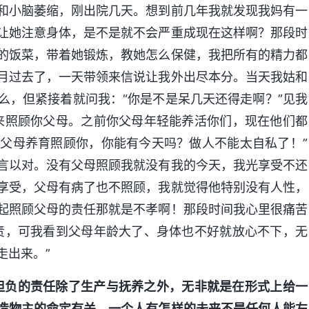
和小脑萎缩，刚出院几天。想到前几年我就发现我妈有一
让她注意身体，是不是就不会严重成现在这样啊？那段时
的饭菜，带着她锻炼，教她怎么保健，我把所有的精力都
月过去了，一天带领来信说让我外出尽本分。当天我姑和
么，但紧接着就问我：“你是不是呆几天还得走啊？”见我
来照顾你父母。之前你父母年轻能养活你们，现在他们都
父母养育照顾你，你能有今天吗？做人不能太自私了！”
言以对。没有父母照顾我就没有我的今天，我光享受不还
享受，父母有病了也不照顾，我就觉得他特别没有人性，
起照顾父母的责任那就是不孝啊！那段时间我心里很痛苦
责，可我看到父母年龄大了、身体也不好就放心不下，无
走出来。”
担负的责任除了生产与抚养之外，无非就是在形式上给一
造物主的命定有关，一个人有怎样的未来不是任何人能左