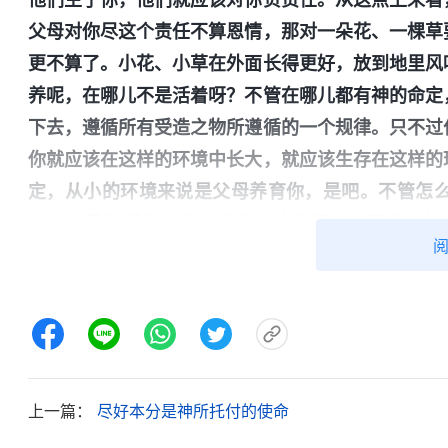
父母对你尽这个责任不算恩情，那对一朵花、一棵草
更不算了。小花、小草在外面长得更好，放到地里风
养呢，在哪儿不是活着呀？不管在哪儿都有神的命定
下去，遵循所有受造之物所遵循的一个规律。只不过
你就应该在这样的环境中长大，就应该生存在这样的
定，从小的环境来说是父母养育你，是吧。不管怎
人，这是他们的义务与责任，这不算什么恩情。如
以。）
这是你应该享受的一种权利，你就应该被抚养
色。所以，你只是接受了父母对你尽的一种责任，但
女、繁衍后代、抚养后代都是一种责任，比如小鸟、
生物是不抚养后代的，也可能有例外，但很少，这是
到恩情这里面去，这只是在遵循造物主给动物、给
上一篇：
尽好本分是神所托付的使命
情。从这一点上可以说，父母并不是你的债主，他们
应该让你偿还，因为这是他们作为父母的责任。既然