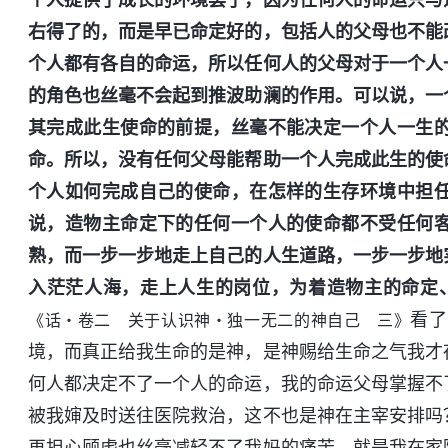
右得了的，而是早已命定好的，包括人的父母也不能
个人都有各自的命运，所以任何人的父母对于一个人
的角色也丝毫不会起到推波助澜的作用。可以说，一
其完成此生使命的前提，丝毫不能决定一个人一生
命。所以，没有任何父母能帮助一个人完成此生的使
个人如何完成自己的使命，在怎样的生存环境中担
说，造物主命定下的任何一个人的使命都不受任何
熟，而一步一步地走上自己的人生道路，一步一步地
入茫茫人海，走上人生的岗位，为着造物主的命定
看了
《话・卷二 关于认识神・独一无二的神自己 三》
境，而真正给我生命的是神，是神赐给生命之气我才
何人都决定不了一个人的命运，我的命运父母掌握不
被我婶及时送往医院救治，这不也是神在主宰安排吗
再担心顾虑也丝毫减轻不了我妈的痛苦，就是我在家