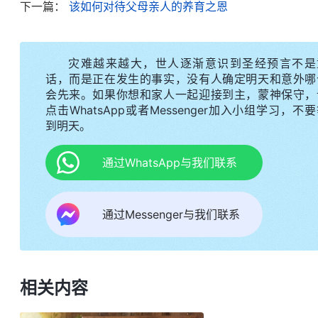
下一篇：
该如何对待父母亲人的养育之恩
父母抚养你只是在尽责任、尽义务，应该是无偿的
母，来处理与父母之间的关系。如果用偿还的思想来
灾难越来越大，世人逐渐意识到圣经预言不是
反倒是不人道的，同时也让人很容易被肉体的情感所
话，而是正在发生的事实，没有人确定明天和意外哪
走出来，甚至会迷失方向。父母不是你的债主，所以
会先来。如果你想和家人一起迎接到主，蒙神保守，
点击WhatsApp或者Messenger加入小组学习，不
的期望买单。就是他们期望他们的，你有自己的选择
到明天。
没有关系。
”
《话・卷六 关于追求真理・怎样追求真理
都会尽其所能地抚养照顾自己的下一代，这是神为各
通过WhatsApp与我们联系
情。就像在动物界，不管是凶悍的老虎、狮子还是温
觅食，有时宁可自己饿着也会按时喂养幼崽，直到幼
通过Messenger与我们联系
母鸡孵出小鸡后就会一直保护照顾它们，觅食时都让
是天热没有躲藏的地方时，母鸡宁可自己受苦也会把
母鸡，母鸡也就完成了它的责任。看到抚养后代是神
相关内容
偿的，不需要任何回报。认识到这些，我心里一直觉
母对我的养育当成恩情，觉得是我这辈子需要偿还的