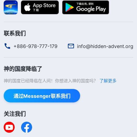
话当作真理来接受了，也不把蒙拯救当回事了，觉得
毕竟还在这个世界上活着，还得靠这些人生活才有出
路。因为受不了社会舆论的谴责，所以你宁可选择放
联系我们
弃真理、放弃神的话去向传统道德观念投降、向撒但
+886-978-777-179
info@hidden-advent.org
权势投降，宁可得罪神也不实行真理。你们说，人可
不可怜？人是不是需要神的拯救？有些人信神多年对
孝敬父母的事还是看不透，真是不明白真理。他始终
神的国度降临了
冲不破这一层世俗关系，他没有这个胆量，也没有这
神的国度已经降临在人间！你想进入神的国度吗？
了解更多
个信心，更没有这个心志，那他就无法达到爱神、顺
通过Messenger联系我们
服神了。
”
《话・卷三 末世基督座谈纪要・认识自己的错
揣摩着神的话，我意识到自己
误观点才能有真实转变》
关注我们
痛苦的根源就是来自传统文化。从小老师就教育我们
要孝敬父母，这是中华民族的传统美德，父母也给我
灌输这种思想——长大后要孝敬老人、孝敬父母，还