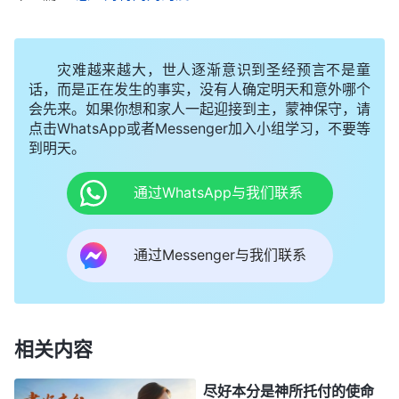
他们要是信神，这就是一家人，是你的父母；他们要
是不信神，那你们走的就不是一条路，他们信奉撒
灾难越来越大，世人逐渐意识到圣经预言不是童
但、供奉魔王，走撒但的道路，跟信神的人是两路
话，而是正在发生的事实，没有人确定明天和意外哪个
人，不是一家人了，他们把信神的人当成对头、仇敌
会先来。如果你想和家人一起迎接到主，蒙神保守，请
了，那你就没有义务照顾他们了，就得彻底断绝了。
点击WhatsApp或者Messenger加入小组学习，不要等
到明天。
孝顺父母和尽本分哪个是真理？当然尽本分这是真
理。在神家尽本分可不是简单地尽点义务、做点自己
通过WhatsApp与我们联系
该做的事，那是尽受造之物的本分，这里有神的托
付，这是你的义务，这是你的责任，这个责任是真正
通过Messenger与我们联系
的责任，是在造物主面前尽你的责任、义务，这是造
物主对人的要求，这是人生大事。而孝敬父母这只是
儿女的责任、义务，绝对不是神的托付，更不符合神
相关内容
的要求。所以，孝敬父母与尽本分这两件事，毫无疑
问的，只有尽本分才是实行真理。尽受造之物的本分
尽好本分是神所托付的使命