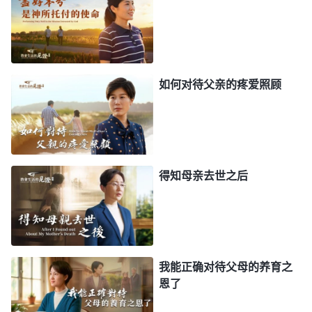
这是真理，这是天职。孝敬父母这是在孝顺人，不属
于尽本分，也不属于实行真理。
”
《话・卷三 末世基
看完神的话我心里释放
督座谈纪要・什么是真理实际》
了一些，明白了孝敬父母属于正面事物，是正常人性
如何对待父亲的疼爱照顾
该做到的，但孝顺父母不是实行真理，尽受造之物的
本分才是实行真理。我父母一直支持我信神尽本分，
对父母尽孝这是我作为儿女该尽的责任。在环境许
可、条件合适的背景下我可以力所能及地去照顾他
得知母亲去世之后
们，为他们排忧解难，尽上儿女该尽的责任。现在我
被警察追捕没法在家照顾他们，而且本分又很忙，这
个时候我应该以本分为主。通过神的话我也明白了，
作为一个受造之物，尽好受造之物的本分这是我的使
我能正确对待父母的养育之
命，是人生中最大的事，是天职，必须得完成。孝顺
恩了
父母只是在尽儿女的责任，并不代表实行真理，更不