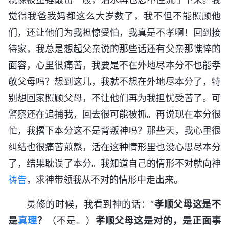
觉得我爸我妈都这么大岁数了，我不但不能照顾他
们，还让他们为我担惊受怕，我真是不孝啊！回到接
待家，我总是想起父亲说的那些话还有父亲那憔悴的
面容，心里很痛苦，我要是不在外地尽本分不也能孝
敬父母吗？想到这儿，我就不想在外地尽本分了，特
别想回家照顾父母，不让他们再为我担忧受苦了。可
警察还在追捕我，回去很可能被抓。再说现在本分很
忙，我撂下本分这不是背叛神吗？那些天，我心里很
纠结也很痛苦煎熬，活在这种情形里也没心思尽本分
了，结果耽误了本分。我知道自己的情形不对就向神
祷告
，求神带领我从不对的情形中走出来。
灵修的时候，我看到神的话：“
孝顺父母这是不
是
真理
？
（不是。）
孝顺父母这是对的，是正面事