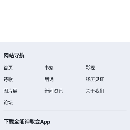
信神必须明白的真理中有这一项吗？没有，神只是交
通了一些原则。神的话里要求人对待人是什么原则？
爱神所爱，恨神所恨，这是人该持守的原则。神所喜
爱的是追求真理的人，是能遵行神旨意的人，这也是
人该喜爱的；不能遵行神旨意的、恨神的、悖逆神
网站导航
的，这是神所厌憎的人，我们也应该厌憎：这是神对
人的要求。……撒但用这些传统文化、道德观念束缚
首页
书籍
影视
着你的思想、你的心思、你的心灵，让你没法接受神
诗歌
朗诵
经历见证
的话，你已经被撒但的这些东西占有了，神的话接受
图片展
新闻资讯
关于我们
不进来。如果你想实行神的话，这些东西在你里面就
会发作搅扰你，使你抵触真理、抵触神的要求，你想
论坛
摆脱传统文化的枷锁也无能为力，你挣扎一段时间之
后就妥协了，还认为传统的道德观念是正确的、是符
下载全能神教会App
合真理的，就把神的话排斥或者放弃了，就不把神的