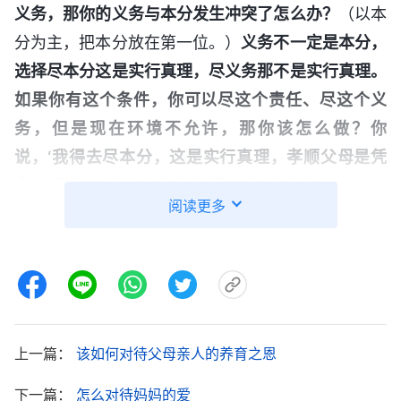
义务，那你的义务与本分发生冲突了怎么办？
（以本
分为主，把本分放在第一位。）
义务不一定是本分，
选择尽本分这是实行真理，尽义务那不是实行真理。
如果你有这个条件，你可以尽这个责任、尽这个义
务，但是现在环境不允许，那你该怎么做？你
说，‘我得去尽本分，这是实行真理，孝顺父母是凭
良心活着，够不上实行真理’，你就应该以本分为
阅读更多
主，守住本分。如果你现在没有本分，也不在外地工
作，就在父母身边，那就想办法照顾他们，尽自己所
能让他们生活得好点儿，少受点苦，但还得根据父母
是什么人。如果父母的人性不好，总拦阻你信神，总
拖累你信神、尽本分，你该怎么办？你该实行的真理
上一篇：
该如何对待父母亲人的养育之恩
是什么？
（弃绝。）
这个时候就得弃绝了，你的义务
尽完了，他们不信神，你没有任何的义务孝敬他们。
下一篇：
怎么对待妈妈的爱