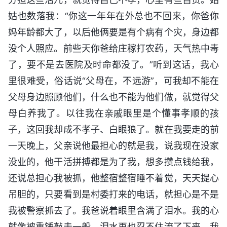
姑也数落我：“你这一年年在外总也不回来，你爸你
妈年龄都大了，以后他俩要是有个病有个灾，身边都
没个人照应。前些天你爸给庄稼打农药，天气热中毒
了，要不是去医院及时命都没了。”听到这话，我心
里很难受，俗话说“父母在，不远游”，可我却不能在
父母身边照顾他们，什么也不能为他们做，就觉得父
母白养我了。以往我在亲戚眼里是个懂事孝顺的孩
子，这回我却成不孝子、白眼狼了。就在我要走的前
一天晚上，父亲说他最担心的就是我，说我现在没家
没业的，他干活拼搏都是为了我，想多攒点钱给我，
还说总担心我被抓，他整宿整宿睡不着觉，天天提心
吊胆的，只要看到是村委打来的电话，就担心是不是
我被警察抓去了。我爸说着眼里含满了泪水。我的心
就像被重锤敲击一般，泪水再也忍不住流了下来。我