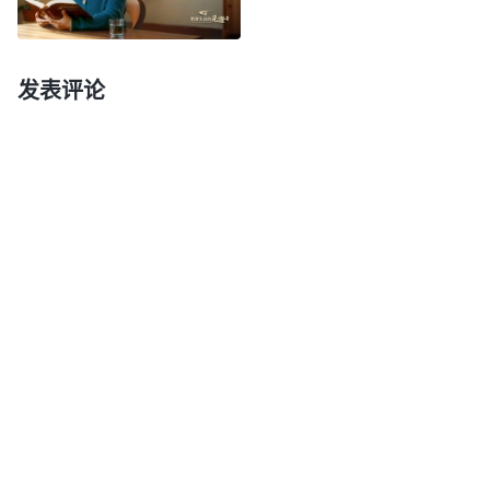
代表顺服神，孝顺父母和尽本分发生冲突了，我应该
选择尽上受造之物的本分。认识到这些，我心里不再
纠结痛苦了，愿意顺服神的主宰安排安下心来尽本
发表评论
分。
后来我又看了一段神的话，对自己的情形有了一
些认识。全能神说：“
受中国传统文化的熏陶，中国
人的传统观念中都认为人应该孝顺父母，如果不孝顺
父母，那就是逆子。人从小就被灌输这些东西，几乎
每个家庭都是这么教育的，学校、社会也是这么教育
的。人的头脑里被灌输这些东西之后，人就觉
得，‘孝顺父母比一切都重要，我要是不孝顺父母，
那我就不是好人，就是逆子，就会受到社会舆论的谴
责，就是没良心的人。’这个观点对不对？神发表那
么多真理人都看见了，神要求人必须孝敬父母了吗？