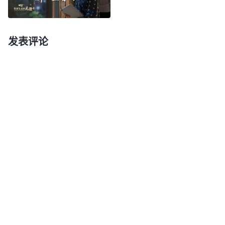
在，这是神的责罚、管教临到了呀！
正好那时，我听说有一处教会的弟兄姊妹发现敌
发表评论
基督作恶，都不揭发、检举，甚至敌基督都被开除
了，他们还包庇、袒护敌基督，结果触怒了神的性
情，整个教会的人都被隔离反省。听到这事后，我感
觉心都在发颤，我在心里一遍遍地问自己：“为什么
我发现假带领就不能及时撤换呢？”我看到神的话
说：“
真理在你身上成为生命的时候，如果谁亵渎
神、谁对神没有敬畏、谁尽本分应付糊弄、谁打岔搅
扰教会工作，你看见了就能按照真理原则对待，该分
辨就分辨，该揭露就揭露。你如果没有真理作生命，
仍是活在撒但性情里，看到恶人、魔鬼打岔搅扰教会
工作你就会视而不见、听而不闻，置之不理，没有任