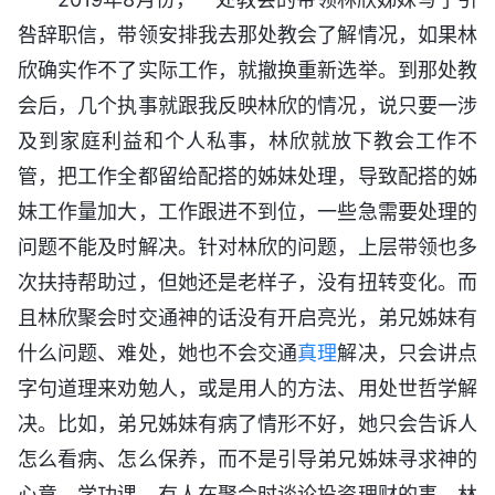
咎辞职信，带领安排我去那处教会了解情况，如果林
欣确实作不了实际工作，就撤换重新选举。到那处教
会后，几个执事就跟我反映林欣的情况，说只要一涉
及到家庭利益和个人私事，林欣就放下教会工作不
管，把工作全都留给配搭的姊妹处理，导致配搭的姊
妹工作量加大，工作跟进不到位，一些急需要处理的
问题不能及时解决。针对林欣的问题，上层带领也多
次扶持帮助过，但她还是老样子，没有扭转变化。而
且林欣聚会时交通神的话没有开启亮光，弟兄姊妹有
什么问题、难处，她也不会交通
真理
解决，只会讲点
字句道理来劝勉人，或是用人的方法、用处世哲学解
决。比如，弟兄姊妹有病了情形不好，她只会告诉人
怎么看病、怎么保养，而不是引导弟兄姊妹寻求神的
心意，学功课。有人在聚会时谈论投资理财的事，林