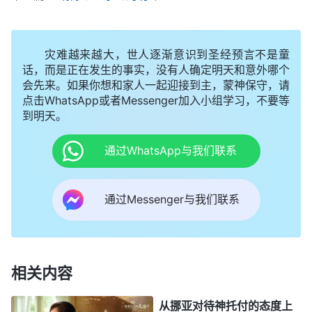
意思、个人的想法，这些事神都鉴察，神都知道。你
以为神不知道呢？那你太愚蠢了！你如果不立即悔
灾难越来越大，世人逐渐意识到圣经预言不是童
改，那你这个人就没有神作工了。为什么没有神作
话，而是正在发生的事实，没有人确定明天和意外哪个
会先来。如果你想和家人一起迎接到主，蒙神保守，请
工？因为神鉴察人心肺腑，人的小鬼道心眼儿神看得
点击WhatsApp或者Messenger加入小组学习，不要等
清清楚楚，人跟神隔着心，不是一条心。主要有哪些
到明天。
东西隔着呢？自己的想法，自己的利益、脸面、地
通过WhatsApp与我们联系
位，还有自己的小鬼道心眼儿。人心里跟神隔着一层
东西，总是另揣心腹事，总是另有存心，这就很麻
通过Messenger与我们联系
烦。
”
读了神的话我认识到，在教会尽本
（神的交通）
分一切都得根据真理原则，对于看不透的事可以商量
寻求达成共识，怎么做对教会工作有利就怎么做，对
于已经看透的事，就应该实行真理按原则办事，这才
相关内容
是体贴神心意的人。如果心不诚实，在神面前耍小心
从挪亚对待神托付的态度上
眼儿，总维护个人的利益，明知道真理也不实行，对