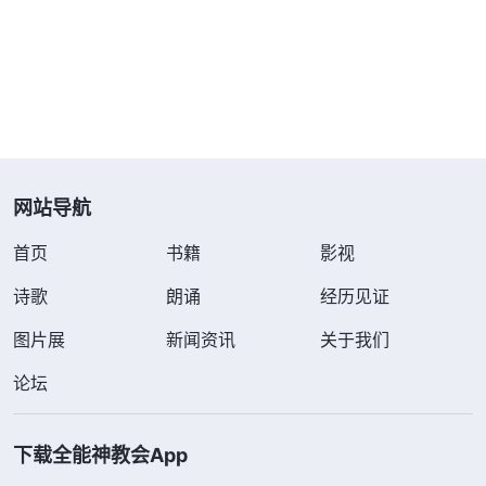
何良心责备，甚至你还觉得谁搅扰教会工作都与你无
关。无论教会工作、神家利益受多大损害，你都不关
心也不过问，也没有良心责备，这就是没有良心理智
的人，是不信派、效力者。你吃着神的、喝着神的，
享受着从神来的一切，但是神家利益受任何的损害你
都觉得与你无关，这就是胳膊肘往外拐，是吃里爬外
网站导航
的货。你不维护神家利益，这还是人吗？这就是混进
首页
书籍
影视
教会的魔鬼。你假装信神，冒充神选民，想在神家混
饭吃，活得人不像人、鬼不像鬼，分明就是个不信
诗歌
朗诵
经历见证
派。
”
神的
《话・卷三 末世基督座谈纪要・第三部分》
图片展
新闻资讯
关于我们
话让我感到特别扎心，我心惊胆战，好像看见神在向
论坛
我发怒一样。我明明看见教会里有假带领搅扰工作，
耽误弟兄姊妹的生命进入，但就是因为害怕跟执事、
下载全能神教会App
弟兄姊妹闹僵，怕得罪他们，我就不敢揭露、处理假