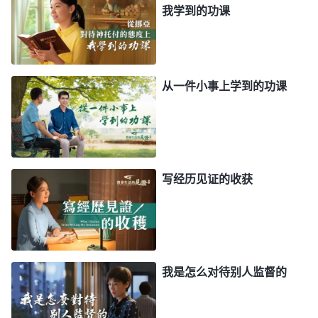
我学到的功课
神没有体贴、没有忠心，那这样的人肯定不能获得圣
灵作工，尽本分也不会得到神的开启带领。我明明已
经确定林欣不是追求真理的人，丝毫作不了实际工
从一件小事上学到的功课
作，是急需撤换的假带领，但看到几个执事都不同意
撤换，我怕他们说我狂妄自是，就不敢坚持真理原则
了，也不愿下功夫再跟弟兄姊妹交通分辨假带领方面
的真理了。我写信向带领反映情况，外表看是对本分
写经历见证的收获
求真，实际上是怕弟兄姊妹对我有不好的看法，不想
自己出头。看到我尽本分丝毫不体贴神心意、不维护
教会工作，处处考虑的都是自己的脸面地位，甚至为
了维护自己的脸面地位，能任由假带领搅扰教会工
作，耽误弟兄姊妹的生命进入，我真是一个自私诡诈
我是怎么对待别人监督的
的人。神鉴察人心肺腑，我的所思所想能骗得了人却
骗不了神。那段时间，我心灵里黑暗，摸不着神同