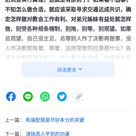
不知怎么做合适，就应该采取寻求交通达成共识，确
定怎样做对教会工作有利、对弟兄姊妹有益处就怎样
做，别受各种规条辖制，别拖，别等，别观望。如果
总观望，自己没主见，总等别人作了决断再做事，没
人作决断就拖着、等着，这样导致的后果是什么？各
项工作都停滞不前了，什么事也办不成。应该学会寻
求真理，起码能够凭良心理智做事，只要你看透怎么
阅读更多
做合适，多数人也认为可行，就该这么实行，别怕担
责任，别怕得罪人，也别怕承担后果。如果人不办实
事，总耍小心眼儿，总怕担责任，不敢坚持原则做
事，说明这人太圆滑、太诡诈，鬼道心眼儿太多，既
想享受神的恩典祝福，还不办实事，这太缺德了，神
上一篇：
和谐配搭是尽好本分的关键
最厌憎这样狡猾诡诈的人。不管你动什么心思，你不
下一篇：
清除恶人学到的功课
按真理实行，没有忠心，总有个人的掺杂，有个人的