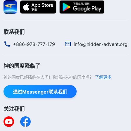
带领，也不交通真理让弟兄姊妹长分辨，不知不觉就
充当了假带领的保护伞，做了撒但的帮凶，我这真是
在作恶呀！想想神
道成肉身
发表这么多真理浇灌、供
联系我们
应人，我享受着从神来的一切，但当教会出现假带领
的时候，我却为了保全自己，纵容假带领搅扰教会工
+886-978-777-179
info@hidden-advent.org
作，我真是一个吃里爬外的东西，没有一点儿良心理
智，没有一点儿人性，实在太伤神心了。我又想到神
神的国度降临了
的话说：“
都说贴着神的负担，维护教会的
见证
，谁
神的国度已经降临在人间！你想进入神的国度吗？
了解更多
贴上了？问一问自己，你是贴着神的负担的人吗？为
神你能实行公义吗？你能站起来为我说话吗？你能坚
通过Messenger联系我们
信不移地实行真理吗？你敢于向一切撒但的作为争战
吗？为我的真理你能不凭情感揭露撒但吗？你能让我
关注我们
的心意在你身上得到满足吗？关键时刻你心摆上了
吗？你是遵行我旨意的人吗？多多问问自己，多多揣