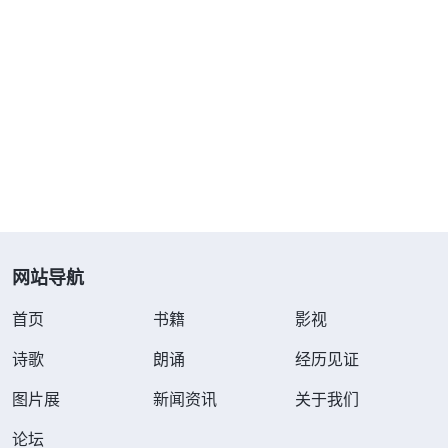
扭到一边不再搭理张欣了。此时，张欣对照原则衡量
爸爸这种种表现，更加看到爸爸确实是领受谬妄，不
接受真理，是她情感太重了，导致是非不分、黑白不
明，今天神把这个事实显明给她看，她愿意按照神话
语的要求去实行，不再凭情感做事。
夜深了，张欣躺在床上辗转反侧怎么也睡不着，
她一想到爸爸要被教会清除的事，心里还是感到难
受，放不下。张欣不明白，她已经看到爸爸谬妄的表
网站导航
现了，也不想再凭情感做事了，可为什么一想到爸爸
要被清除，心里还会那么难受呢？她起身向神祷告
首页
书籍
影视
后，打开平板电脑，看到讲道交通中说：“有的人情
诗歌
朗诵
经历见证
感太重，做什么事都活在情感里，凭情感说话，凭情
图片展
新闻资讯
关于我们
感做事，你说他妈他爹不好，他不干，他恨你；你说
论坛
他姐姐、哥哥、弟弟、妹妹有毛病、有问题，他不