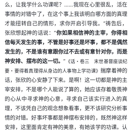
么，让我学什么功课呢？……我现在心里很乱，活在
事情的对错中了，在这个事上我该明白哪方面的真理
才能扭转自己的情形，求你开启引导我。”祷告后，
张欣想起神的话说：“
你如果相信神的主宰，你得相
信每天发生的事，不管是好事还是坏事，都不是偶然
发生的，不是谁有意跟你过不去或有意针对你，而是
神安排、摆布的这一切。
”
《话・卷三 末世基督座谈纪
揣摩着神的
要・要得着真理得从身边的人事物上学功课》
话，张欣的心安静了下来。是啊！这一切都是神的主
宰安排，不是哪个人能说了算的，她应该存着敬畏神
的心从中寻求神的心意，寻求自己该实行进入的真
理，不该凭自己的观念想象看事，更不该研究分析事
情的对错。好事坏事都是神摆布安排的，既然神这样
安排，这里面肯定有神的美意，有她该学的功课。认