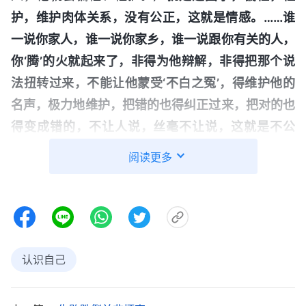
护，维护肉体关系，没有公正，这就是情感。……谁
一说你家人，谁一说你家乡，谁一说跟你有关的人，
你‘腾’的火就起来了，非得为他辩解，非得把那个说
法扭转过来，不能让他蒙受‘不白之冤’，得维护他的
名声，极力地维护，把错的也得纠正过来，把对的也
得变成错的，不让人说，丝毫不让说，这就是不公
正，这就叫情感，明白吗？
”
《话・卷三 末世基督座谈
阅读更多
看了神的话，张欣认识到神话
纪要・什么是真理实际》
揭示的正是她的情形，她就是因着活在情感里，才在
没有辨明是非的情况下首先就想维护自己的肉体亲
情，为此还猜忌带领，论断神的作工，真是狂妄得没
有理智！张欣回想自己一听到爸爸将要被教会清除
认识自己
时，她就接受不了了，想到爸爸从小就特别疼爱她，
信神后热心花费，受苦付代价，有些外表的好行为，