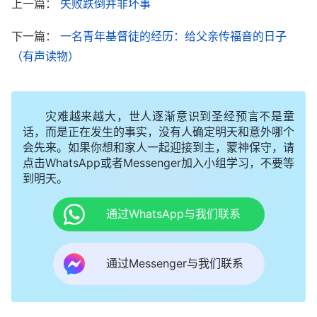
上一篇：
失败跌倒并非坏事
就认为爸爸是个好人，不相信他会打岔搅扰教会生
下一篇：
一名青年基督徒的经历：给父亲传福音的日子
活。看到爸爸临到被清除这事外表还表现出愿意顺服
（有声读物）
神的摆布安排，她就更觉得爸爸领受不谬妄，怀疑是
教会里有假带领对爸爸的事处理不公，就想给上层带
领写信反映情况，让他们来调查核实，好为爸爸申
灾难越来越大，世人逐渐意识到圣经预言不是童
冤。张欣看到自己在对待爸爸被清除的事上，不是先
话，而是正在发生的事实，没有人确定明天和意外哪个
会先来。如果你想和家人一起迎接到主，蒙神保守，请
安静在神面前寻求真理原则摸神的心意，而是凭着
点击WhatsApp或者Messenger加入小组学习，不要等
“是亲三分向”的撒但处世哲学，站在肉体情感的角度
到明天。
上看事、衡量事，凭情感想袒护、包庇爸爸，而且还
通过WhatsApp与我们联系
能对神家是真理掌权、公义掌权产生疑惑，发牢骚埋
怨，甚至后悔当初给爸爸传福音。此时，张欣真实地
通过Messenger与我们联系
感受到，因着情感她心中没有了神的地位，处处凭着
撒但败坏性情与神讲理、对抗，今天神向她隐藏，又
借话语审判揭示，正是神公义性情向她显明，也是为