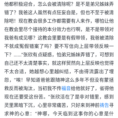
他都积极迎合，怎么会被清除呢？是不是弟兄姊妹弄
错了？我爸这人虽然有点狂妄自是，但也不至于被清
除吧！现在教会很多工作都需要有人来作，哪怕让他
在教会里尽个接待的本分效力也行啊，是不是带领对
我爸有成见哪？这教会里要是有假带领，我爸被清除
不就成冤假错案了吗？要不写信向上层带领反映一
下？……”张欣有点疑惑，怕弟兄姊妹弄错了，可想到
自己还不太清楚事实，就这样贸然向上层反映也觉得
不太合适，她越想心里越纠结，不由得流露出了埋
怨，“唉！早知道爸爸跟随神这么多年不但没有蒙拯
救反而被淘汰，当初我不传
福音
给他就好了，省得他
现在还要受这份苦。”张欣活在了是非对错里，感到
灵里黑暗下沉，心里非常痛苦，只好来到神前
祷告
寻
求神的心意：“神哪，今天临到这事你的心意是什