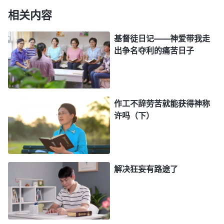
了唤醒她麻木的心，使她看到自己情感太重了，做事
相关内容
没有原则，不合神的心意。虽然她现在还不能分辨看
基督徒日记——神爱带我走
透爸爸的实质，但相信神鉴察一切，神不会作错事，
出争名夺利的痛苦日子
她应该顺服下来寻求、等候。
一天吃过晚饭，张欣和爸爸、妈妈又谈起了此
事，妈妈说：“你别听你爸一面之词，他总是盯着带
作工不辞劳苦就能获得神称
许吗（下）
领抓带领的把柄，带领给他交通多次他都不接受……”
还没等妈妈说完，爸爸就火了，又开始说带领怎么怎
么不好，没有给他解决问题，聚会不结合经历交通就
不能当带领……看到爸爸领受偏谬，还总是把眼光盯
解决狂妄有路途了
在别人身上，就觉得自己对，丝毫没有一点儿认识自
己的意思。张欣耐心地与爸爸交通，提醒他从神的话
中去认识自己，可他丝毫听不进去，特别持守自己，