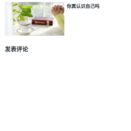
还是纠缠是非对错，抓着带领尽本分中的缺少不放。
你真认识自己吗
最后，张欣找出分辨什么是领受谬妄这方面的真理原
则给爸爸看，让爸爸对照原则看看自己有没有谬妄的
表现，爸爸看了张欣一眼也不说话。张欣说：“爸，
我不知道你之前在教会里是什么样，但就我回来这几
发表评论
天和你接触，发现你是谁也不服，狂妄得丝毫不接受
别人的意见，更不认识神的作工，不在神给你摆设的
人事物中学功课，一点不认识自己，反倒总抓着教会
带领的缺少不放，带领同工凭着爱心给你交通真理帮
助你，这是神的爱，你不寻求真理反省认识自己，还
特别持守自己，这就是领受谬妄，是不信派的表现。
你还袒护被教会开除的恶人，为恶人打抱不平，你这
就是在打岔搅扰教会工作，实质就是在跟神对抗，你
知道吗？”张欣说完，看到爸爸一脸的不服气，把头