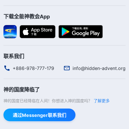
干，他反对你。……他为什么凭情感说话，还能歪曲
下载全能神教会App
事实、颠倒黑白？没有真理啥也看不透，就是个自私
卑鄙的东西。这样的人如果听见神的话说不让人凭情
感，让人学会顺服神，他能凭神话活着吗？能实行真
理吗？（不能。）”《讲道交通（十三）・关于神话
〈基督用真理来作审判的工作〉的讲道交通》看了讲
联系我们
道交通张欣明白了，她虽然在神话语的揭示下认识到
+886-978-777-179
info@hidden-advent.org
自己的情感重，也在神的显明中看到了爸爸谬妄不通
灵的表现，但她还能在爸爸要被清除这事上放不下，
神的国度降临了
这都说明她还是凭情感活着，本性特别自私，所思所
想只为着自己的肉体情感，却不维护教会的利益，更
神的国度已经降临在人间！你想进入神的国度吗？
了解更多
达不到顺服神。之前张欣对爸爸的评价、看法完全是
通过Messenger联系我们
建立在肉体情感之上，想着从小到大爸爸都特别疼
她，从不让她受委屈，并且爸爸信神后也在尽本分付