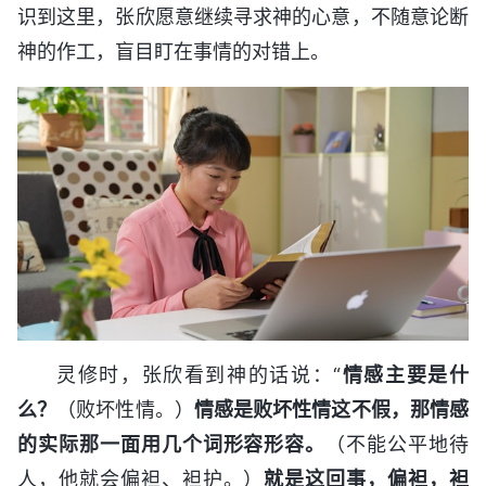
识到这里，张欣愿意继续寻求神的心意，不随意论断
神的作工，盲目盯在事情的对错上。
灵修时，张欣看到神的话说：“
情感主要是什
么？
（败坏性情。）
情感是败坏性情这不假，那情感
的实际那一面用几个词形容形容。
（不能公平地待
人，他就会偏袒、袒护。）
就是这回事，偏袒，袒