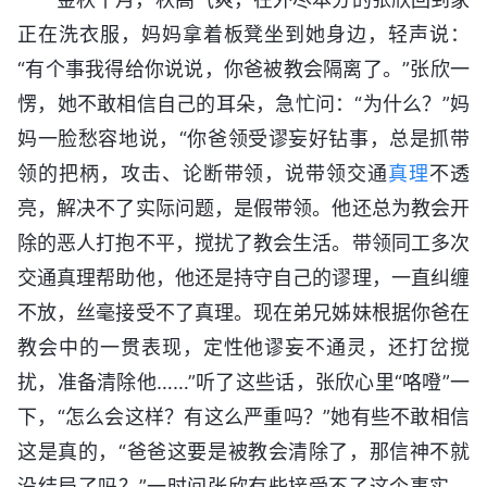
正在洗衣服，妈妈拿着板凳坐到她身边，轻声说：
“有个事我得给你说说，你爸被教会隔离了。”张欣一
愣，她不敢相信自己的耳朵，急忙问：“为什么？”妈
妈一脸愁容地说，“你爸领受谬妄好钻事，总是抓带
领的把柄，攻击、论断带领，说带领交通
真理
不透
亮，解决不了实际问题，是假带领。他还总为教会开
除的恶人打抱不平，搅扰了教会生活。带领同工多次
交通真理帮助他，他还是持守自己的谬理，一直纠缠
不放，丝毫接受不了真理。现在弟兄姊妹根据你爸在
教会中的一贯表现，定性他谬妄不通灵，还打岔搅
扰，准备清除他……”听了这些话，张欣心里“咯噔”一
下，“怎么会这样？有这么严重吗？”她有些不敢相信
这是真的，“爸爸这要是被教会清除了，那信神不就
没结局了吗？”一时间张欣有些接受不了这个事实，